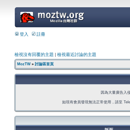
=
登入
註冊
檢視沒有回覆的主題
|
檢視最近討論的主題
MozTW
»
討論區首頁
因為大量廣告入
如現有會員發現無法正常使用，請至 Telegra