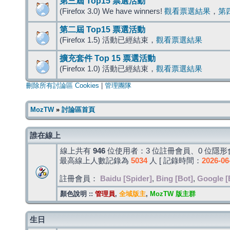
第三屆 Top15 票選活動
(Firefox 3.0) We have winners!
觀看票選結果
，
第
第二屆 Top15 票選活動
(Firefox 1.5) 活動已經結束，
觀看票選結果
擴充套件 Top 15 票選活動
(Firefox 1.0) 活動已經結束，
觀看票選結果
刪除所有討論區 Cookies
|
管理團隊
MozTW
»
討論區首頁
誰在線上
線上共有
946
位使用者：3 位註冊會員、0 位隱形會
最高線上人數記錄為
5034
人 [ 記錄時間：
2026-06
註冊會員：
Baidu [Spider]
,
Bing [Bot]
,
Google [
顏色說明 ::
管理員
,
全域版主
,
MozTW 版主群
生日