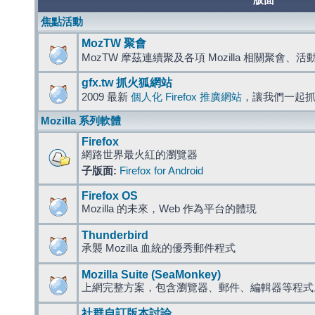
版面
焦點活動
MozTW 聚會
MozTW 摩茲連續聚及各項 Mozilla 相關聚會、
gfx.tw 抓火狐網站
2009 最新
個人化 Firefox 推廣網站
，讓我們一起
Mozilla 系列軟體
Firefox
網路世界最火紅的瀏覽器
子版面:
Firefox for Android
Firefox OS
Mozilla 的未來，Web 作為平台的體現
Thunderbird
承襲 Mozilla 血統的優秀郵件程式
Mozilla Suite (SeaMonkey)
上網完整方案，包含瀏覽器、郵件、編輯器等程
社群自訂版本討論