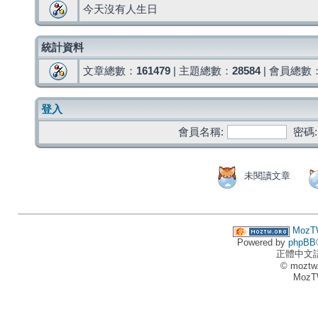
今天沒有人生日
統計資料
文章總數：
161479
| 主題總數：
28584
| 會員總數
登入
會員名稱:
密碼:
未閱讀文章
MozT
Powered by
phpBB
正體中文
© moztw
MozT