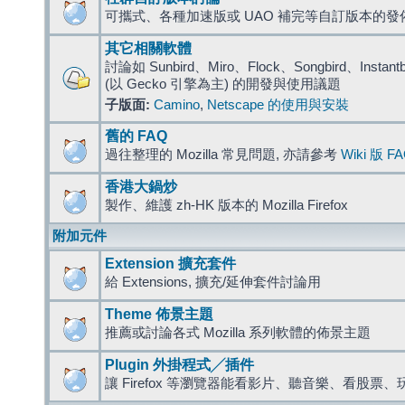
可攜式、各種加速版或 UAO 補完等自訂版本的發
其它相關軟體
討論如 Sunbird、Miro、Flock、Songbird、Instantbird
(以 Gecko 引擎為主) 的開發與使用議題
子版面:
Camino
,
Netscape 的使用與安裝
舊的 FAQ
過往整理的 Mozilla 常見問題, 亦請參考
Wiki 版 F
香港大鍋炒
製作、維護 zh-HK 版本的 Mozilla Firefox
附加元件
Extension 擴充套件
給 Extensions, 擴充/延伸套件討論用
Theme 佈景主題
推薦或討論各式 Mozilla 系列軟體的佈景主題
Plugin 外掛程式╱插件
讓 Firefox 等瀏覽器能看影片、聽音樂、看股