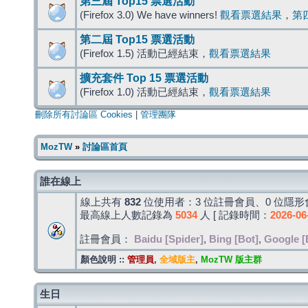
第三屆 Top15 票選活動
(Firefox 3.0) We have winners!
觀看票選結果
，
第
第二屆 Top15 票選活動
(Firefox 1.5) 活動已經結束，
觀看票選結果
擴充套件 Top 15 票選活動
(Firefox 1.0) 活動已經結束，
觀看票選結果
刪除所有討論區 Cookies
|
管理團隊
MozTW
»
討論區首頁
誰在線上
線上共有
832
位使用者：3 位註冊會員、0 位隱形會
最高線上人數記錄為
5034
人 [ 記錄時間：
2026-06
註冊會員：
Baidu [Spider]
,
Bing [Bot]
,
Google [
顏色說明 ::
管理員
,
全域版主
,
MozTW 版主群
生日