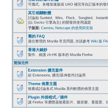
可攜式、各種加速版或 UAO 補完等自訂版本的發
其它相關軟體
討論如 Sunbird、Miro、Flock、Songbird、Instantbird
(以 Gecko 引擎為主) 的開發與使用議題
子版面:
Camino
,
Netscape 的使用與安裝
舊的 FAQ
過往整理的 Mozilla 常見問題, 亦請參考
Wiki 版 F
香港大鍋炒
製作、維護 zh-HK 版本的 Mozilla Firefox
附加元件
Extension 擴充套件
給 Extensions, 擴充/延伸套件討論用
Theme 佈景主題
推薦或討論各式 Mozilla 系列軟體的佈景主題
Plugin 外掛程式╱插件
讓 Firefox 等瀏覽器能看影片、聽音樂、看股