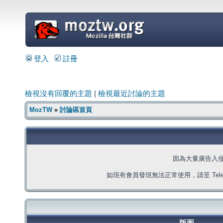
=
登入
註冊
檢視沒有回覆的主題
|
檢視最近討論的主題
MozTW
»
討論區首頁
因為大量廣告入
如現有會員發現無法正常使用，請至 Telegra