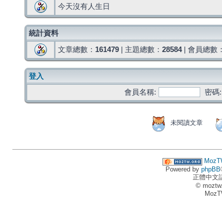
今天沒有人生日
統計資料
文章總數：
161479
| 主題總數：
28584
| 會員總數
登入
會員名稱:
密碼:
未閱讀文章
MozT
Powered by
phpBB
正體中文
© moztw
MozT