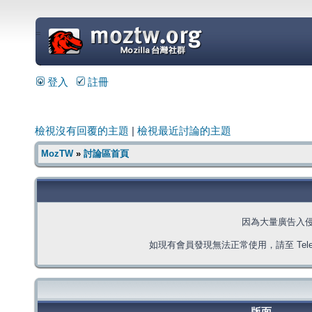
=
登入
註冊
檢視沒有回覆的主題
|
檢視最近討論的主題
MozTW
»
討論區首頁
因為大量廣告入
如現有會員發現無法正常使用，請至 Telegra