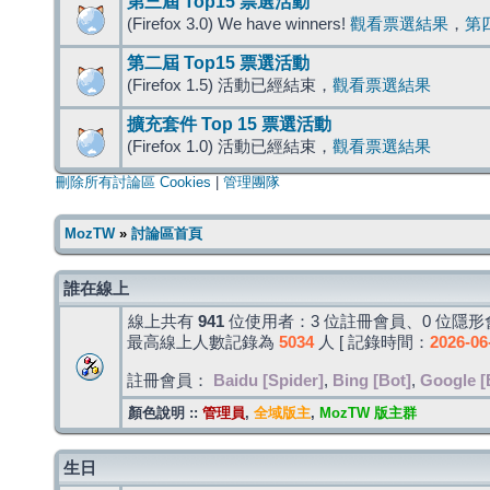
第三屆 Top15 票選活動
(Firefox 3.0) We have winners!
觀看票選結果
，
第
第二屆 Top15 票選活動
(Firefox 1.5) 活動已經結束，
觀看票選結果
擴充套件 Top 15 票選活動
(Firefox 1.0) 活動已經結束，
觀看票選結果
刪除所有討論區 Cookies
|
管理團隊
MozTW
»
討論區首頁
誰在線上
線上共有
941
位使用者：3 位註冊會員、0 位隱形會
最高線上人數記錄為
5034
人 [ 記錄時間：
2026-06
註冊會員：
Baidu [Spider]
,
Bing [Bot]
,
Google [
顏色說明 ::
管理員
,
全域版主
,
MozTW 版主群
生日