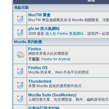
版面
焦點活動
MozTW 聚會
MozTW 摩茲連續聚及各項 Mozilla 相關聚會、
gfx.tw 抓火狐網站
2009 最新
個人化 Firefox 推廣網站
，讓我們一起
Mozilla 系列軟體
Firefox
網路世界最火紅的瀏覽器
子版面:
Firefox for Android
Firefox OS
Mozilla 的未來，Web 作為平台的體現
Thunderbird
承襲 Mozilla 血統的優秀郵件程式
Mozilla Suite (SeaMonkey)
上網完整方案，包含瀏覽器、郵件、編輯器等程
社群自訂版本討論