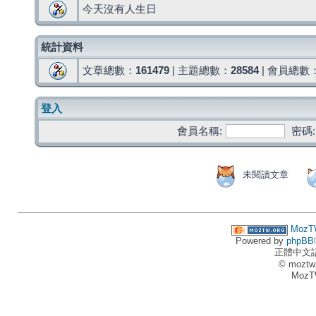
今天沒有人生日
統計資料
文章總數：
161479
| 主題總數：
28584
| 會員總數
登入
會員名稱:
密碼:
未閱讀文章
MozT
Powered by
phpBB
正體中文
© moztw
MozT