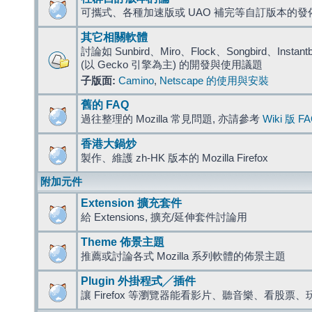
可攜式、各種加速版或 UAO 補完等自訂版本的發
其它相關軟體
討論如 Sunbird、Miro、Flock、Songbird、Instantbird
(以 Gecko 引擎為主) 的開發與使用議題
子版面:
Camino
,
Netscape 的使用與安裝
舊的 FAQ
過往整理的 Mozilla 常見問題, 亦請參考
Wiki 版 F
香港大鍋炒
製作、維護 zh-HK 版本的 Mozilla Firefox
附加元件
Extension 擴充套件
給 Extensions, 擴充/延伸套件討論用
Theme 佈景主題
推薦或討論各式 Mozilla 系列軟體的佈景主題
Plugin 外掛程式╱插件
讓 Firefox 等瀏覽器能看影片、聽音樂、看股