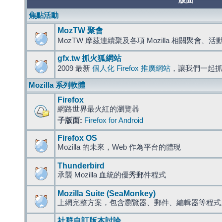
版面
焦點活動
MozTW 聚會
MozTW 摩茲連續聚及各項 Mozilla 相關聚會、
gfx.tw 抓火狐網站
2009 最新
個人化 Firefox 推廣網站
，讓我們一起
Mozilla 系列軟體
Firefox
網路世界最火紅的瀏覽器
子版面:
Firefox for Android
Firefox OS
Mozilla 的未來，Web 作為平台的體現
Thunderbird
承襲 Mozilla 血統的優秀郵件程式
Mozilla Suite (SeaMonkey)
上網完整方案，包含瀏覽器、郵件、編輯器等程
社群自訂版本討論