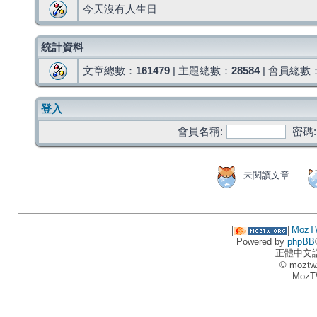
今天沒有人生日
統計資料
文章總數：
161479
| 主題總數：
28584
| 會員總數
登入
會員名稱:
密碼:
未閱讀文章
MozT
Powered by
phpBB
正體中文
© moztw
MozT