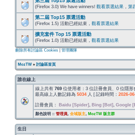
第三屆 Top15 票選活動
(Firefox 3.0) We have winners!
觀看票選結果
，
第
第二屆 Top15 票選活動
(Firefox 1.5) 活動已經結束，
觀看票選結果
擴充套件 Top 15 票選活動
(Firefox 1.0) 活動已經結束，
觀看票選結果
刪除所有討論區 Cookies
|
管理團隊
MozTW
»
討論區首頁
誰在線上
線上共有
769
位使用者：3 位註冊會員、0 位隱形會
最高線上人數記錄為
5034
人 [ 記錄時間：
2026-06
註冊會員：
Baidu [Spider]
,
Bing [Bot]
,
Google [
顏色說明 ::
管理員
,
全域版主
,
MozTW 版主群
生日