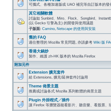
可攜式、各種加速版或 UAO 補完等自訂版本的發
其它相關軟體
討論如 Sunbird、Miro、Flock、Songbird、Instantbird
(以 Gecko 引擎為主) 的開發與使用議題
子版面:
Camino
,
Netscape 的使用與安裝
舊的 FAQ
過往整理的 Mozilla 常見問題, 亦請參考
Wiki 版 F
香港大鍋炒
製作、維護 zh-HK 版本的 Mozilla Firefox
附加元件
Extension 擴充套件
給 Extensions, 擴充/延伸套件討論用
Theme 佈景主題
推薦或討論各式 Mozilla 系列軟體的佈景主題
Plugin 外掛程式╱插件
讓 Firefox 等瀏覽器能看影片、聽音樂、看股