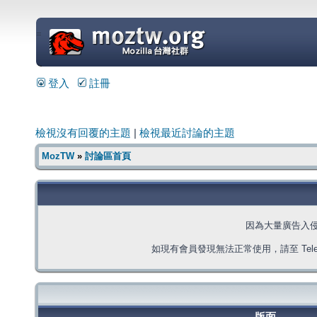
=
登入
註冊
檢視沒有回覆的主題
|
檢視最近討論的主題
MozTW
»
討論區首頁
因為大量廣告入
如現有會員發現無法正常使用，請至 Telegra