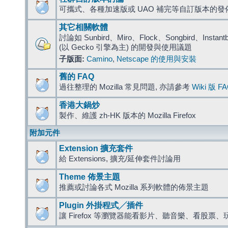
可攜式、各種加速版或 UAO 補完等自訂版本的發
其它相關軟體
討論如 Sunbird、Miro、Flock、Songbird、Instantbird
(以 Gecko 引擎為主) 的開發與使用議題
子版面:
Camino
,
Netscape 的使用與安裝
舊的 FAQ
過往整理的 Mozilla 常見問題, 亦請參考
Wiki 版 F
香港大鍋炒
製作、維護 zh-HK 版本的 Mozilla Firefox
附加元件
Extension 擴充套件
給 Extensions, 擴充/延伸套件討論用
Theme 佈景主題
推薦或討論各式 Mozilla 系列軟體的佈景主題
Plugin 外掛程式╱插件
讓 Firefox 等瀏覽器能看影片、聽音樂、看股