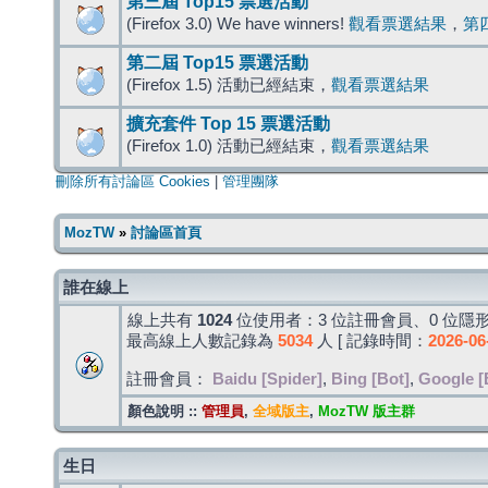
第三屆 Top15 票選活動
(Firefox 3.0) We have winners!
觀看票選結果
，
第
第二屆 Top15 票選活動
(Firefox 1.5) 活動已經結束，
觀看票選結果
擴充套件 Top 15 票選活動
(Firefox 1.0) 活動已經結束，
觀看票選結果
刪除所有討論區 Cookies
|
管理團隊
MozTW
»
討論區首頁
誰在線上
線上共有
1024
位使用者：3 位註冊會員、0 位隱形
最高線上人數記錄為
5034
人 [ 記錄時間：
2026-06
註冊會員：
Baidu [Spider]
,
Bing [Bot]
,
Google [
顏色說明 ::
管理員
,
全域版主
,
MozTW 版主群
生日