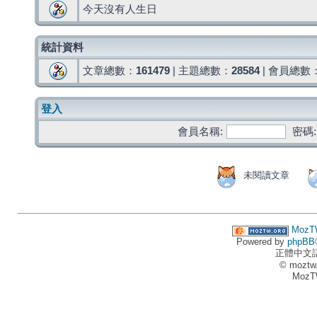
今天沒有人生日
統計資料
文章總數：
161479
| 主題總數：
28584
| 會員總數
登入
會員名稱:
密碼:
未閱讀文章
MozT
Powered by
phpBB
正體中文
© moztw
MozT