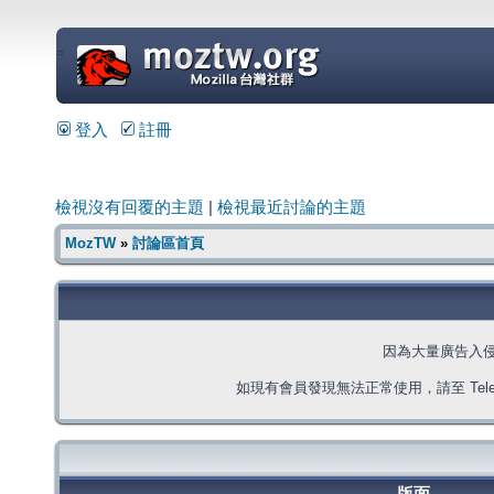
=
登入
註冊
檢視沒有回覆的主題
|
檢視最近討論的主題
MozTW
»
討論區首頁
因為大量廣告入
如現有會員發現無法正常使用，請至 Telegra