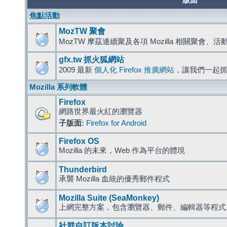
版面
焦點活動
MozTW 聚會
MozTW 摩茲連續聚及各項 Mozilla 相關聚會、
gfx.tw 抓火狐網站
2009 最新
個人化 Firefox 推廣網站
，讓我們一起
Mozilla 系列軟體
Firefox
網路世界最火紅的瀏覽器
子版面:
Firefox for Android
Firefox OS
Mozilla 的未來，Web 作為平台的體現
Thunderbird
承襲 Mozilla 血統的優秀郵件程式
Mozilla Suite (SeaMonkey)
上網完整方案，包含瀏覽器、郵件、編輯器等程
社群自訂版本討論