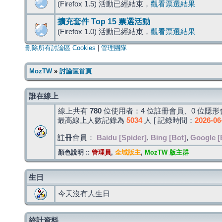
(Firefox 1.5) 活動已經結束，
觀看票選結果
擴充套件 Top 15 票選活動
(Firefox 1.0) 活動已經結束，
觀看票選結果
刪除所有討論區 Cookies
|
管理團隊
MozTW
»
討論區首頁
誰在線上
線上共有
780
位使用者：4 位註冊會員、0 位隱形會
最高線上人數記錄為
5034
人 [ 記錄時間：
2026-06
註冊會員：
Baidu [Spider]
,
Bing [Bot]
,
Google [
顏色說明 ::
管理員
,
全域版主
,
MozTW 版主群
生日
今天沒有人生日
統計資料