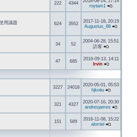
2018-06-14, 17:14
222
4344
roytam1
2017-11-18, 20:19
開發與使用議題
624
3552
Augustus_88
2004-06-28, 15:51
34
52
訪客
2016-09-13, 14:11
47
685
Irvin
2020-05-01, 05:53
3227
24018
hjkoiiu
2020-07-16, 20:30
321
4327
andresjames
2016-11-08, 15:22
151
589
alorriel