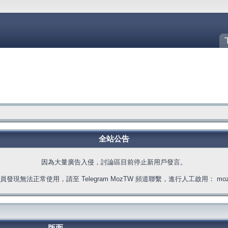
全站公告
因為大量廣告入侵，討論區目前停止新用戶發言。
發現無法正常使用，請至 Telegram MozTW 頻道聯繫，進行人工啟用： moztw.