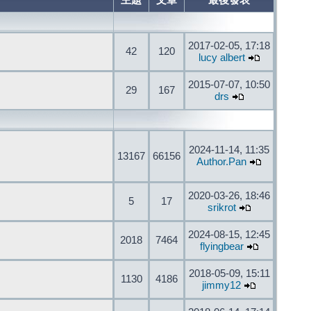
主題
文章
最後發表
2017-02-05, 17:18
42
120
lucy albert
2015-07-07, 10:50
29
167
drs
2024-11-14, 11:35
13167
66156
Author.Pan
2020-03-26, 18:46
5
17
srikrot
2024-08-15, 12:45
2018
7464
flyingbear
2018-05-09, 15:11
1130
4186
jimmy12