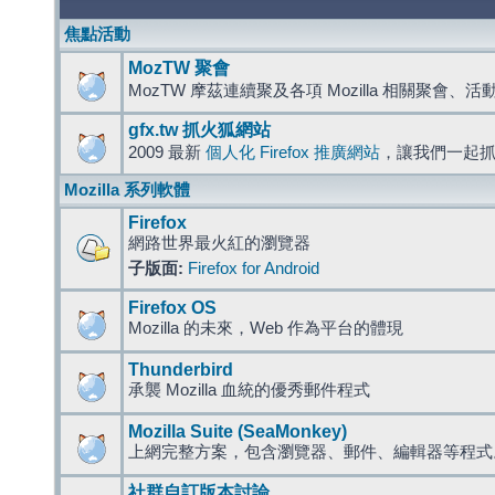
焦點活動
MozTW 聚會
MozTW 摩茲連續聚及各項 Mozilla 相關聚會、
gfx.tw 抓火狐網站
2009 最新
個人化 Firefox 推廣網站
，讓我們一起
Mozilla 系列軟體
Firefox
網路世界最火紅的瀏覽器
子版面:
Firefox for Android
Firefox OS
Mozilla 的未來，Web 作為平台的體現
Thunderbird
承襲 Mozilla 血統的優秀郵件程式
Mozilla Suite (SeaMonkey)
上網完整方案，包含瀏覽器、郵件、編輯器等程
社群自訂版本討論