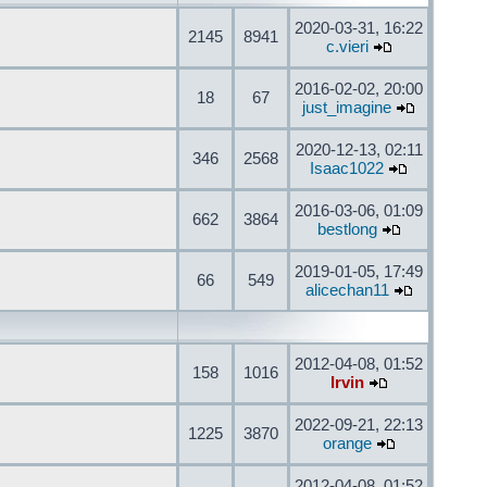
2020-03-31, 16:22
2145
8941
c.vieri
2016-02-02, 20:00
18
67
just_imagine
2020-12-13, 02:11
346
2568
Isaac1022
2016-03-06, 01:09
662
3864
bestlong
2019-01-05, 17:49
66
549
alicechan11
2012-04-08, 01:52
158
1016
Irvin
2022-09-21, 22:13
1225
3870
orange
2012-04-08, 01:52