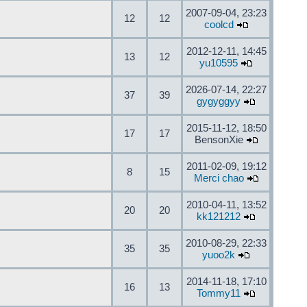
2007-09-04, 23:23
12
12
coolcd
2012-12-11, 14:45
13
12
yu10595
2026-07-14, 22:27
37
39
gygyggyy
2015-11-12, 18:50
17
17
BensonXie
2011-02-09, 19:12
8
15
Merci chao
2010-04-11, 13:52
20
20
kk121212
2010-08-29, 22:33
35
35
yuoo2k
2014-11-18, 17:10
16
13
Tommy11