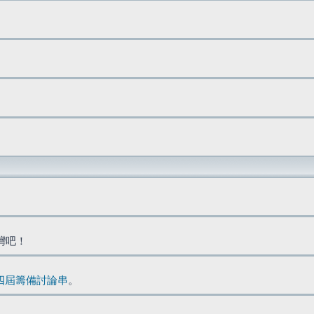
台灣吧！
四屆籌備討論串
。