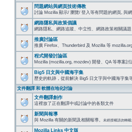
問題網站與網頁技術傳教
討論 Mozilla 顯示/ 瀏覽/ 登入等有問題的網頁, 與網路
網路隱私與政策倡議
網路隱私、網路追蹤、中立性、網路政策相關議題
推廣討論區
推廣 Firefox、Thunderbird 及 Mozilla 等 mozi
程式開發討論區
Mozilla (mozilla.org, mozdev) 開發、QA 等專案
Big5 日文與中國海字集
歷史的軌跡，從前解決 Big5 日文字與中國海字集等
文件翻譯 和 軟體在地化討論
文件翻譯創作
這裡放了正在翻譯中或討論中的各類文件
新聞與報導
與 Mozilla 有關的新聞及相關報導。
未經授權請勿轉載
Mozilla Links 中文版