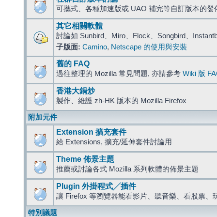
可攜式、各種加速版或 UAO 補完等自訂版本的發
其它相關軟體
討論如 Sunbird、Miro、Flock、Songbird、Instant
子版面:
Camino
,
Netscape 的使用與安裝
舊的 FAQ
過往整理的 Mozilla 常見問題, 亦請參考
Wiki 版 F
香港大鍋炒
製作、維護 zh-HK 版本的 Mozilla Firefox
附加元件
Extension 擴充套件
給 Extensions, 擴充/延伸套件討論用
Theme 佈景主題
推薦或討論各式 Mozilla 系列軟體的佈景主題
Plugin 外掛程式╱插件
讓 Firefox 等瀏覽器能看影片、聽音樂、看股
特別議題