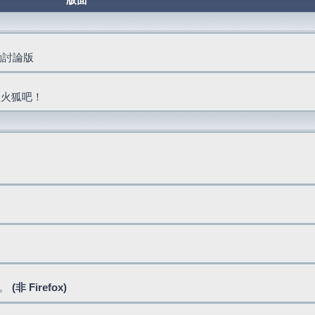
版面
活動討論版
抓火狐吧！
式。
(非 Firefox)