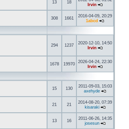
13
18
Irvin
2016-04-09, 20:29
308
1661
1abcd
2020-12-10, 14:50
294
1237
Irvin
2026-04-24, 22:30
1678
19970
Irvin
2011-09-03, 15:03
15
130
axehyde
2014-08-20, 07:39
21
21
kisaraki
2011-06-26, 14:35
13
16
josesun