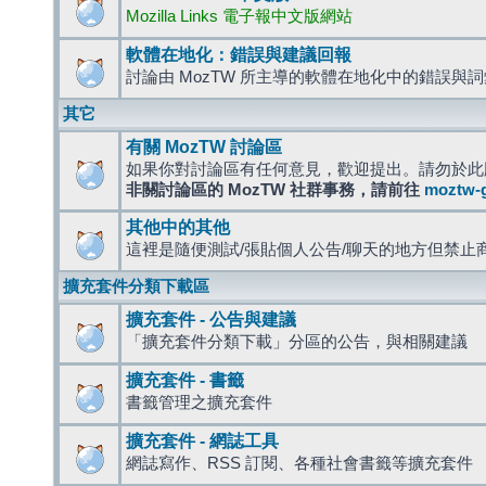
Mozilla Links 電子報中文版網站
軟體在地化：錯誤與建議回報
討論由 MozTW 所主導的軟體在地化中的錯誤與
其它
有關 MozTW 討論區
如果你對討論區有任何意見，歡迎提出。請勿於此
非關討論區的 MozTW 社群事務，請前往
moztw-
其他中的其他
這裡是隨便測試/張貼個人公告/聊天的地方但禁止
擴充套件分類下載區
擴充套件 - 公告與建議
「擴充套件分類下載」分區的公告，與相關建議
擴充套件 - 書籤
書籤管理之擴充套件
擴充套件 - 網誌工具
網誌寫作、RSS 訂閱、各種社會書籤等擴充套件