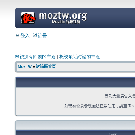
=
登入
註冊
檢視沒有回覆的主題
|
檢視最近討論的主題
MozTW
»
討論區首頁
因為大量廣告入
如現有會員發現無法正常使用，請至 Telegra