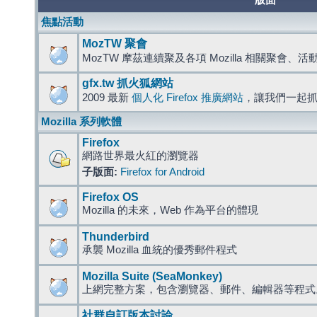
版面
焦點活動
MozTW 聚會
MozTW 摩茲連續聚及各項 Mozilla 相關聚會、
gfx.tw 抓火狐網站
2009 最新
個人化 Firefox 推廣網站
，讓我們一起
Mozilla 系列軟體
Firefox
網路世界最火紅的瀏覽器
子版面:
Firefox for Android
Firefox OS
Mozilla 的未來，Web 作為平台的體現
Thunderbird
承襲 Mozilla 血統的優秀郵件程式
Mozilla Suite (SeaMonkey)
上網完整方案，包含瀏覽器、郵件、編輯器等程
社群自訂版本討論