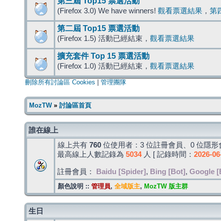
第三屆 Top15 票選活動
(Firefox 3.0) We have winners!
觀看票選結果
，
第
第二屆 Top15 票選活動
(Firefox 1.5) 活動已經結束，
觀看票選結果
擴充套件 Top 15 票選活動
(Firefox 1.0) 活動已經結束，
觀看票選結果
刪除所有討論區 Cookies
|
管理團隊
MozTW
»
討論區首頁
誰在線上
線上共有
760
位使用者：3 位註冊會員、0 位隱形會
最高線上人數記錄為
5034
人 [ 記錄時間：
2026-06
註冊會員：
Baidu [Spider]
,
Bing [Bot]
,
Google [
顏色說明 ::
管理員
,
全域版主
,
MozTW 版主群
生日