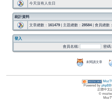
今天沒有人生日
統計資料
文章總數：
161479
| 主題總數：
28584
| 會員總數
登入
會員名稱:
密碼:
未閱讀文章
MozT
Powered by
phpBB
正體中文
© moztw
MozT