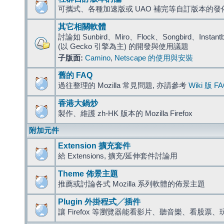
可攜式、各種加速版或 UAO 補完等自訂版本的發
其它相關軟體
討論如 Sunbird、Miro、Flock、Songbird、Instantbird
(以 Gecko 引擎為主) 的開發與使用議題
子版面:
Camino
,
Netscape 的使用與安裝
舊的 FAQ
過往整理的 Mozilla 常見問題, 亦請參考
Wiki 版 F
香港大鍋炒
製作、維護 zh-HK 版本的 Mozilla Firefox
附加元件
Extension 擴充套件
給 Extensions, 擴充/延伸套件討論用
Theme 佈景主題
推薦或討論各式 Mozilla 系列軟體的佈景主題
Plugin 外掛程式╱插件
讓 Firefox 等瀏覽器能看影片、聽音樂、看股