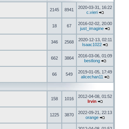
2020-03-31, 16:22
2145
8941
c.vieri
2016-02-02, 20:00
18
67
just_imagine
2020-12-13, 02:11
346
2568
Isaac1022
2016-03-06, 01:09
662
3864
bestlong
2019-01-05, 17:49
66
549
alicechan11
2012-04-08, 01:52
158
1016
Irvin
2022-09-21, 22:13
1225
3870
orange
2012-04-08, 01:52