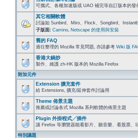
可攜式、各種加速版或 UAO 補完等自訂版本的發
其它相關軟體
討論如 Sunbird、Miro、Flock、Songbird、Instant
子版面:
Camino
,
Netscape 的使用與安裝
舊的 FAQ
過往整理的 Mozilla 常見問題, 亦請參考
Wiki 版 F
香港大鍋炒
製作、維護 zh-HK 版本的 Mozilla Firefox
附加元件
Extension 擴充套件
給 Extensions, 擴充/延伸套件討論用
Theme 佈景主題
推薦或討論各式 Mozilla 系列軟體的佈景主題
Plugin 外掛程式╱插件
讓 Firefox 等瀏覽器能看影片、聽音樂、看股
特別議題