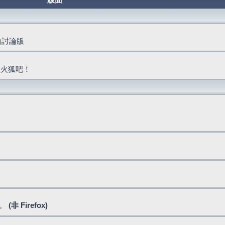
版面
活動討論版
抓火狐吧！
式。
(非 Firefox)