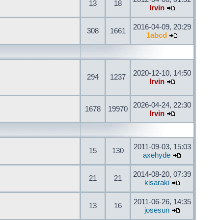
13
18
Irvin
2016-04-09, 20:29
308
1661
1abcd
2020-12-10, 14:50
294
1237
Irvin
2026-04-24, 22:30
1678
19970
Irvin
2011-09-03, 15:03
15
130
axehyde
2014-08-20, 07:39
21
21
kisaraki
2011-06-26, 14:35
13
16
josesun