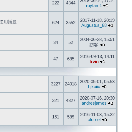
2018-06-14, 17:14
222
4344
roytam1
2017-11-18, 20:19
開發與使用議題
624
3552
Augustus_88
2004-06-28, 15:51
34
52
訪客
2016-09-13, 14:11
47
685
Irvin
2020-05-01, 05:53
3227
24018
hjkoiiu
2020-07-16, 20:30
321
4327
andresjames
2016-11-08, 15:22
151
589
alorriel