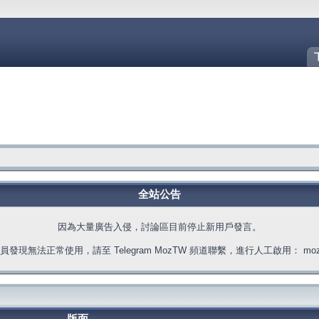
全站公告
因為大量廣告入侵，討論區目前停止新用戶發言。
發現無法正常使用，請至 Telegram MozTW 頻道聯繫，進行人工啟用： moztw.