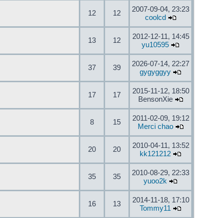
2007-09-04, 23:23
12
12
coolcd
2012-12-11, 14:45
13
12
yu10595
2026-07-14, 22:27
37
39
gygyggyy
2015-11-12, 18:50
17
17
BensonXie
2011-02-09, 19:12
8
15
Merci chao
2010-04-11, 13:52
20
20
kk121212
2010-08-29, 22:33
35
35
yuoo2k
2014-11-18, 17:10
16
13
Tommy11