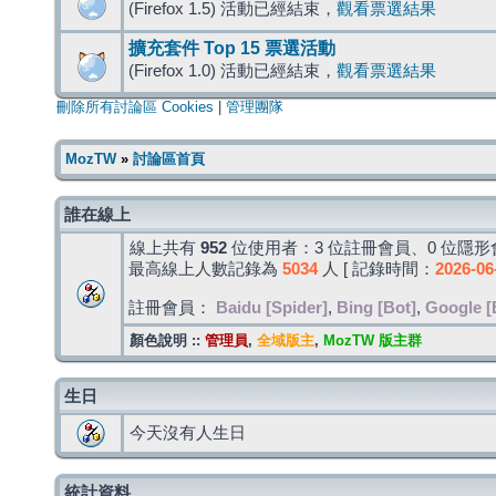
(Firefox 1.5) 活動已經結束，
觀看票選結果
擴充套件 Top 15 票選活動
(Firefox 1.0) 活動已經結束，
觀看票選結果
刪除所有討論區 Cookies
|
管理團隊
MozTW
»
討論區首頁
誰在線上
線上共有
952
位使用者：3 位註冊會員、0 位隱形會
最高線上人數記錄為
5034
人 [ 記錄時間：
2026-06
註冊會員：
Baidu [Spider]
,
Bing [Bot]
,
Google [
顏色說明 ::
管理員
,
全域版主
,
MozTW 版主群
生日
今天沒有人生日
統計資料