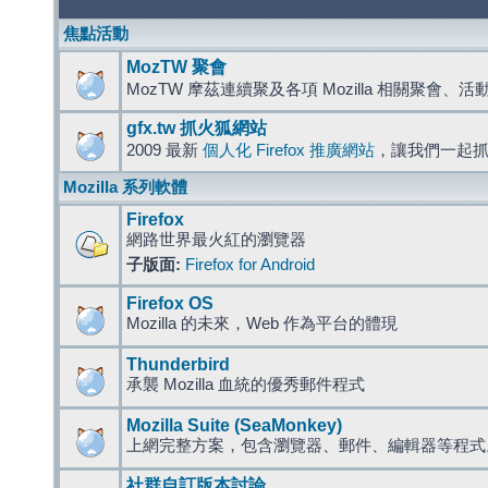
焦點活動
MozTW 聚會
MozTW 摩茲連續聚及各項 Mozilla 相關聚會、
gfx.tw 抓火狐網站
2009 最新
個人化 Firefox 推廣網站
，讓我們一起
Mozilla 系列軟體
Firefox
網路世界最火紅的瀏覽器
子版面:
Firefox for Android
Firefox OS
Mozilla 的未來，Web 作為平台的體現
Thunderbird
承襲 Mozilla 血統的優秀郵件程式
Mozilla Suite (SeaMonkey)
上網完整方案，包含瀏覽器、郵件、編輯器等程
社群自訂版本討論