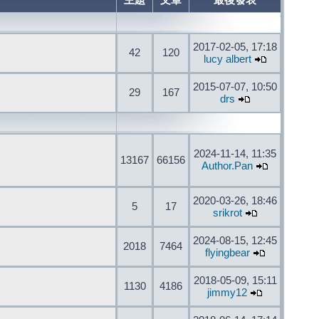
主題
文章
最後發表
2017-02-05, 17:18
42
120
lucy albert
2015-07-07, 10:50
29
167
drs
2024-11-14, 11:35
13167
66156
Author.Pan
2020-03-26, 18:46
5
17
srikrot
2024-08-15, 12:45
2018
7464
flyingbear
2018-05-09, 15:11
1130
4186
jimmy12