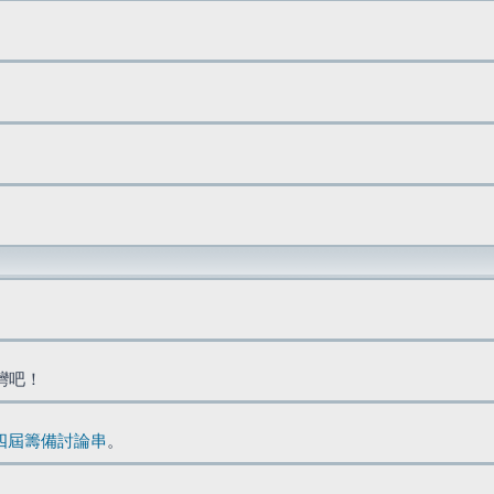
台灣吧！
四屆籌備討論串
。