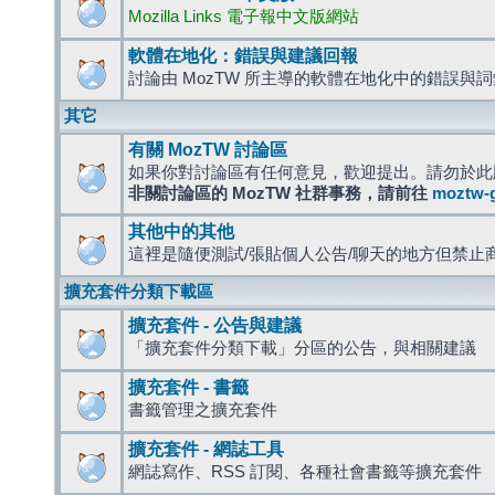
Mozilla Links 電子報中文版網站
軟體在地化：錯誤與建議回報
討論由 MozTW 所主導的軟體在地化中的錯誤與
其它
有關 MozTW 討論區
如果你對討論區有任何意見，歡迎提出。請勿於此
非關討論區的 MozTW 社群事務，請前往
moztw-
其他中的其他
這裡是隨便測試/張貼個人公告/聊天的地方但禁止
擴充套件分類下載區
擴充套件 - 公告與建議
「擴充套件分類下載」分區的公告，與相關建議
擴充套件 - 書籤
書籤管理之擴充套件
擴充套件 - 網誌工具
網誌寫作、RSS 訂閱、各種社會書籤等擴充套件