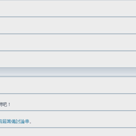
台灣吧！
四屆籌備討論串
。