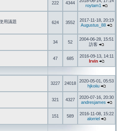
2018-06-14, 17:14
222
4344
roytam1
2017-11-18, 20:19
開發與使用議題
624
3552
Augustus_88
2004-06-28, 15:51
34
52
訪客
2016-09-13, 14:11
47
685
Irvin
2020-05-01, 05:53
3227
24018
hjkoiiu
2020-07-16, 20:30
321
4327
andresjames
2016-11-08, 15:22
151
589
alorriel