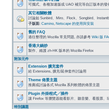
可攜式、各種加速版或 UAO 補完等自訂版本的發
其它相關軟體
討論如 Sunbird、Miro、Flock、Songbird、Instant
子版面:
Camino
,
Netscape 的使用與安裝
舊的 FAQ
過往整理的 Mozilla 常見問題, 亦請參考
Wiki 版 F
香港大鍋炒
製作、維護 zh-HK 版本的 Mozilla Firefox
附加元件
Extension 擴充套件
給 Extensions, 擴充/延伸套件討論用
Theme 佈景主題
推薦或討論各式 Mozilla 系列軟體的佈景主題
Plugin 外掛程式╱插件
讓 Firefox 等瀏覽器能看影片、聽音樂、看股
特別議題