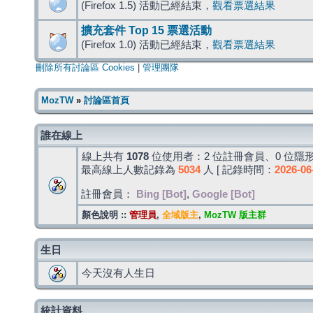
(Firefox 1.5) 活動已經結束，
觀看票選結果
擴充套件 Top 15 票選活動
(Firefox 1.0) 活動已經結束，
觀看票選結果
刪除所有討論區 Cookies
|
管理團隊
MozTW
»
討論區首頁
誰在線上
線上共有
1078
位使用者：2 位註冊會員、0 位隱形
最高線上人數記錄為
5034
人 [ 記錄時間：
2026-06
註冊會員：
Bing [Bot]
,
Google [Bot]
顏色說明 ::
管理員
,
全域版主
,
MozTW 版主群
生日
今天沒有人生日
統計資料