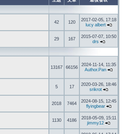
主題
文章
最後發表
2017-02-05, 17:18
42
120
lucy albert
2015-07-07, 10:50
29
167
drs
2024-11-14, 11:35
13167
66156
Author.Pan
2020-03-26, 18:46
5
17
srikrot
2024-08-15, 12:45
2018
7464
flyingbear
2018-05-09, 15:11
1130
4186
jimmy12