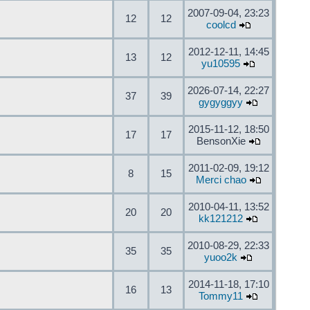
2007-09-04, 23:23
12
12
coolcd
2012-12-11, 14:45
13
12
yu10595
2026-07-14, 22:27
37
39
gygyggyy
2015-11-12, 18:50
17
17
BensonXie
2011-02-09, 19:12
8
15
Merci chao
2010-04-11, 13:52
20
20
kk121212
2010-08-29, 22:33
35
35
yuoo2k
2014-11-18, 17:10
16
13
Tommy11