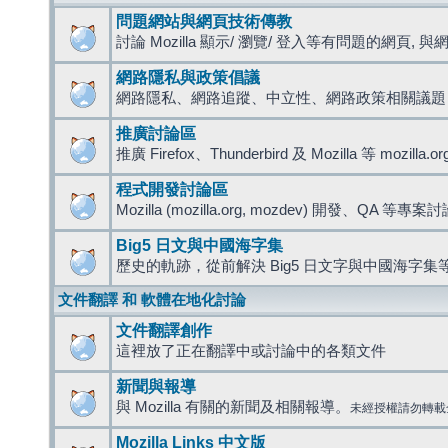
問題網站與網頁技術傳教
討論 Mozilla 顯示/ 瀏覽/ 登入等有問題的網頁, 與網路
網路隱私與政策倡議
網路隱私、網路追蹤、中立性、網路政策相關議題
推廣討論區
推廣 Firefox、Thunderbird 及 Mozilla 等 mozi
程式開發討論區
Mozilla (mozilla.org, mozdev) 開發、QA 等專案
Big5 日文與中國海字集
歷史的軌跡，從前解決 Big5 日文字與中國海字集等
文件翻譯 和 軟體在地化討論
文件翻譯創作
這裡放了正在翻譯中或討論中的各類文件
新聞與報導
與 Mozilla 有關的新聞及相關報導。
未經授權請勿轉載
Mozilla Links 中文版