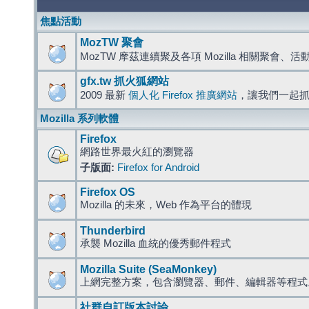
焦點活動
MozTW 聚會
MozTW 摩茲連續聚及各項 Mozilla 相關聚會、
gfx.tw 抓火狐網站
2009 最新
個人化 Firefox 推廣網站
，讓我們一起
Mozilla 系列軟體
Firefox
網路世界最火紅的瀏覽器
子版面:
Firefox for Android
Firefox OS
Mozilla 的未來，Web 作為平台的體現
Thunderbird
承襲 Mozilla 血統的優秀郵件程式
Mozilla Suite (SeaMonkey)
上網完整方案，包含瀏覽器、郵件、編輯器等程
社群自訂版本討論