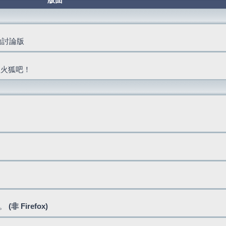
版面
活動討論版
抓火狐吧！
式。
(非 Firefox)