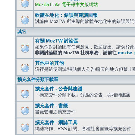
Mozilla Links 電子報中文版網站
軟體在地化：錯誤與建議回報
討論由 MozTW 所主導的軟體在地化中的錯誤與
其它
有關 MozTW 討論區
如果你對討論區有任何意見，歡迎提出。請勿於此
非關討論區的 MozTW 社群事務，請前往
moztw-
其他中的其他
這裡是隨便測試/張貼個人公告/聊天的地方但禁止
擴充套件分類下載區
擴充套件 - 公告與建議
「擴充套件分類下載」分區的公告，與相關建議
擴充套件 - 書籤
書籤管理之擴充套件
擴充套件 - 網誌工具
網誌寫作、RSS 訂閱、各種社會書籤等擴充套件