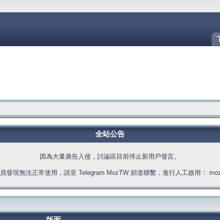
全站公告
因為大量廣告入侵，討論區目前停止新用戶發言。
發現無法正常使用，請至 Telegram MozTW 頻道聯繫，進行人工啟用： moztw.