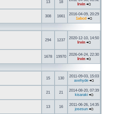
13
18
Irvin
2016-04-09, 20:29
308
1661
1abcd
2020-12-10, 14:50
294
1237
Irvin
2026-04-24, 22:30
1678
19970
Irvin
2011-09-03, 15:03
15
130
axehyde
2014-08-20, 07:39
21
21
kisaraki
2011-06-26, 14:35
13
16
josesun