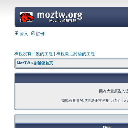
=
登入
註冊
檢視沒有回覆的主題
|
檢視最近討論的主題
MozTW
»
討論區首頁
因為大量廣告入
如現有會員發現無法正常使用，請至 Telegra