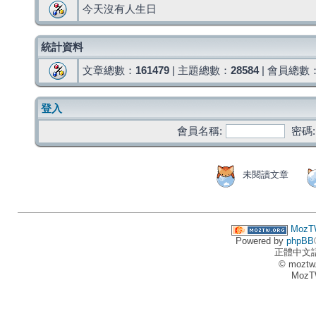
今天沒有人生日
統計資料
文章總數：
161479
| 主題總數：
28584
| 會員總數
登入
會員名稱:
密碼:
未閱讀文章
MozT
Powered by
phpBB
正體中文
© moztw
MozT