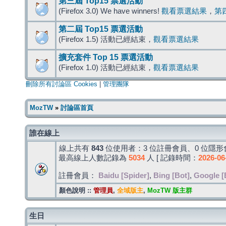
第三屆 Top15 票選活動
(Firefox 3.0) We have winners!
觀看票選結果
，
第
第二屆 Top15 票選活動
(Firefox 1.5) 活動已經結束，
觀看票選結果
擴充套件 Top 15 票選活動
(Firefox 1.0) 活動已經結束，
觀看票選結果
刪除所有討論區 Cookies
|
管理團隊
MozTW
»
討論區首頁
誰在線上
線上共有
843
位使用者：3 位註冊會員、0 位隱形會
最高線上人數記錄為
5034
人 [ 記錄時間：
2026-06
註冊會員：
Baidu [Spider]
,
Bing [Bot]
,
Google [
顏色說明 ::
管理員
,
全域版主
,
MozTW 版主群
生日