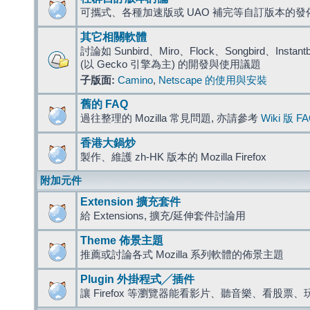
可攜式、各種加速版或 UAO 補完等自訂版本的發
其它相關軟體
討論如 Sunbird、Miro、Flock、Songbird、Instantbird
(以 Gecko 引擎為主) 的開發與使用議題
子版面:
Camino
,
Netscape 的使用與安裝
舊的 FAQ
過往整理的 Mozilla 常見問題, 亦請參考
Wiki 版 F
香港大鍋炒
製作、維護 zh-HK 版本的 Mozilla Firefox
附加元件
Extension 擴充套件
給 Extensions, 擴充/延伸套件討論用
Theme 佈景主題
推薦或討論各式 Mozilla 系列軟體的佈景主題
Plugin 外掛程式╱插件
讓 Firefox 等瀏覽器能看影片、聽音樂、看股