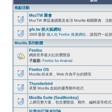
版面
焦點活動
MozTW 聚會
MozTW 摩茲連續聚及各項 Mozilla 相關聚會、
gfx.tw 抓火狐網站
2009 最新
個人化 Firefox 推廣網站
，讓我們一起
Mozilla 系列軟體
Firefox
網路世界最火紅的瀏覽器
子版面:
Firefox for Android
Firefox OS
Mozilla 的未來，Web 作為平台的體現
Thunderbird
承襲 Mozilla 血統的優秀郵件程式
Mozilla Suite (SeaMonkey)
上網完整方案，包含瀏覽器、郵件、編輯器等程
社群自訂版本討論