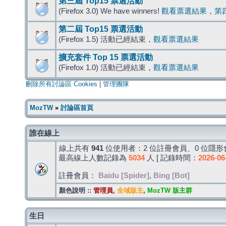
第三屆 Top15 票選活動
(Firefox 3.0) We have winners!
觀看票選結果
，
第
第二屆 Top15 票選活動
(Firefox 1.5) 活動已經結束，
觀看票選結果
擴充套件 Top 15 票選活動
(Firefox 1.0) 活動已經結束，
觀看票選結果
刪除所有討論區 Cookies
|
管理團隊
MozTW
»
討論區首頁
誰在線上
線上共有
941
位使用者：2 位註冊會員、0 位隱形會
最高線上人數記錄為
5034
人 [ 記錄時間：
2026-06
註冊會員：
Baidu [Spider]
,
Bing [Bot]
顏色說明 ::
管理員
,
全域版主
,
MozTW 版主群
生日