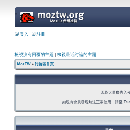
=
登入
註冊
檢視沒有回覆的主題
|
檢視最近討論的主題
MozTW
»
討論區首頁
因為大量廣告入
如現有會員發現無法正常使用，請至 Telegra