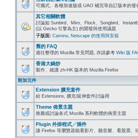
可攜式、各種加速版或 UAO 補完等自訂版本的發
其它相關軟體
討論如 Sunbird、Miro、Flock、Songbird、Instantbird
(以 Gecko 引擎為主) 的開發與使用議題
子版面:
Camino
,
Netscape 的使用與安裝
舊的 FAQ
過往整理的 Mozilla 常見問題, 亦請參考
Wiki 版 F
香港大鍋炒
製作、維護 zh-HK 版本的 Mozilla Firefox
附加元件
Extension 擴充套件
給 Extensions, 擴充/延伸套件討論用
Theme 佈景主題
推薦或討論各式 Mozilla 系列軟體的佈景主題
Plugin 外掛程式╱插件
讓 Firefox 等瀏覽器能看影片、聽音樂、看股