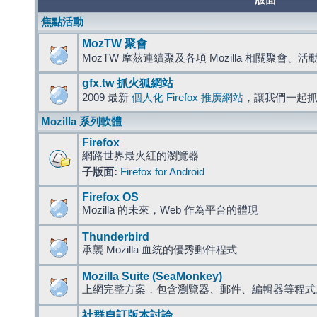
版面
焦點活動
MozTW 聚會
MozTW 摩茲連續聚及各項 Mozilla 相關聚會、
gfx.tw 抓火狐網站
2009 最新
個人化 Firefox 推廣網站
，讓我們一起
Mozilla 系列軟體
Firefox
網路世界最火紅的瀏覽器
子版面:
Firefox for Android
Firefox OS
Mozilla 的未來，Web 作為平台的體現
Thunderbird
承襲 Mozilla 血統的優秀郵件程式
Mozilla Suite (SeaMonkey)
上網完整方案，包含瀏覽器、郵件、編輯器等程
社群自訂版本討論