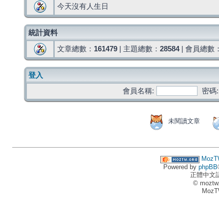
今天沒有人生日
統計資料
文章總數：
161479
| 主題總數：
28584
| 會員總數
登入
會員名稱:
密碼:
未閱讀文章
MozT
Powered by
phpBB
正體中文
© moztw
MozT