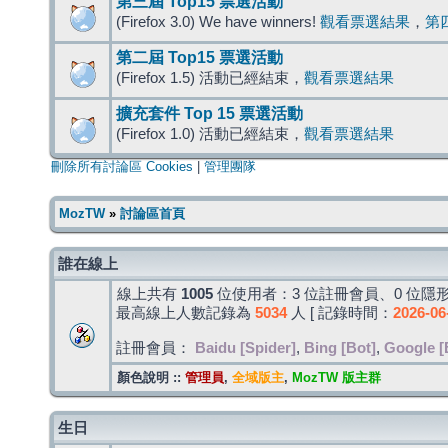
第三屆 Top15 票選活動
(Firefox 3.0) We have winners!
觀看票選結果
，
第
第二屆 Top15 票選活動
(Firefox 1.5) 活動已經結束，
觀看票選結果
擴充套件 Top 15 票選活動
(Firefox 1.0) 活動已經結束，
觀看票選結果
刪除所有討論區 Cookies
|
管理團隊
MozTW
»
討論區首頁
誰在線上
線上共有
1005
位使用者：3 位註冊會員、0 位隱形
最高線上人數記錄為
5034
人 [ 記錄時間：
2026-06
註冊會員：
Baidu [Spider]
,
Bing [Bot]
,
Google [
顏色說明 ::
管理員
,
全域版主
,
MozTW 版主群
生日