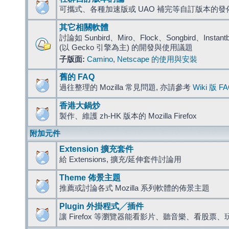
可攜式、各種加速版或 UAO 補完等自訂版本的發
其它相關軟體
討論如 Sunbird、Miro、Flock、Songbird、Instantbird
(以 Gecko 引擎為主) 的開發與使用議題
子版面:
Camino
,
Netscape 的使用與安裝
舊的 FAQ
過往整理的 Mozilla 常見問題, 亦請參考
Wiki 版 F
香港大鍋炒
製作、維護 zh-HK 版本的 Mozilla Firefox
附加元件
Extension 擴充套件
給 Extensions, 擴充/延伸套件討論用
Theme 佈景主題
推薦或討論各式 Mozilla 系列軟體的佈景主題
Plugin 外掛程式╱插件
讓 Firefox 等瀏覽器能看影片、聽音樂、看股