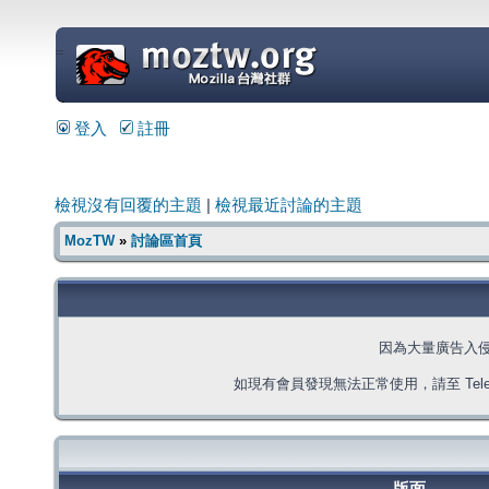
=
登入
註冊
檢視沒有回覆的主題
|
檢視最近討論的主題
MozTW
»
討論區首頁
因為大量廣告入
如現有會員發現無法正常使用，請至 Telegra