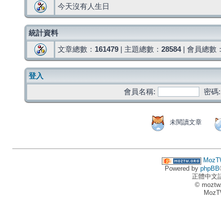
今天沒有人生日
統計資料
文章總數：
161479
| 主題總數：
28584
| 會員總數
登入
會員名稱:
密碼:
未閱讀文章
MozT
Powered by
phpBB
正體中文
© moztw
MozT