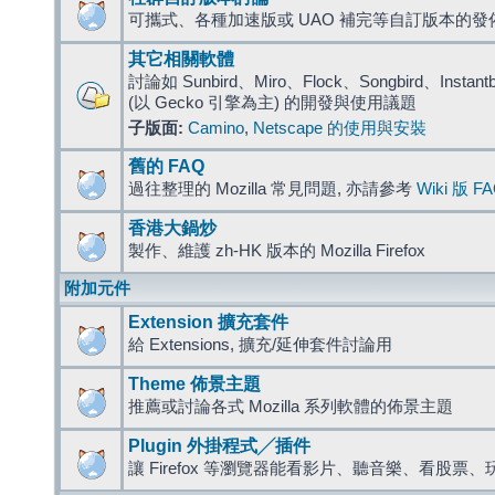
可攜式、各種加速版或 UAO 補完等自訂版本的發
其它相關軟體
討論如 Sunbird、Miro、Flock、Songbird、Instantbird
(以 Gecko 引擎為主) 的開發與使用議題
子版面:
Camino
,
Netscape 的使用與安裝
舊的 FAQ
過往整理的 Mozilla 常見問題, 亦請參考
Wiki 版 F
香港大鍋炒
製作、維護 zh-HK 版本的 Mozilla Firefox
附加元件
Extension 擴充套件
給 Extensions, 擴充/延伸套件討論用
Theme 佈景主題
推薦或討論各式 Mozilla 系列軟體的佈景主題
Plugin 外掛程式╱插件
讓 Firefox 等瀏覽器能看影片、聽音樂、看股