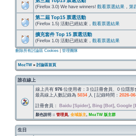
第三屆 Top15 票選活動
(Firefox 3.0) We have winners!
觀看票選結果
，
第
第二屆 Top15 票選活動
(Firefox 1.5) 活動已經結束，
觀看票選結果
擴充套件 Top 15 票選活動
(Firefox 1.0) 活動已經結束，
觀看票選結果
刪除所有討論區 Cookies
|
管理團隊
MozTW
»
討論區首頁
誰在線上
線上共有
976
位使用者：3 位註冊會員、0 位隱形會
最高線上人數記錄為
5034
人 [ 記錄時間：
2026-06
註冊會員：
Baidu [Spider]
,
Bing [Bot]
,
Google [
顏色說明 ::
管理員
,
全域版主
,
MozTW 版主群
生日