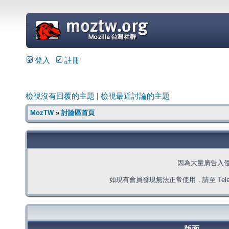
=
登入
註冊
檢視沒有回覆的主題
|
檢視最近討論的主題
MozTW
»
討論區首頁
因為大量廣告入
如現有會員發現無法正常使用，請至 Telegra