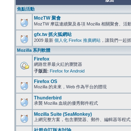
版面
焦點活動
MozTW 聚會
MozTW 摩茲連續聚及各項 Mozilla 相關聚會、
gfx.tw 抓火狐網站
2009 最新
個人化 Firefox 推廣網站
，讓我們一起
Mozilla 系列軟體
Firefox
網路世界最火紅的瀏覽器
子版面:
Firefox for Android
Firefox OS
Mozilla 的未來，Web 作為平台的體現
Thunderbird
承襲 Mozilla 血統的優秀郵件程式
Mozilla Suite (SeaMonkey)
上網完整方案，包含瀏覽器、郵件、編輯器等程
社群自訂版本討論