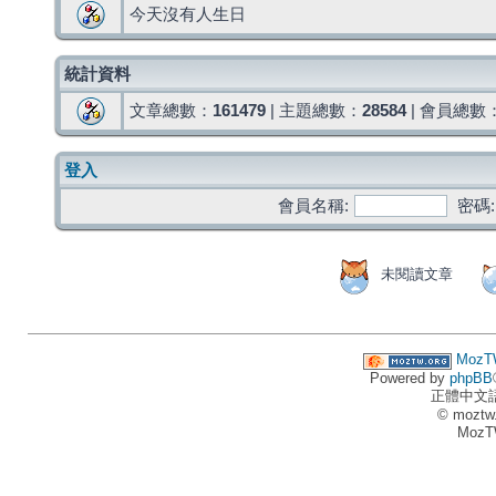
今天沒有人生日
統計資料
文章總數：
161479
| 主題總數：
28584
| 會員總數
登入
會員名稱:
密碼:
未閱讀文章
MozT
Powered by
phpBB
正體中文
© moztw
MozT