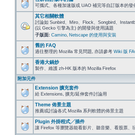
可攜式、各種加速版或 UAO 補完等自訂版本的發
其它相關軟體
討論如 Sunbird、Miro、Flock、Songbird、Instantbird
(以 Gecko 引擎為主) 的開發與使用議題
子版面:
Camino
,
Netscape 的使用與安裝
舊的 FAQ
過往整理的 Mozilla 常見問題, 亦請參考
Wiki 版 F
香港大鍋炒
製作、維護 zh-HK 版本的 Mozilla Firefox
附加元件
Extension 擴充套件
給 Extensions, 擴充/延伸套件討論用
Theme 佈景主題
推薦或討論各式 Mozilla 系列軟體的佈景主題
Plugin 外掛程式╱插件
讓 Firefox 等瀏覽器能看影片、聽音樂、看股