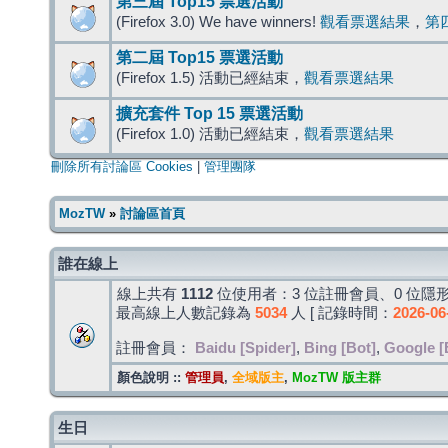
第三屆 Top15 票選活動
(Firefox 3.0) We have winners!
觀看票選結果
，
第
第二屆 Top15 票選活動
(Firefox 1.5) 活動已經結束，
觀看票選結果
擴充套件 Top 15 票選活動
(Firefox 1.0) 活動已經結束，
觀看票選結果
刪除所有討論區 Cookies
|
管理團隊
MozTW
»
討論區首頁
誰在線上
線上共有
1112
位使用者：3 位註冊會員、0 位隱形
最高線上人數記錄為
5034
人 [ 記錄時間：
2026-06
註冊會員：
Baidu [Spider]
,
Bing [Bot]
,
Google [
顏色說明 ::
管理員
,
全域版主
,
MozTW 版主群
生日