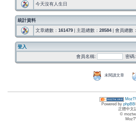
今天沒有人生日
統計資料
文章總數：
161479
| 主題總數：
28584
| 會員總數
登入
會員名稱:
密碼:
未閱讀文章
MozT
Powered by
phpBB
正體中文
© moztw
MozT