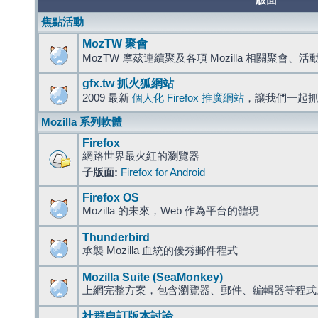
版面
焦點活動
MozTW 聚會
MozTW 摩茲連續聚及各項 Mozilla 相關聚會、
gfx.tw 抓火狐網站
2009 最新
個人化 Firefox 推廣網站
，讓我們一起
Mozilla 系列軟體
Firefox
網路世界最火紅的瀏覽器
子版面:
Firefox for Android
Firefox OS
Mozilla 的未來，Web 作為平台的體現
Thunderbird
承襲 Mozilla 血統的優秀郵件程式
Mozilla Suite (SeaMonkey)
上網完整方案，包含瀏覽器、郵件、編輯器等程
社群自訂版本討論