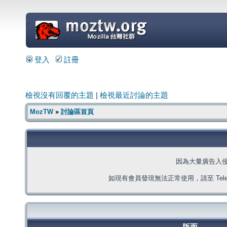
=
登入
註冊
檢視沒有回覆的主題
|
檢視最近討論的主題
MozTW
»
討論區首頁
因為大量廣告入
如現有會員發現無法正常使用，請至 Telegra