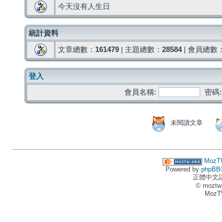
今天沒有人生日
統計資料
文章總數：
161479
| 主題總數：
28584
| 會員總數
登入
會員名稱:
密碼:
未閱讀文章
MozT
Powered by
phpBB
正體中文
© moztw
MozT