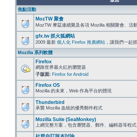
版面
焦點活動
MozTW 聚會
MozTW 摩茲連續聚及各項 Mozilla 相關聚會、
gfx.tw 抓火狐網站
2009 最新
個人化 Firefox 推廣網站
，讓我們一起
Mozilla 系列軟體
Firefox
網路世界最火紅的瀏覽器
子版面:
Firefox for Android
Firefox OS
Mozilla 的未來，Web 作為平台的體現
Thunderbird
承襲 Mozilla 血統的優秀郵件程式
Mozilla Suite (SeaMonkey)
上網完整方案，包含瀏覽器、郵件、編輯器等程
社群自訂版本討論