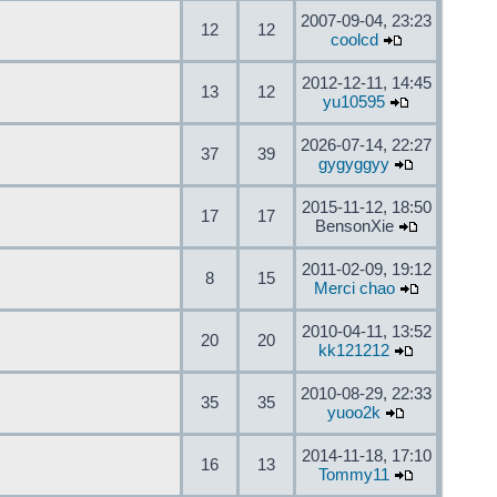
2007-09-04, 23:23
12
12
coolcd
2012-12-11, 14:45
13
12
yu10595
2026-07-14, 22:27
37
39
gygyggyy
2015-11-12, 18:50
17
17
BensonXie
2011-02-09, 19:12
8
15
Merci chao
2010-04-11, 13:52
20
20
kk121212
2010-08-29, 22:33
35
35
yuoo2k
2014-11-18, 17:10
16
13
Tommy11