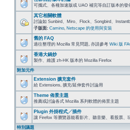
可攜式、各種加速版或 UAO 補完等自訂版本的發
其它相關軟體
討論如 Sunbird、Miro、Flock、Songbird、Instant
子版面:
Camino
,
Netscape 的使用與安裝
舊的 FAQ
過往整理的 Mozilla 常見問題, 亦請參考
Wiki 版 F
香港大鍋炒
製作、維護 zh-HK 版本的 Mozilla Firefox
附加元件
Extension 擴充套件
給 Extensions, 擴充/延伸套件討論用
Theme 佈景主題
推薦或討論各式 Mozilla 系列軟體的佈景主題
Plugin 外掛程式╱插件
讓 Firefox 等瀏覽器能看影片、聽音樂、看股
特別議題