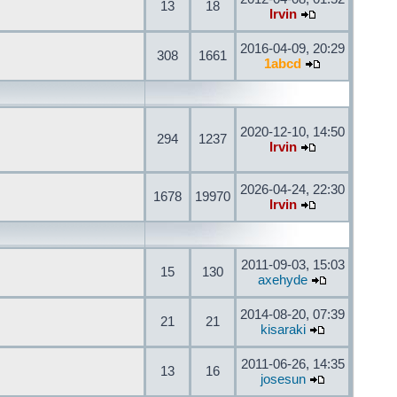
13
18
Irvin
2016-04-09, 20:29
308
1661
1abcd
2020-12-10, 14:50
294
1237
Irvin
2026-04-24, 22:30
1678
19970
Irvin
2011-09-03, 15:03
15
130
axehyde
2014-08-20, 07:39
21
21
kisaraki
2011-06-26, 14:35
13
16
josesun