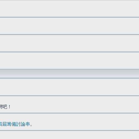
台灣吧！
四屆籌備討論串
。