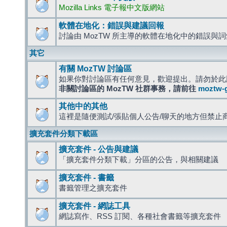
Mozilla Links 電子報中文版網站
軟體在地化：錯誤與建議回報
討論由 MozTW 所主導的軟體在地化中的錯誤與
其它
有關 MozTW 討論區
如果你對討論區有任何意見，歡迎提出。請勿於此
非關討論區的 MozTW 社群事務，請前往
moztw-
其他中的其他
這裡是隨便測試/張貼個人公告/聊天的地方但禁止
擴充套件分類下載區
擴充套件 - 公告與建議
「擴充套件分類下載」分區的公告，與相關建議
擴充套件 - 書籤
書籤管理之擴充套件
擴充套件 - 網誌工具
網誌寫作、RSS 訂閱、各種社會書籤等擴充套件