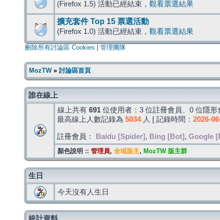
(Firefox 1.5) 活動已經結束，
觀看票選結果
擴充套件 Top 15 票選活動
(Firefox 1.0) 活動已經結束，
觀看票選結果
刪除所有討論區 Cookies
|
管理團隊
MozTW
»
討論區首頁
誰在線上
線上共有
691
位使用者：3 位註冊會員、0 位隱形會
最高線上人數記錄為
5034
人 [ 記錄時間：
2026-06
註冊會員：
Baidu [Spider]
,
Bing [Bot]
,
Google [
顏色說明 ::
管理員
,
全域版主
,
MozTW 版主群
生日
今天沒有人生日
統計資料