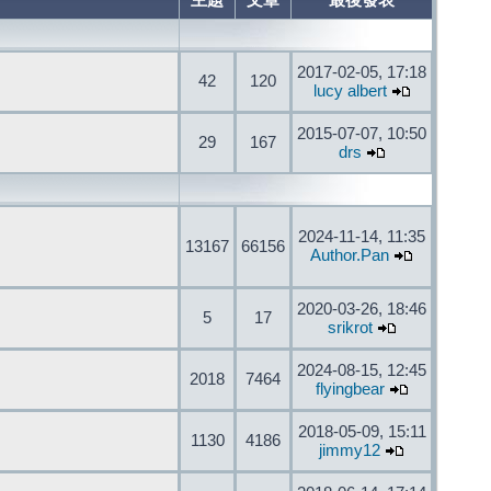
主題
文章
最後發表
2017-02-05, 17:18
42
120
lucy albert
2015-07-07, 10:50
29
167
drs
2024-11-14, 11:35
13167
66156
Author.Pan
2020-03-26, 18:46
5
17
srikrot
2024-08-15, 12:45
2018
7464
flyingbear
2018-05-09, 15:11
1130
4186
jimmy12