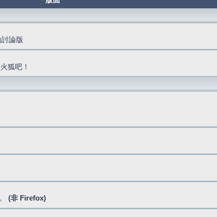
版面
活動討論版
抓火狐吧！
式。
(非 Firefox)