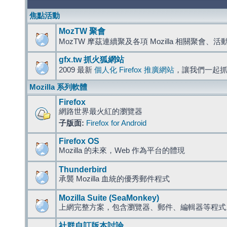
焦點活動
MozTW 聚會
MozTW 摩茲連續聚及各項 Mozilla 相關聚會、
gfx.tw 抓火狐網站
2009 最新
個人化 Firefox 推廣網站
，讓我們一起
Mozilla 系列軟體
Firefox
網路世界最火紅的瀏覽器
子版面:
Firefox for Android
Firefox OS
Mozilla 的未來，Web 作為平台的體現
Thunderbird
承襲 Mozilla 血統的優秀郵件程式
Mozilla Suite (SeaMonkey)
上網完整方案，包含瀏覽器、郵件、編輯器等程
社群自訂版本討論