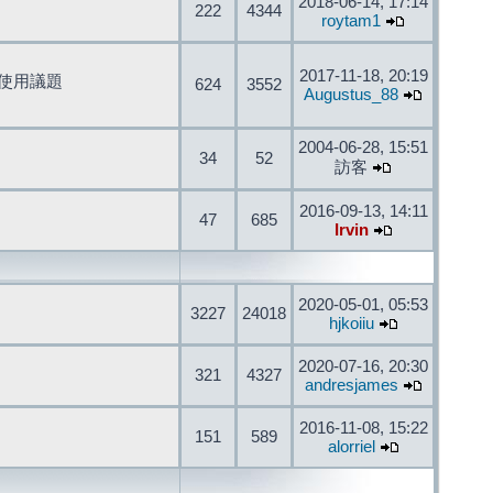
2018-06-14, 17:14
222
4344
roytam1
2017-11-18, 20:19
開發與使用議題
624
3552
Augustus_88
2004-06-28, 15:51
34
52
訪客
2016-09-13, 14:11
47
685
Irvin
2020-05-01, 05:53
3227
24018
hjkoiiu
2020-07-16, 20:30
321
4327
andresjames
2016-11-08, 15:22
151
589
alorriel