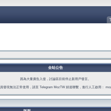
全站公告
因為大量廣告入侵，討論區目前停止新用戶發言。
發現無法正常使用，請至 Telegram MozTW 頻道聯繫，進行人工啟用： moztw.