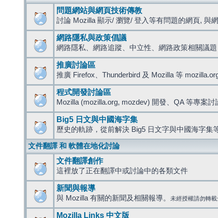
問題網站與網頁技術傳教
討論 Mozilla 顯示/ 瀏覽/ 登入等有問題的網頁, 與網路
網路隱私與政策倡議
網路隱私、網路追蹤、中立性、網路政策相關議題
推廣討論區
推廣 Firefox、Thunderbird 及 Mozilla 等 mozi
程式開發討論區
Mozilla (mozilla.org, mozdev) 開發、QA 等專案
Big5 日文與中國海字集
歷史的軌跡，從前解決 Big5 日文字與中國海字集等
文件翻譯 和 軟體在地化討論
文件翻譯創作
這裡放了正在翻譯中或討論中的各類文件
新聞與報導
與 Mozilla 有關的新聞及相關報導。
未經授權請勿轉載
Mozilla Links 中文版