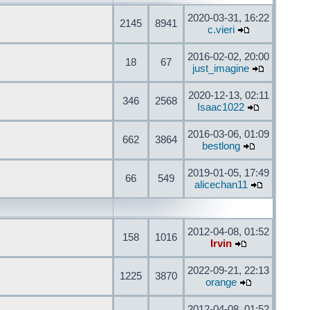
2020-03-31, 16:22
2145
8941
c.vieri
2016-02-02, 20:00
18
67
just_imagine
2020-12-13, 02:11
346
2568
Isaac1022
2016-03-06, 01:09
662
3864
bestlong
2019-01-05, 17:49
66
549
alicechan11
2012-04-08, 01:52
158
1016
Irvin
2022-09-21, 22:13
1225
3870
orange
2012-04-08, 01:52