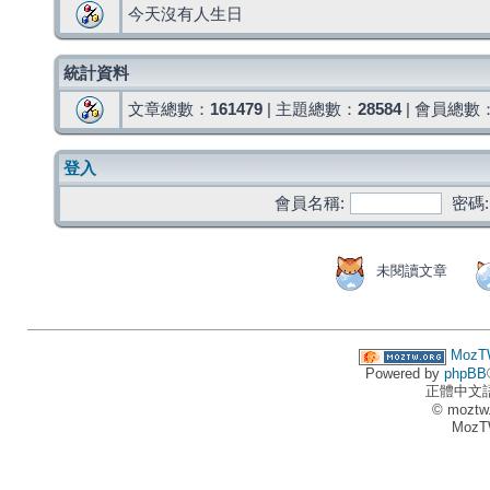
今天沒有人生日
統計資料
文章總數：
161479
| 主題總數：
28584
| 會員總數
登入
會員名稱:
密碼:
未閱讀文章
MozT
Powered by
phpBB
正體中文
© moztw
MozT