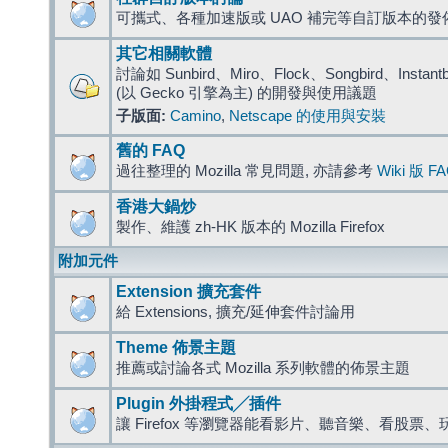
可攜式、各種加速版或 UAO 補完等自訂版本的發
其它相關軟體
討論如 Sunbird、Miro、Flock、Songbird、Instantbird
(以 Gecko 引擎為主) 的開發與使用議題
子版面:
Camino
,
Netscape 的使用與安裝
舊的 FAQ
過往整理的 Mozilla 常見問題, 亦請參考
Wiki 版 F
香港大鍋炒
製作、維護 zh-HK 版本的 Mozilla Firefox
附加元件
Extension 擴充套件
給 Extensions, 擴充/延伸套件討論用
Theme 佈景主題
推薦或討論各式 Mozilla 系列軟體的佈景主題
Plugin 外掛程式╱插件
讓 Firefox 等瀏覽器能看影片、聽音樂、看股