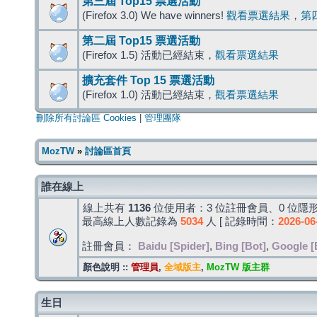
第三屆 Top15 票選活動
(Firefox 3.0) We have winners!
觀看票選結果
，
第
第二屆 Top15 票選活動
(Firefox 1.5) 活動已經結束，
觀看票選結果
擴充套件 Top 15 票選活動
(Firefox 1.0) 活動已經結束，
觀看票選結果
刪除所有討論區 Cookies
|
管理團隊
MozTW
»
討論區首頁
誰在線上
線上共有
1136
位使用者：3 位註冊會員、0 位隱形
最高線上人數記錄為
5034
人 [ 記錄時間：
2026-06
註冊會員：
Baidu [Spider]
,
Bing [Bot]
,
Google [
顏色說明 ::
管理員
,
全域版主
,
MozTW 版主群
生日