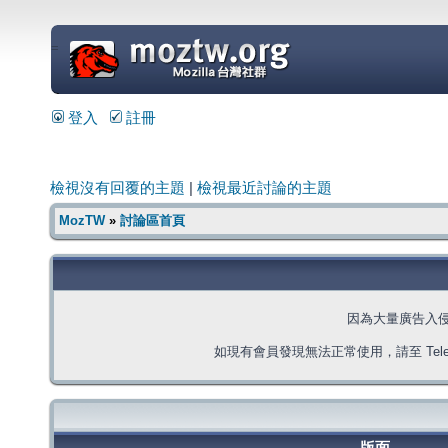
=
登入
註冊
檢視沒有回覆的主題
|
檢視最近討論的主題
MozTW
»
討論區首頁
因為大量廣告入
如現有會員發現無法正常使用，請至 Telegra