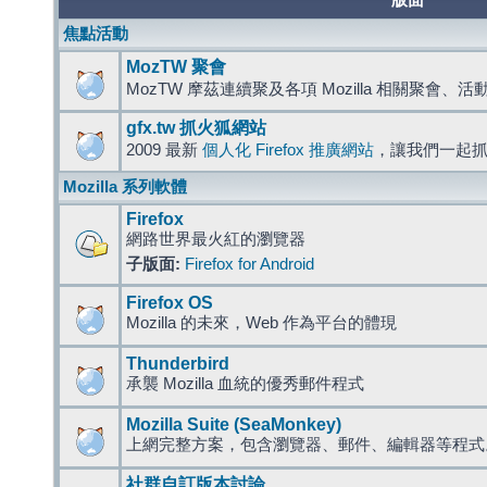
版面
焦點活動
MozTW 聚會
MozTW 摩茲連續聚及各項 Mozilla 相關聚會、
gfx.tw 抓火狐網站
2009 最新
個人化 Firefox 推廣網站
，讓我們一起
Mozilla 系列軟體
Firefox
網路世界最火紅的瀏覽器
子版面:
Firefox for Android
Firefox OS
Mozilla 的未來，Web 作為平台的體現
Thunderbird
承襲 Mozilla 血統的優秀郵件程式
Mozilla Suite (SeaMonkey)
上網完整方案，包含瀏覽器、郵件、編輯器等程
社群自訂版本討論