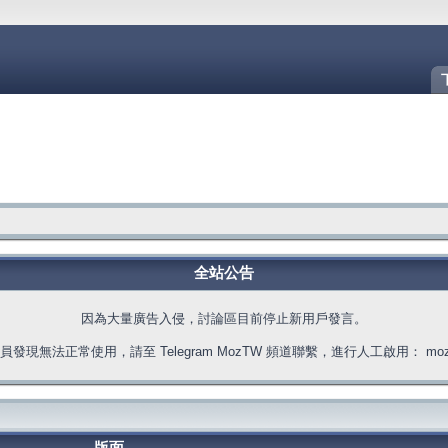
全站公告
因為大量廣告入侵，討論區目前停止新用戶發言。
發現無法正常使用，請至 Telegram MozTW 頻道聯繫，進行人工啟用： moztw.