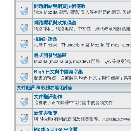
問題網站與網頁技術傳教
討論 Mozilla 顯示/ 瀏覽/ 登入等有問題的網頁, 與網路
網路隱私與政策倡議
網路隱私、網路追蹤、中立性、網路政策相關議題
推廣討論區
推廣 Firefox、Thunderbird 及 Mozilla 等 mozi
程式開發討論區
Mozilla (mozilla.org, mozdev) 開發、QA 等專案
Big5 日文與中國海字集
歷史的軌跡，從前解決 Big5 日文字與中國海字集等
文件翻譯 和 軟體在地化討論
文件翻譯創作
這裡放了正在翻譯中或討論中的各類文件
新聞與報導
與 Mozilla 有關的新聞及相關報導。
未經授權請勿轉載
Mozilla Links 中文版