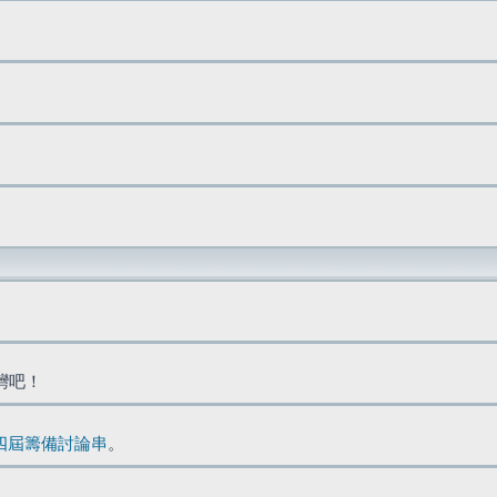
台灣吧！
四屆籌備討論串
。