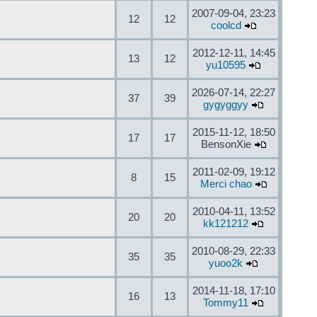
2007-09-04, 23:23
12
12
coolcd
2012-12-11, 14:45
13
12
yu10595
2026-07-14, 22:27
37
39
gygyggyy
2015-11-12, 18:50
17
17
BensonXie
2011-02-09, 19:12
8
15
Merci chao
2010-04-11, 13:52
20
20
kk121212
2010-08-29, 22:33
35
35
yuoo2k
2014-11-18, 17:10
16
13
Tommy11