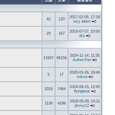
主題
文章
最後發表
2017-02-05, 17:18
42
120
lucy albert
2015-07-07, 10:50
29
167
drs
2024-11-14, 11:35
13167
66156
Author.Pan
2020-03-26, 18:46
5
17
srikrot
2024-08-15, 12:45
2018
7464
flyingbear
2018-05-09, 15:11
1130
4186
jimmy12