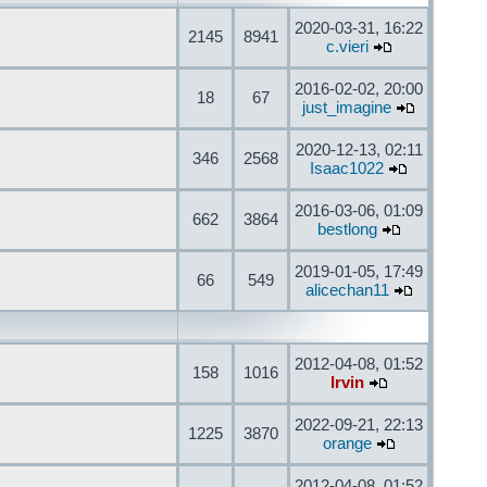
2020-03-31, 16:22
2145
8941
c.vieri
2016-02-02, 20:00
18
67
just_imagine
2020-12-13, 02:11
346
2568
Isaac1022
2016-03-06, 01:09
662
3864
bestlong
2019-01-05, 17:49
66
549
alicechan11
2012-04-08, 01:52
158
1016
Irvin
2022-09-21, 22:13
1225
3870
orange
2012-04-08, 01:52