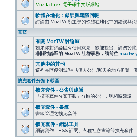
Mozilla Links 電子報中文版網站
軟體在地化：錯誤與建議回報
討論由 MozTW 所主導的軟體在地化中的錯誤與
其它
有關 MozTW 討論區
如果你對討論區有任何意見，歡迎提出。請勿於此
非關討論區的 MozTW 社群事務，請前往
moztw-
其他中的其他
這裡是隨便測試/張貼個人公告/聊天的地方但禁止
擴充套件分類下載區
擴充套件 - 公告與建議
「擴充套件分類下載」分區的公告，與相關建議
擴充套件 - 書籤
書籤管理之擴充套件
擴充套件 - 網誌工具
網誌寫作、RSS 訂閱、各種社會書籤等擴充套件