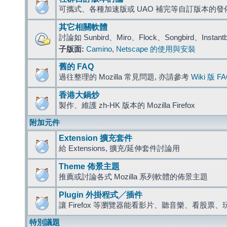
可攜式、各種加速版或 UAO 補完等自訂版本的發
其它相關軟體
討論如 Sunbird、Miro、Flock、Songbird、Instant
子版面:
Camino
,
Netscape 的使用與安裝
舊的 FAQ
過往整理的 Mozilla 常見問題, 亦請參考
Wiki 版 F
香港大鍋炒
製作、維護 zh-HK 版本的 Mozilla Firefox
附加元件
Extension 擴充套件
給 Extensions, 擴充/延伸套件討論用
Theme 佈景主題
推薦或討論各式 Mozilla 系列軟體的佈景主題
Plugin 外掛程式╱插件
讓 Firefox 等瀏覽器能看影片、聽音樂、看股
特別議題