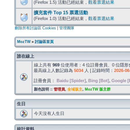
(Firefox 1.5) 活動已經結束，
觀看票選結果
擴充套件 Top 15 票選活動
(Firefox 1.0) 活動已經結束，
觀看票選結果
刪除所有討論區 Cookies
|
管理團隊
MozTW
»
討論區首頁
誰在線上
線上共有
969
位使用者：4 位註冊會員、0 位隱形會
最高線上人數記錄為
5034
人 [ 記錄時間：
2026-06
註冊會員：
Baidu [Spider]
,
Bing [Bot]
,
Google [
顏色說明 ::
管理員
,
全域版主
,
MozTW 版主群
生日
今天沒有人生日
統計資料