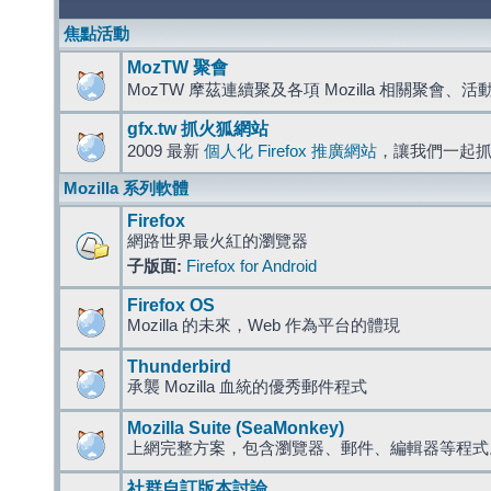
焦點活動
MozTW 聚會
MozTW 摩茲連續聚及各項 Mozilla 相關聚會、
gfx.tw 抓火狐網站
2009 最新
個人化 Firefox 推廣網站
，讓我們一起
Mozilla 系列軟體
Firefox
網路世界最火紅的瀏覽器
子版面:
Firefox for Android
Firefox OS
Mozilla 的未來，Web 作為平台的體現
Thunderbird
承襲 Mozilla 血統的優秀郵件程式
Mozilla Suite (SeaMonkey)
上網完整方案，包含瀏覽器、郵件、編輯器等程
社群自訂版本討論