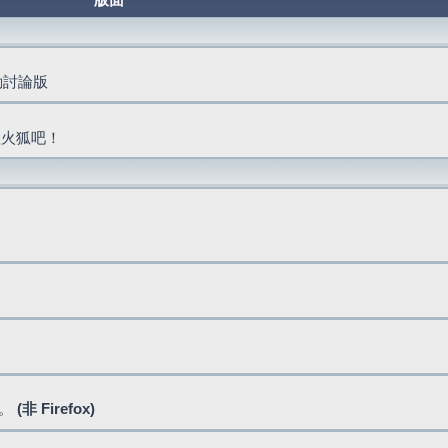
版面
活動討論版
抓火狐吧！
式。
(非 Firefox)