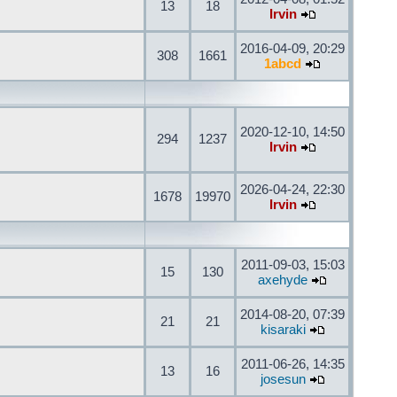
13
18
Irvin
2016-04-09, 20:29
308
1661
1abcd
2020-12-10, 14:50
294
1237
Irvin
2026-04-24, 22:30
1678
19970
Irvin
2011-09-03, 15:03
15
130
axehyde
2014-08-20, 07:39
21
21
kisaraki
2011-06-26, 14:35
13
16
josesun