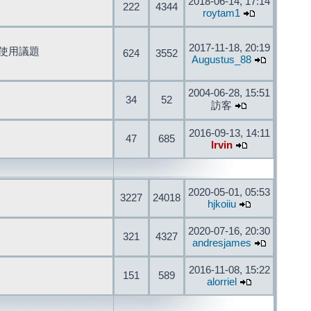
2018-06-14, 17:14
222
4344
roytam1
2017-11-18, 20:19
開發與使用議題
624
3552
Augustus_88
2004-06-28, 15:51
34
52
訪客
2016-09-13, 14:11
47
685
Irvin
2020-05-01, 05:53
3227
24018
hjkoiiu
2020-07-16, 20:30
321
4327
andresjames
2016-11-08, 15:22
151
589
alorriel