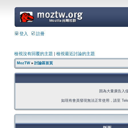
=
登入
註冊
檢視沒有回覆的主題
|
檢視最近討論的主題
MozTW
»
討論區首頁
因為大量廣告入
如現有會員發現無法正常使用，請至 Telegra