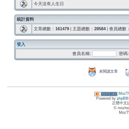
今天沒有人生日
統計資料
文章總數：
161479
| 主題總數：
28584
| 會員總數
登入
會員名稱:
密碼:
未閱讀文章
MozT
Powered by
phpBB
正體中文
© moztw
MozT