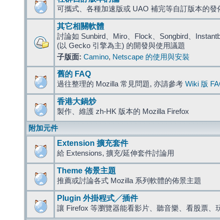
可攜式、各種加速版或 UAO 補完等自訂版本的發
其它相關軟體
討論如 Sunbird、Miro、Flock、Songbird、Instantbird
(以 Gecko 引擎為主) 的開發與使用議題
子版面:
Camino
,
Netscape 的使用與安裝
舊的 FAQ
過往整理的 Mozilla 常見問題, 亦請參考
Wiki 版 F
香港大鍋炒
製作、維護 zh-HK 版本的 Mozilla Firefox
附加元件
Extension 擴充套件
給 Extensions, 擴充/延伸套件討論用
Theme 佈景主題
推薦或討論各式 Mozilla 系列軟體的佈景主題
Plugin 外掛程式╱插件
讓 Firefox 等瀏覽器能看影片、聽音樂、看股