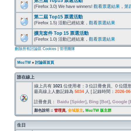
第三屆 Top15 票選活動
(Firefox 3.0) We have winners!
觀看票選結果
，
第
第二屆 Top15 票選活動
(Firefox 1.5) 活動已經結束，
觀看票選結果
擴充套件 Top 15 票選活動
(Firefox 1.0) 活動已經結束，
觀看票選結果
刪除所有討論區 Cookies
|
管理團隊
MozTW
»
討論區首頁
誰在線上
線上共有
1021
位使用者：3 位註冊會員、0 位隱形
最高線上人數記錄為
5034
人 [ 記錄時間：
2026-06
註冊會員：
Baidu [Spider]
,
Bing [Bot]
,
Google [
顏色說明 ::
管理員
,
全域版主
,
MozTW 版主群
生日