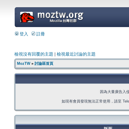
=
登入
註冊
檢視沒有回覆的主題
|
檢視最近討論的主題
MozTW
»
討論區首頁
因為大量廣告入
如現有會員發現無法正常使用，請至 Telegra