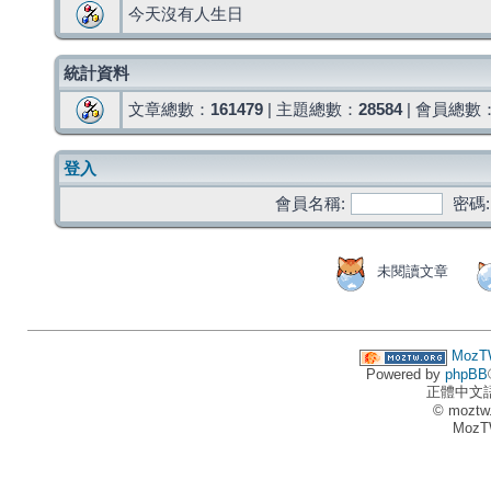
今天沒有人生日
統計資料
文章總數：
161479
| 主題總數：
28584
| 會員總數
登入
會員名稱:
密碼:
未閱讀文章
MozT
Powered by
phpBB
正體中文
© moztw
MozT