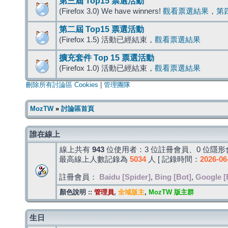
第三屆 Top15 票選活動
(Firefox 3.0) We have winners!
觀看票選結果
，
第
第二屆 Top15 票選活動
(Firefox 1.5) 活動已經結束，
觀看票選結果
擴充套件 Top 15 票選活動
(Firefox 1.0) 活動已經結束，
觀看票選結果
刪除所有討論區 Cookies
|
管理團隊
MozTW
»
討論區首頁
誰在線上
線上共有
943
位使用者：3 位註冊會員、0 位隱形會
最高線上人數記錄為
5034
人 [ 記錄時間：
2026-06
註冊會員：
Baidu [Spider]
,
Bing [Bot]
,
Google [
顏色說明 ::
管理員
,
全域版主
,
MozTW 版主群
生日