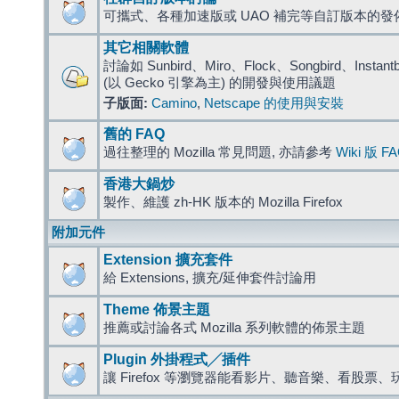
可攜式、各種加速版或 UAO 補完等自訂版本的發
其它相關軟體
討論如 Sunbird、Miro、Flock、Songbird、Instantbird
(以 Gecko 引擎為主) 的開發與使用議題
子版面:
Camino
,
Netscape 的使用與安裝
舊的 FAQ
過往整理的 Mozilla 常見問題, 亦請參考
Wiki 版 F
香港大鍋炒
製作、維護 zh-HK 版本的 Mozilla Firefox
附加元件
Extension 擴充套件
給 Extensions, 擴充/延伸套件討論用
Theme 佈景主題
推薦或討論各式 Mozilla 系列軟體的佈景主題
Plugin 外掛程式╱插件
讓 Firefox 等瀏覽器能看影片、聽音樂、看股