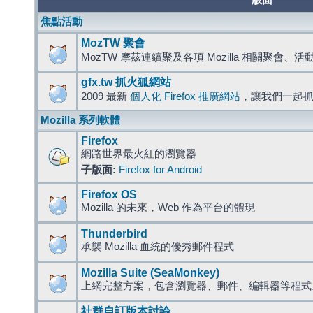
版面
焦點活動
MozTW 聚會
MozTW 摩茲連續聚及各項 Mozilla 相關聚會、
gfx.tw 抓火狐網站
2009 最新
個人化 Firefox 推廣網站
，讓我們一起
Mozilla 系列軟體
Firefox
網路世界最火紅的瀏覽器
子版面:
Firefox for Android
Firefox OS
Mozilla 的未來，Web 作為平台的體現
Thunderbird
承襲 Mozilla 血統的優秀郵件程式
Mozilla Suite (SeaMonkey)
上網完整方案，包含瀏覽器、郵件、編輯器等程
社群自訂版本討論