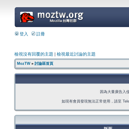
=
登入
註冊
檢視沒有回覆的主題
|
檢視最近討論的主題
MozTW
»
討論區首頁
因為大量廣告入
如現有會員發現無法正常使用，請至 Telegra