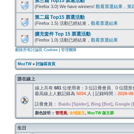
第三屆 Top15 票選活動
(Firefox 3.0) We have winners!
觀看票選結果
，
第
第二屆 Top15 票選活動
(Firefox 1.5) 活動已經結束，
觀看票選結果
擴充套件 Top 15 票選活動
(Firefox 1.0) 活動已經結束，
觀看票選結果
刪除所有討論區 Cookies
|
管理團隊
MozTW
»
討論區首頁
誰在線上
線上共有
681
位使用者：3 位註冊會員、0 位隱形會
最高線上人數記錄為
5034
人 [ 記錄時間：
2026-06
註冊會員：
Baidu [Spider]
,
Bing [Bot]
,
Google [
顏色說明 ::
管理員
,
全域版主
,
MozTW 版主群
生日