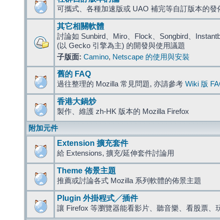
可攜式、各種加速版或 UAO 補完等自訂版本的發
其它相關軟體
討論如 Sunbird、Miro、Flock、Songbird、Instantbird
(以 Gecko 引擎為主) 的開發與使用議題
子版面:
Camino
,
Netscape 的使用與安裝
舊的 FAQ
過往整理的 Mozilla 常見問題, 亦請參考
Wiki 版 F
香港大鍋炒
製作、維護 zh-HK 版本的 Mozilla Firefox
附加元件
Extension 擴充套件
給 Extensions, 擴充/延伸套件討論用
Theme 佈景主題
推薦或討論各式 Mozilla 系列軟體的佈景主題
Plugin 外掛程式╱插件
讓 Firefox 等瀏覽器能看影片、聽音樂、看股