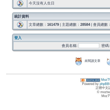
今天沒有人生日
統計資料
文章總數：
161479
| 主題總數：
28584
| 會員總數
登入
會員名稱:
密碼:
未閱讀文章
MozT
Powered by
phpBB
正體中文
© moztw
MozT