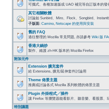
可攜式、各種加速版或 UAO 補完等自訂版本的發
其它相關軟體
討論如 Sunbird、Miro、Flock、Songbird、Instant
子版面:
Camino
,
Netscape 的使用與安裝
舊的 FAQ
過往整理的 Mozilla 常見問題, 亦請參考
Wiki 版 F
香港大鍋炒
製作、維護 zh-HK 版本的 Mozilla Firefox
附加元件
Extension 擴充套件
給 Extensions, 擴充/延伸套件討論用
Theme 佈景主題
推薦或討論各式 Mozilla 系列軟體的佈景主題
Plugin 外掛程式╱插件
讓 Firefox 等瀏覽器能看影片、聽音樂、看股
特別議題