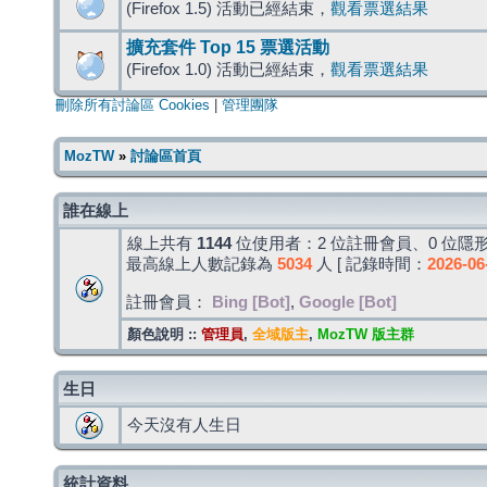
(Firefox 1.5) 活動已經結束，
觀看票選結果
擴充套件 Top 15 票選活動
(Firefox 1.0) 活動已經結束，
觀看票選結果
刪除所有討論區 Cookies
|
管理團隊
MozTW
»
討論區首頁
誰在線上
線上共有
1144
位使用者：2 位註冊會員、0 位隱形
最高線上人數記錄為
5034
人 [ 記錄時間：
2026-06
註冊會員：
Bing [Bot]
,
Google [Bot]
顏色說明 ::
管理員
,
全域版主
,
MozTW 版主群
生日
今天沒有人生日
統計資料