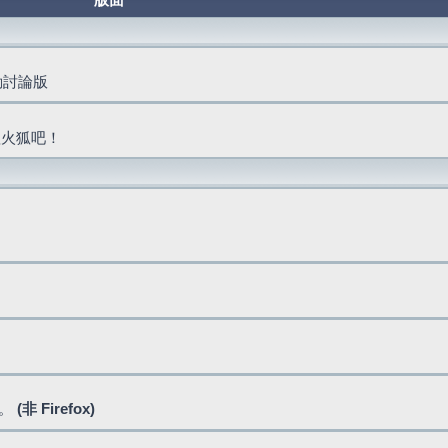
版面
活動討論版
抓火狐吧！
式。
(非 Firefox)