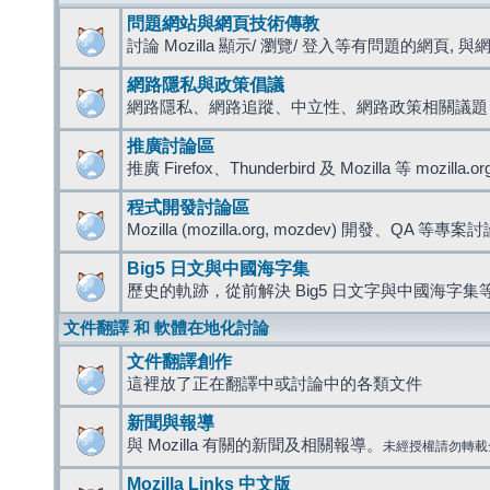
問題網站與網頁技術傳教
討論 Mozilla 顯示/ 瀏覽/ 登入等有問題的網頁, 與網路
網路隱私與政策倡議
網路隱私、網路追蹤、中立性、網路政策相關議題
推廣討論區
推廣 Firefox、Thunderbird 及 Mozilla 等 mozi
程式開發討論區
Mozilla (mozilla.org, mozdev) 開發、QA 等專案
Big5 日文與中國海字集
歷史的軌跡，從前解決 Big5 日文字與中國海字集等
文件翻譯 和 軟體在地化討論
文件翻譯創作
這裡放了正在翻譯中或討論中的各類文件
新聞與報導
與 Mozilla 有關的新聞及相關報導。
未經授權請勿轉載
Mozilla Links 中文版