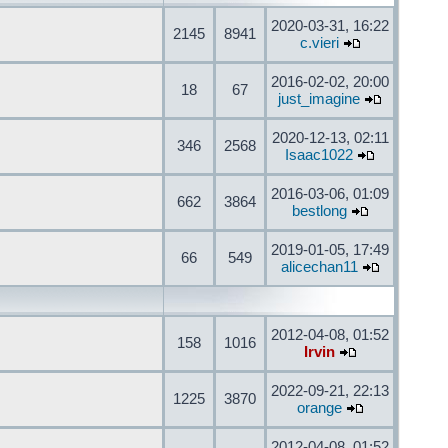
2020-03-31, 16:22
2145
8941
c.vieri
2016-02-02, 20:00
18
67
just_imagine
2020-12-13, 02:11
346
2568
Isaac1022
2016-03-06, 01:09
662
3864
bestlong
2019-01-05, 17:49
66
549
alicechan11
2012-04-08, 01:52
158
1016
Irvin
2022-09-21, 22:13
1225
3870
orange
2012-04-08, 01:52