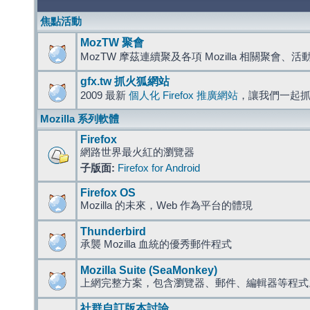
焦點活動
MozTW 聚會
MozTW 摩茲連續聚及各項 Mozilla 相關聚會、
gfx.tw 抓火狐網站
2009 最新
個人化 Firefox 推廣網站
，讓我們一起
Mozilla 系列軟體
Firefox
網路世界最火紅的瀏覽器
子版面:
Firefox for Android
Firefox OS
Mozilla 的未來，Web 作為平台的體現
Thunderbird
承襲 Mozilla 血統的優秀郵件程式
Mozilla Suite (SeaMonkey)
上網完整方案，包含瀏覽器、郵件、編輯器等程
社群自訂版本討論