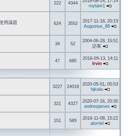
2018-06-14, 17:14
222
4344
roytam1
2017-11-18, 20:19
開發與使用議題
624
3552
Augustus_88
2004-06-28, 15:51
34
52
訪客
2016-09-13, 14:11
47
685
Irvin
2020-05-01, 05:53
3227
24018
hjkoiiu
2020-07-16, 20:30
321
4327
andresjames
2016-11-08, 15:22
151
589
alorriel