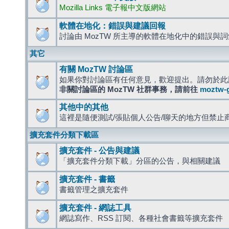
Mozilla Links 電子報中文版網站
軟體在地化：錯誤與建議回報
討論由 MozTW 所主導的軟體在地化中的錯誤與
其它
有關 MozTW 討論區
如果你對討論區有任何意見，歡迎提出。請勿於此
非關討論區的 MozTW 社群事務，請前往
moztw-
其他中的其他
這裡是隨便測試/張貼個人公告/聊天的地方但禁止
擴充套件分類下載區
擴充套件 - 公告與建議
「擴充套件分類下載」分區的公告，與相關建議
擴充套件 - 書籤
書籤管理之擴充套件
擴充套件 - 網誌工具
網誌寫作、RSS 訂閱、各種社會書籤等擴充套件