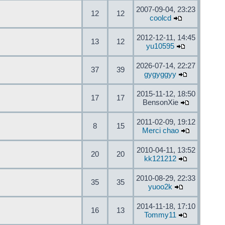
2007-09-04, 23:23
12
12
coolcd
2012-12-11, 14:45
13
12
yu10595
2026-07-14, 22:27
37
39
gygyggyy
2015-11-12, 18:50
17
17
BensonXie
2011-02-09, 19:12
8
15
Merci chao
2010-04-11, 13:52
20
20
kk121212
2010-08-29, 22:33
35
35
yuoo2k
2014-11-18, 17:10
16
13
Tommy11