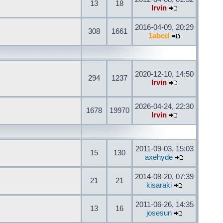
13
18
Irvin
2016-04-09, 20:29
308
1661
1abcd
2020-12-10, 14:50
294
1237
Irvin
2026-04-24, 22:30
1678
19970
Irvin
2011-09-03, 15:03
15
130
axehyde
2014-08-20, 07:39
21
21
kisaraki
2011-06-26, 14:35
13
16
josesun