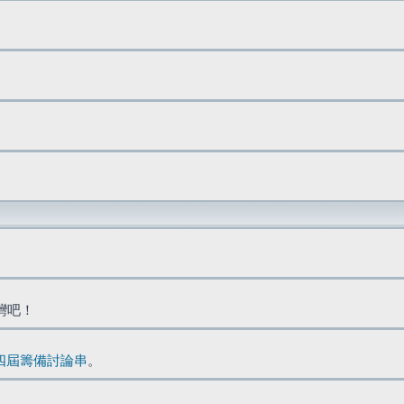
台灣吧！
四屆籌備討論串
。