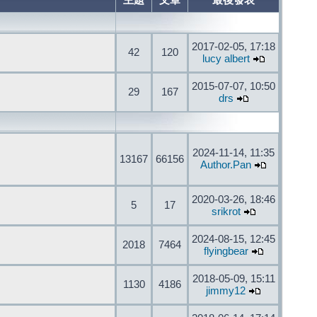
主題
文章
最後發表
2017-02-05, 17:18
42
120
lucy albert
2015-07-07, 10:50
29
167
drs
2024-11-14, 11:35
13167
66156
Author.Pan
2020-03-26, 18:46
5
17
srikrot
2024-08-15, 12:45
2018
7464
flyingbear
2018-05-09, 15:11
1130
4186
jimmy12