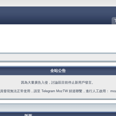
全站公告
因為大量廣告入侵，討論區目前停止新用戶發言。
發現無法正常使用，請至 Telegram MozTW 頻道聯繫，進行人工啟用： moztw.