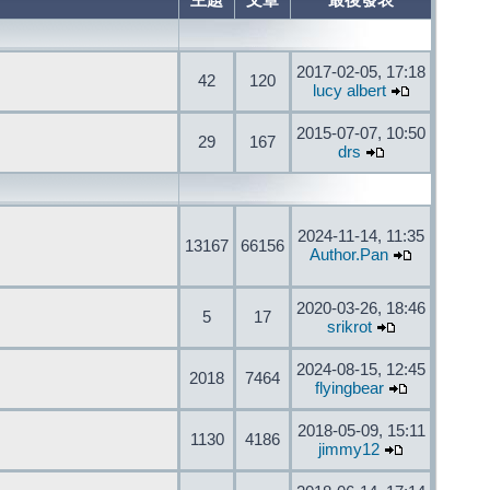
主題
文章
最後發表
2017-02-05, 17:18
42
120
lucy albert
2015-07-07, 10:50
29
167
drs
2024-11-14, 11:35
13167
66156
Author.Pan
2020-03-26, 18:46
5
17
srikrot
2024-08-15, 12:45
2018
7464
flyingbear
2018-05-09, 15:11
1130
4186
jimmy12