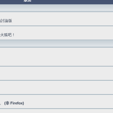
版面
活動討論版
抓火狐吧！
式。
(非 Firefox)