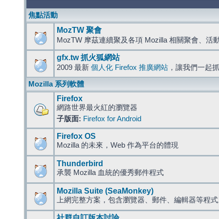
焦點活動
MozTW 聚會
MozTW 摩茲連續聚及各項 Mozilla 相關聚會、
gfx.tw 抓火狐網站
2009 最新
個人化 Firefox 推廣網站
，讓我們一起
Mozilla 系列軟體
Firefox
網路世界最火紅的瀏覽器
子版面:
Firefox for Android
Firefox OS
Mozilla 的未來，Web 作為平台的體現
Thunderbird
承襲 Mozilla 血統的優秀郵件程式
Mozilla Suite (SeaMonkey)
上網完整方案，包含瀏覽器、郵件、編輯器等程
社群自訂版本討論