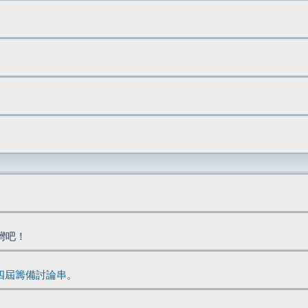
台灣吧！
四屆籌備討論串
。