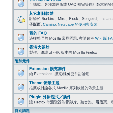
可攜式、各種加速版或 UAO 補完等自訂版本的發
其它相關軟體
討論如 Sunbird、Miro、Flock、Songbird、Instant
子版面:
Camino
,
Netscape 的使用與安裝
舊的 FAQ
過往整理的 Mozilla 常見問題, 亦請參考
Wiki 版 F
香港大鍋炒
製作、維護 zh-HK 版本的 Mozilla Firefox
附加元件
Extension 擴充套件
給 Extensions, 擴充/延伸套件討論用
Theme 佈景主題
推薦或討論各式 Mozilla 系列軟體的佈景主題
Plugin 外掛程式╱插件
讓 Firefox 等瀏覽器能看影片、聽音樂、看股
特別議題