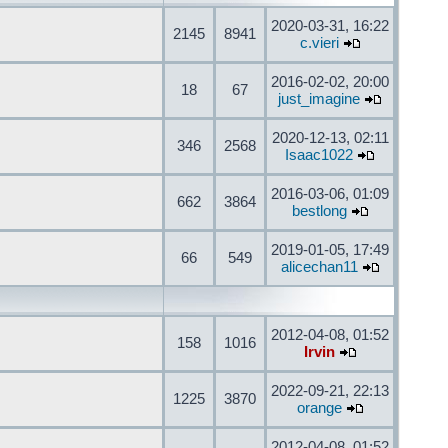
2020-03-31, 16:22
2145
8941
c.vieri
2016-02-02, 20:00
18
67
just_imagine
2020-12-13, 02:11
346
2568
Isaac1022
2016-03-06, 01:09
662
3864
bestlong
2019-01-05, 17:49
66
549
alicechan11
2012-04-08, 01:52
158
1016
Irvin
2022-09-21, 22:13
1225
3870
orange
2012-04-08, 01:52