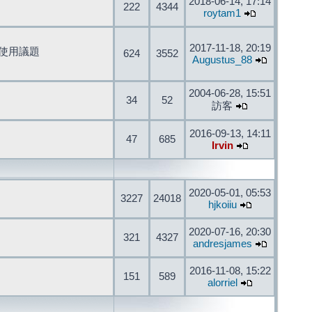
2018-06-14, 17:14
222
4344
roytam1
2017-11-18, 20:19
開發與使用議題
624
3552
Augustus_88
2004-06-28, 15:51
34
52
訪客
2016-09-13, 14:11
47
685
Irvin
2020-05-01, 05:53
3227
24018
hjkoiiu
2020-07-16, 20:30
321
4327
andresjames
2016-11-08, 15:22
151
589
alorriel