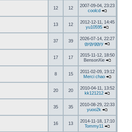
2007-09-04, 23:23
12
12
coolcd
2012-12-11, 14:45
13
12
yu10595
2026-07-14, 22:27
37
39
gygyggyy
2015-11-12, 18:50
17
17
BensonXie
2011-02-09, 19:12
8
15
Merci chao
2010-04-11, 13:52
20
20
kk121212
2010-08-29, 22:33
35
35
yuoo2k
2014-11-18, 17:10
16
13
Tommy11