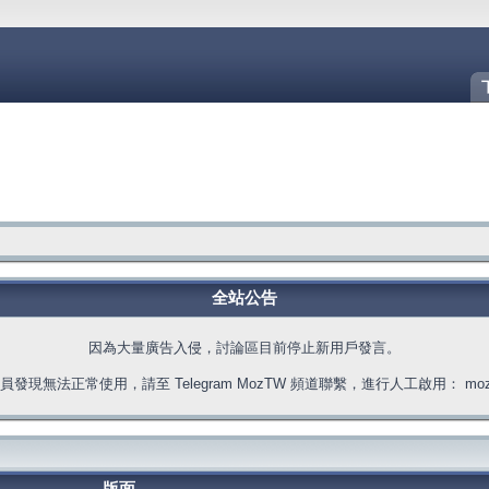
全站公告
因為大量廣告入侵，討論區目前停止新用戶發言。
發現無法正常使用，請至 Telegram MozTW 頻道聯繫，進行人工啟用： moztw.