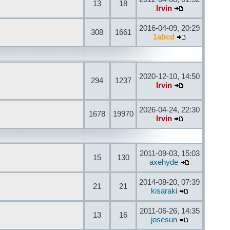
13
18
Irvin
2016-04-09, 20:29
308
1661
1abcd
2020-12-10, 14:50
294
1237
Irvin
2026-04-24, 22:30
1678
19970
Irvin
2011-09-03, 15:03
15
130
axehyde
2014-08-20, 07:39
21
21
kisaraki
2011-06-26, 14:35
13
16
josesun