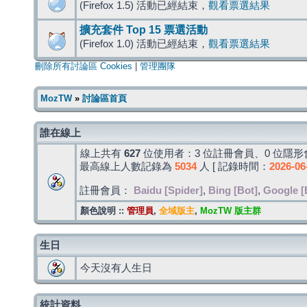
(Firefox 1.5) 活動已經結束，
觀看票選結果
擴充套件 Top 15 票選活動
(Firefox 1.0) 活動已經結束，
觀看票選結果
刪除所有討論區 Cookies
|
管理團隊
MozTW
»
討論區首頁
誰在線上
線上共有
627
位使用者：3 位註冊會員、0 位隱形會
最高線上人數記錄為
5034
人 [ 記錄時間：
2026-06
註冊會員：
Baidu [Spider]
,
Bing [Bot]
,
Google [
顏色說明 ::
管理員
,
全域版主
,
MozTW 版主群
生日
今天沒有人生日
統計資料