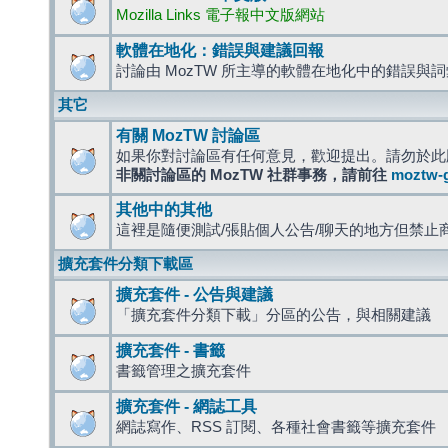
Mozilla Links 電子報中文版網站
軟體在地化：錯誤與建議回報
討論由 MozTW 所主導的軟體在地化中的錯誤與
其它
有關 MozTW 討論區
如果你對討論區有任何意見，歡迎提出。請勿於此
非關討論區的 MozTW 社群事務，請前往
moztw-
其他中的其他
這裡是隨便測試/張貼個人公告/聊天的地方但禁止
擴充套件分類下載區
擴充套件 - 公告與建議
「擴充套件分類下載」分區的公告，與相關建議
擴充套件 - 書籤
書籤管理之擴充套件
擴充套件 - 網誌工具
網誌寫作、RSS 訂閱、各種社會書籤等擴充套件