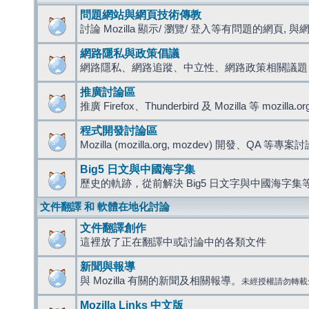
問題網站與網頁技術傳教
討論 Mozilla 顯示/ 瀏覽/ 登入等有問題的網頁, 與網路
網路隱私與政策倡議
網路隱私、網路追蹤、中立性、網路政策相關議題
推廣討論區
推廣 Firefox、Thunderbird 及 Mozilla 等 mozi
程式開發討論區
Mozilla (mozilla.org, mozdev) 開發、QA 等專案
Big5 日文與中國海字集
歷史的軌跡，從前解決 Big5 日文字與中國海字集等
文件翻譯 和 軟體在地化討論
文件翻譯創作
這裡放了正在翻譯中或討論中的各類文件
新聞與報導
與 Mozilla 有關的新聞及相關報導。
未經授權請勿轉載
Mozilla Links 中文版