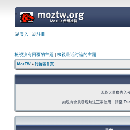
=
登入
註冊
檢視沒有回覆的主題
|
檢視最近討論的主題
MozTW
»
討論區首頁
因為大量廣告入
如現有會員發現無法正常使用，請至 Telegra