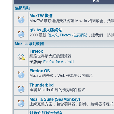
版面
焦點活動
MozTW 聚會
MozTW 摩茲連續聚及各項 Mozilla 相關聚會、
gfx.tw 抓火狐網站
2009 最新
個人化 Firefox 推廣網站
，讓我們一起
Mozilla 系列軟體
Firefox
網路世界最火紅的瀏覽器
子版面:
Firefox for Android
Firefox OS
Mozilla 的未來，Web 作為平台的體現
Thunderbird
承襲 Mozilla 血統的優秀郵件程式
Mozilla Suite (SeaMonkey)
上網完整方案，包含瀏覽器、郵件、編輯器等程
社群自訂版本討論