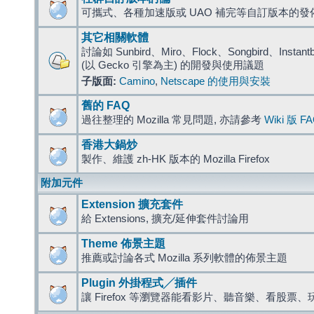
可攜式、各種加速版或 UAO 補完等自訂版本的發
其它相關軟體
討論如 Sunbird、Miro、Flock、Songbird、Instantbird
(以 Gecko 引擎為主) 的開發與使用議題
子版面:
Camino
,
Netscape 的使用與安裝
舊的 FAQ
過往整理的 Mozilla 常見問題, 亦請參考
Wiki 版 F
香港大鍋炒
製作、維護 zh-HK 版本的 Mozilla Firefox
附加元件
Extension 擴充套件
給 Extensions, 擴充/延伸套件討論用
Theme 佈景主題
推薦或討論各式 Mozilla 系列軟體的佈景主題
Plugin 外掛程式╱插件
讓 Firefox 等瀏覽器能看影片、聽音樂、看股