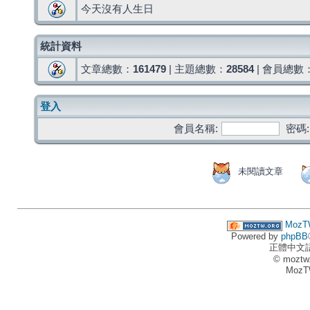
今天沒有人生日
統計資料
文章總數：
161479
| 主題總數：
28584
| 會員總數
登入
會員名稱:
密碼:
未閱讀文章
MozT
Powered by
phpBB
正體中文
© moztw
MozT