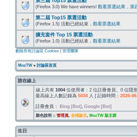
第三屆 Top15 票選活動
(Firefox 3.0) We have winners!
觀看票選結果
，
第
第二屆 Top15 票選活動
(Firefox 1.5) 活動已經結束，
觀看票選結果
擴充套件 Top 15 票選活動
(Firefox 1.0) 活動已經結束，
觀看票選結果
刪除所有討論區 Cookies
|
管理團隊
MozTW
»
討論區首頁
誰在線上
線上共有
1004
位使用者：2 位註冊會員、0 位隱形
最高線上人數記錄為
5034
人 [ 記錄時間：
2026-06
註冊會員：
Bing [Bot]
,
Google [Bot]
顏色說明 ::
管理員
,
全域版主
,
MozTW 版主群
生日