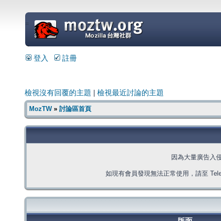
=
登入
註冊
檢視沒有回覆的主題
|
檢視最近討論的主題
MozTW
»
討論區首頁
因為大量廣告入
如現有會員發現無法正常使用，請至 Telegra