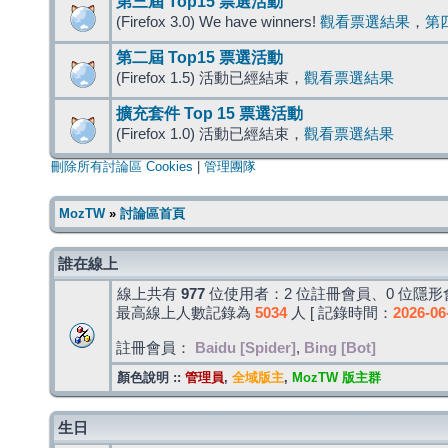
第三屆 Top15 票選活動
(Firefox 3.0) We have winners!
觀看票選結果
，
第
第二屆 Top15 票選活動
(Firefox 1.5) 活動已經結束，
觀看票選結果
擴充套件 Top 15 票選活動
(Firefox 1.0) 活動已經結束，
觀看票選結果
刪除所有討論區 Cookies
|
管理團隊
MozTW
»
討論區首頁
誰在線上
線上共有
977
位使用者：2 位註冊會員、0 位隱形會
最高線上人數記錄為
5034
人 [ 記錄時間：
2026-06
註冊會員：
Baidu [Spider]
,
Bing [Bot]
顏色說明 ::
管理員
,
全域版主
,
MozTW 版主群
生日