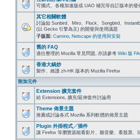
可攜式、各種加速版或 UAO 補完等自訂版本的發
其它相關軟體
討論如 Sunbird、Miro、Flock、Songbird、Instantbird
(以 Gecko 引擎為主) 的開發與使用議題
子版面:
Camino
,
Netscape 的使用與安裝
舊的 FAQ
過往整理的 Mozilla 常見問題, 亦請參考
Wiki 版 F
香港大鍋炒
製作、維護 zh-HK 版本的 Mozilla Firefox
附加元件
Extension 擴充套件
給 Extensions, 擴充/延伸套件討論用
Theme 佈景主題
推薦或討論各式 Mozilla 系列軟體的佈景主題
Plugin 外掛程式╱插件
讓 Firefox 等瀏覽器能看影片、聽音樂、看股