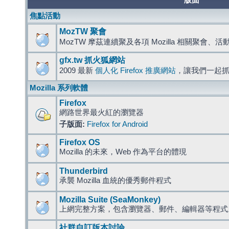
版面
焦點活動
MozTW 聚會
MozTW 摩茲連續聚及各項 Mozilla 相關聚會、
gfx.tw 抓火狐網站
2009 最新
個人化 Firefox 推廣網站
，讓我們一起
Mozilla 系列軟體
Firefox
網路世界最火紅的瀏覽器
子版面:
Firefox for Android
Firefox OS
Mozilla 的未來，Web 作為平台的體現
Thunderbird
承襲 Mozilla 血統的優秀郵件程式
Mozilla Suite (SeaMonkey)
上網完整方案，包含瀏覽器、郵件、編輯器等程
社群自訂版本討論