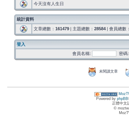
今天沒有人生日
統計資料
文章總數：
161479
| 主題總數：
28584
| 會員總數
登入
會員名稱:
密碼:
未閱讀文章
MozT
Powered by
phpBB
正體中文
© moztw
MozT