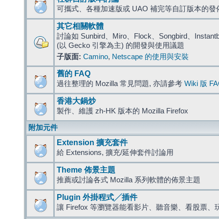
可攜式、各種加速版或 UAO 補完等自訂版本的發
其它相關軟體
討論如 Sunbird、Miro、Flock、Songbird、Instantbird
(以 Gecko 引擎為主) 的開發與使用議題
子版面:
Camino
,
Netscape 的使用與安裝
舊的 FAQ
過往整理的 Mozilla 常見問題, 亦請參考
Wiki 版 F
香港大鍋炒
製作、維護 zh-HK 版本的 Mozilla Firefox
附加元件
Extension 擴充套件
給 Extensions, 擴充/延伸套件討論用
Theme 佈景主題
推薦或討論各式 Mozilla 系列軟體的佈景主題
Plugin 外掛程式╱插件
讓 Firefox 等瀏覽器能看影片、聽音樂、看股