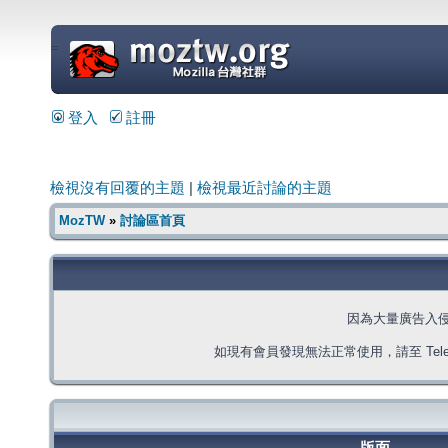
=
登入
註冊
檢視沒有回覆的主題
|
檢視最近討論的主題
MozTW
»
討論區首頁
因為大量廣告入
如現有會員發現無法正常使用，請至 Telegra