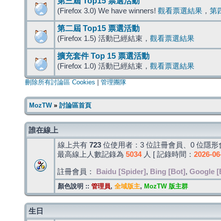
第三屆 Top15 票選活動
(Firefox 3.0) We have winners!
觀看票選結果
，
第
第二屆 Top15 票選活動
(Firefox 1.5) 活動已經結束，
觀看票選結果
擴充套件 Top 15 票選活動
(Firefox 1.0) 活動已經結束，
觀看票選結果
刪除所有討論區 Cookies
|
管理團隊
MozTW
»
討論區首頁
誰在線上
線上共有
723
位使用者：3 位註冊會員、0 位隱形會
最高線上人數記錄為
5034
人 [ 記錄時間：
2026-06
註冊會員：
Baidu [Spider]
,
Bing [Bot]
,
Google [
顏色說明 ::
管理員
,
全域版主
,
MozTW 版主群
生日