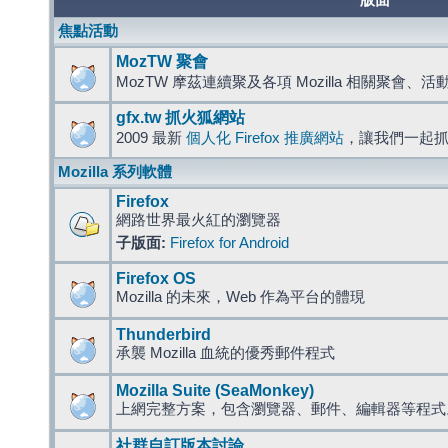
版面
焦點活動
MozTW 聚會
MozTW 摩茲連續聚及各項 Mozilla 相關聚會、
gfx.tw 抓火狐網站
2009 最新
個人化 Firefox 推廣網站
，讓我們一起
Mozilla 系列軟體
Firefox
網路世界最火紅的瀏覽器
子版面:
Firefox for Android
Firefox OS
Mozilla 的未來，Web 作為平台的體現
Thunderbird
承襲 Mozilla 血統的優秀郵件程式
Mozilla Suite (SeaMonkey)
上網完整方案，包含瀏覽器、郵件、編輯器等程
社群自訂版本討論