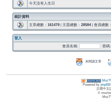
今天沒有人生日
統計資料
文章總數：
161479
| 主題總數：
28584
| 會員總數
登入
會員名稱:
密碼:
未閱讀文章
MozT
Powered by
phpBB
正體中文
© moztw
MozT