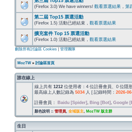
第三屆 Top15 票選活動
(Firefox 3.0) We have winners!
觀看票選結果
，
第
第二屆 Top15 票選活動
(Firefox 1.5) 活動已經結束，
觀看票選結果
擴充套件 Top 15 票選活動
(Firefox 1.0) 活動已經結束，
觀看票選結果
刪除所有討論區 Cookies
|
管理團隊
MozTW
»
討論區首頁
誰在線上
線上共有
1212
位使用者：4 位註冊會員、0 位隱形
最高線上人數記錄為
5034
人 [ 記錄時間：
2026-06
註冊會員：
Baidu [Spider]
,
Bing [Bot]
,
Google [
顏色說明 ::
管理員
,
全域版主
,
MozTW 版主群
生日