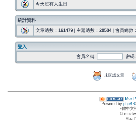
今天沒有人生日
統計資料
文章總數：
161479
| 主題總數：
28584
| 會員總數
登入
會員名稱:
密碼:
未閱讀文章
MozT
Powered by
phpBB
正體中文
© moztw
MozT