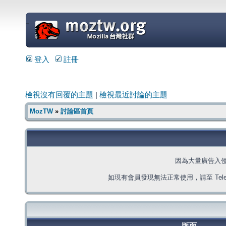
=
登入
註冊
檢視沒有回覆的主題
|
檢視最近討論的主題
MozTW
»
討論區首頁
因為大量廣告入
如現有會員發現無法正常使用，請至 Telegra