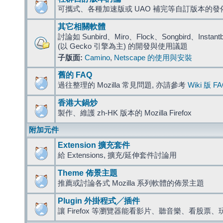
可攜式、各種加速版或 UAO 補完等自訂版本的發
其它相關軟體
討論如 Sunbird、Miro、Flock、Songbird、Instantbird
(以 Gecko 引擎為主) 的開發與使用議題
子版面:
Camino
,
Netscape 的使用與安裝
舊的 FAQ
過往整理的 Mozilla 常見問題, 亦請參考
Wiki 版 F
香港大鍋炒
製作、維護 zh-HK 版本的 Mozilla Firefox
附加元件
Extension 擴充套件
給 Extensions, 擴充/延伸套件討論用
Theme 佈景主題
推薦或討論各式 Mozilla 系列軟體的佈景主題
Plugin 外掛程式╱插件
讓 Firefox 等瀏覽器能看影片、聽音樂、看股