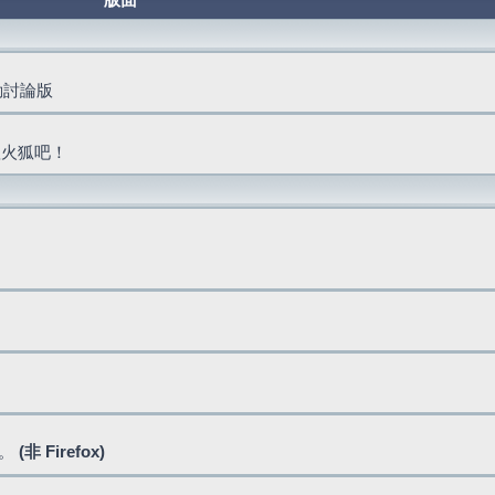
版面
活動討論版
抓火狐吧！
式。
(非 Firefox)