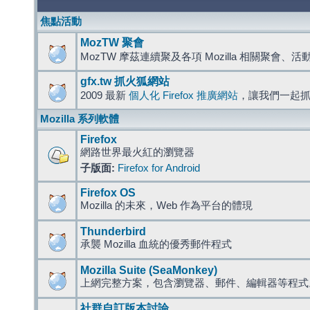
焦點活動
MozTW 聚會
MozTW 摩茲連續聚及各項 Mozilla 相關聚會、
gfx.tw 抓火狐網站
2009 最新
個人化 Firefox 推廣網站
，讓我們一起
Mozilla 系列軟體
Firefox
網路世界最火紅的瀏覽器
子版面:
Firefox for Android
Firefox OS
Mozilla 的未來，Web 作為平台的體現
Thunderbird
承襲 Mozilla 血統的優秀郵件程式
Mozilla Suite (SeaMonkey)
上網完整方案，包含瀏覽器、郵件、編輯器等程
社群自訂版本討論