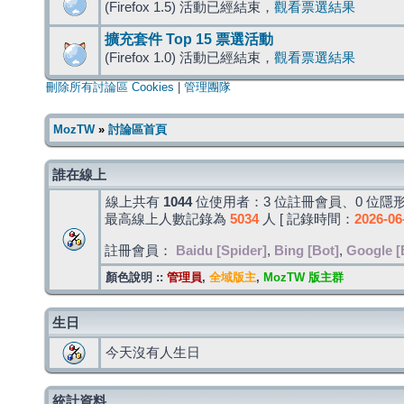
(Firefox 1.5) 活動已經結束，
觀看票選結果
擴充套件 Top 15 票選活動
(Firefox 1.0) 活動已經結束，
觀看票選結果
刪除所有討論區 Cookies
|
管理團隊
MozTW
»
討論區首頁
誰在線上
線上共有
1044
位使用者：3 位註冊會員、0 位隱形
最高線上人數記錄為
5034
人 [ 記錄時間：
2026-06
註冊會員：
Baidu [Spider]
,
Bing [Bot]
,
Google [
顏色說明 ::
管理員
,
全域版主
,
MozTW 版主群
生日
今天沒有人生日
統計資料