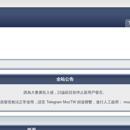
全站公告
因為大量廣告入侵，討論區目前停止新用戶發言。
發現無法正常使用，請至 Telegram MozTW 頻道聯繫，進行人工啟用： moztw.