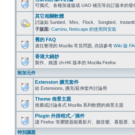
可攜式、各種加速版或 UAO 補完等自訂版本的發
其它相關軟體
討論如 Sunbird、Miro、Flock、Songbird、Instant
子版面:
Camino
,
Netscape 的使用與安裝
舊的 FAQ
過往整理的 Mozilla 常見問題, 亦請參考
Wiki 版 F
香港大鍋炒
製作、維護 zh-HK 版本的 Mozilla Firefox
附加元件
Extension 擴充套件
給 Extensions, 擴充/延伸套件討論用
Theme 佈景主題
推薦或討論各式 Mozilla 系列軟體的佈景主題
Plugin 外掛程式╱插件
讓 Firefox 等瀏覽器能看影片、聽音樂、看股
特別議題