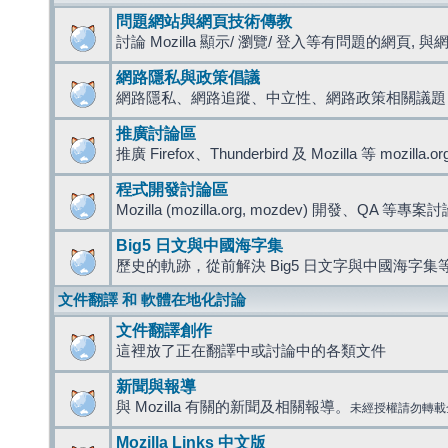
問題網站與網頁技術傳教
討論 Mozilla 顯示/ 瀏覽/ 登入等有問題的網頁, 與網路
網路隱私與政策倡議
網路隱私、網路追蹤、中立性、網路政策相關議題
推廣討論區
推廣 Firefox、Thunderbird 及 Mozilla 等 mozi
程式開發討論區
Mozilla (mozilla.org, mozdev) 開發、QA 等專案
Big5 日文與中國海字集
歷史的軌跡，從前解決 Big5 日文字與中國海字集等
文件翻譯 和 軟體在地化討論
文件翻譯創作
這裡放了正在翻譯中或討論中的各類文件
新聞與報導
與 Mozilla 有關的新聞及相關報導。
未經授權請勿轉載
Mozilla Links 中文版