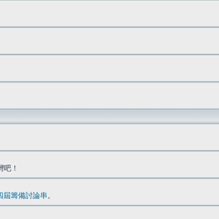
台灣吧！
四屆籌備討論串
。