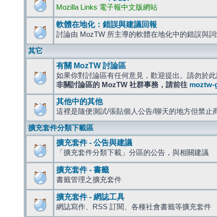
Mozilla Links 電子報中文版網站
軟體在地化：錯誤與建議回報
討論由 MozTW 所主導的軟體在地化中的錯誤與
其它
有關 MozTW 討論區
如果你對討論區有任何意見，歡迎提出。請勿於此
非關討論區的 MozTW 社群事務，請前往
moztw-
其他中的其他
這裡是隨便測試/張貼個人公告/聊天的地方但禁止
擴充套件分類下載區
擴充套件 - 公告與建議
「擴充套件分類下載」分區的公告，與相關建議
擴充套件 - 書籤
書籤管理之擴充套件
擴充套件 - 網誌工具
網誌寫作、RSS 訂閱、各種社會書籤等擴充套件