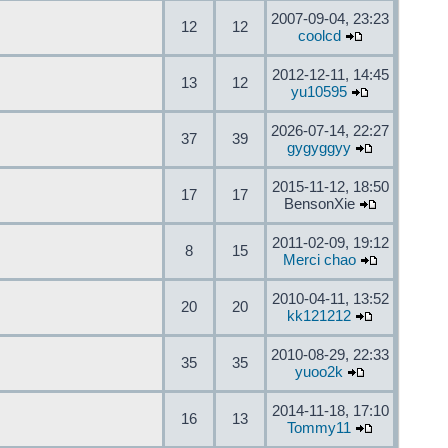
2007-09-04, 23:23
12
12
coolcd
2012-12-11, 14:45
13
12
yu10595
2026-07-14, 22:27
37
39
gygyggyy
2015-11-12, 18:50
17
17
BensonXie
2011-02-09, 19:12
8
15
Merci chao
2010-04-11, 13:52
20
20
kk121212
2010-08-29, 22:33
35
35
yuoo2k
2014-11-18, 17:10
16
13
Tommy11