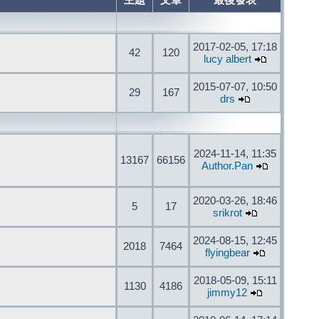
主題
文章
最後發表
2017-02-05, 17:18
42
120
lucy albert
2015-07-07, 10:50
29
167
drs
2024-11-14, 11:35
13167
66156
Author.Pan
2020-03-26, 18:46
5
17
srikrot
2024-08-15, 12:45
2018
7464
flyingbear
2018-05-09, 15:11
1130
4186
jimmy12