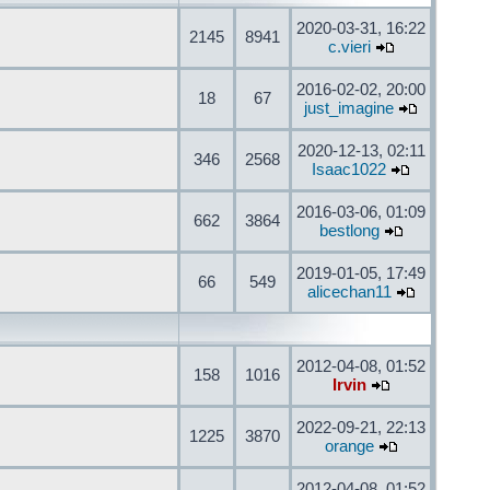
2020-03-31, 16:22
2145
8941
c.vieri
2016-02-02, 20:00
18
67
just_imagine
2020-12-13, 02:11
346
2568
Isaac1022
2016-03-06, 01:09
662
3864
bestlong
2019-01-05, 17:49
66
549
alicechan11
2012-04-08, 01:52
158
1016
Irvin
2022-09-21, 22:13
1225
3870
orange
2012-04-08, 01:52