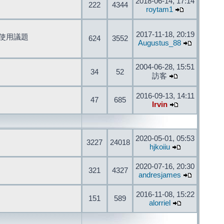
2018-06-14, 17:14
222
4344
roytam1
2017-11-18, 20:19
開發與使用議題
624
3552
Augustus_88
2004-06-28, 15:51
34
52
訪客
2016-09-13, 14:11
47
685
Irvin
2020-05-01, 05:53
3227
24018
hjkoiiu
2020-07-16, 20:30
321
4327
andresjames
2016-11-08, 15:22
151
589
alorriel