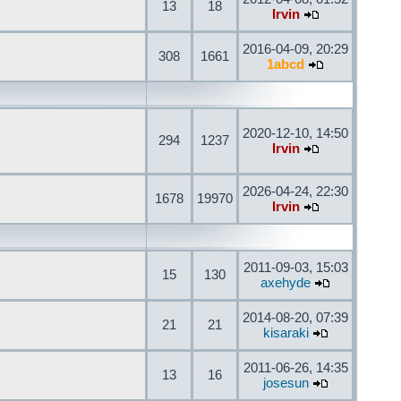
13
18
Irvin
2016-04-09, 20:29
308
1661
1abcd
2020-12-10, 14:50
294
1237
Irvin
2026-04-24, 22:30
1678
19970
Irvin
2011-09-03, 15:03
15
130
axehyde
2014-08-20, 07:39
21
21
kisaraki
2011-06-26, 14:35
13
16
josesun