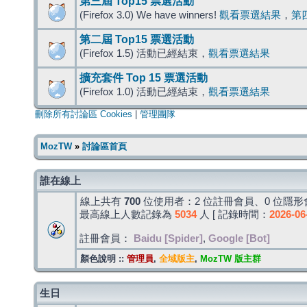
第三屆 Top15 票選活動
(Firefox 3.0) We have winners!
觀看票選結果
，
第
第二屆 Top15 票選活動
(Firefox 1.5) 活動已經結束，
觀看票選結果
擴充套件 Top 15 票選活動
(Firefox 1.0) 活動已經結束，
觀看票選結果
刪除所有討論區 Cookies
|
管理團隊
MozTW
»
討論區首頁
誰在線上
線上共有
700
位使用者：2 位註冊會員、0 位隱形會
最高線上人數記錄為
5034
人 [ 記錄時間：
2026-06
註冊會員：
Baidu [Spider]
,
Google [Bot]
顏色說明 ::
管理員
,
全域版主
,
MozTW 版主群
生日