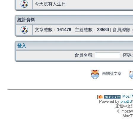
今天沒有人生日
統計資料
文章總數：
161479
| 主題總數：
28584
| 會員總數
登入
會員名稱:
密碼:
未閱讀文章
MozT
Powered by
phpBB
正體中文
© moztw
MozT