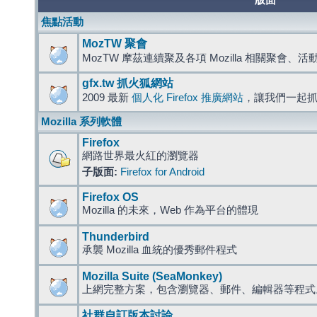
版面
焦點活動
MozTW 聚會
MozTW 摩茲連續聚及各項 Mozilla 相關聚會、
gfx.tw 抓火狐網站
2009 最新
個人化 Firefox 推廣網站
，讓我們一起
Mozilla 系列軟體
Firefox
網路世界最火紅的瀏覽器
子版面:
Firefox for Android
Firefox OS
Mozilla 的未來，Web 作為平台的體現
Thunderbird
承襲 Mozilla 血統的優秀郵件程式
Mozilla Suite (SeaMonkey)
上網完整方案，包含瀏覽器、郵件、編輯器等程
社群自訂版本討論