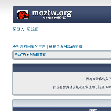
=
登入
註冊
檢視沒有回覆的主題
|
檢視最近討論的主題
MozTW
»
討論區首頁
因為大量廣告入
如現有會員發現無法正常使用，請至 Telegra