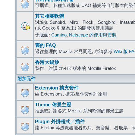
可攜式、各種加速版或 UAO 補完等自訂版本的發
其它相關軟體
討論如 Sunbird、Miro、Flock、Songbird、Instantbird
(以 Gecko 引擎為主) 的開發與使用議題
子版面:
Camino
,
Netscape 的使用與安裝
舊的 FAQ
過往整理的 Mozilla 常見問題, 亦請參考
Wiki 版 F
香港大鍋炒
製作、維護 zh-HK 版本的 Mozilla Firefox
附加元件
Extension 擴充套件
給 Extensions, 擴充/延伸套件討論用
Theme 佈景主題
推薦或討論各式 Mozilla 系列軟體的佈景主題
Plugin 外掛程式╱插件
讓 Firefox 等瀏覽器能看影片、聽音樂、看股