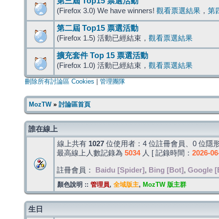
第三屆 Top15 票選活動
(Firefox 3.0) We have winners!
觀看票選結果
，
第
第二屆 Top15 票選活動
(Firefox 1.5) 活動已經結束，
觀看票選結果
擴充套件 Top 15 票選活動
(Firefox 1.0) 活動已經結束，
觀看票選結果
刪除所有討論區 Cookies
|
管理團隊
MozTW
»
討論區首頁
誰在線上
線上共有
1027
位使用者：4 位註冊會員、0 位隱形
最高線上人數記錄為
5034
人 [ 記錄時間：
2026-06
註冊會員：
Baidu [Spider]
,
Bing [Bot]
,
Google [
顏色說明 ::
管理員
,
全域版主
,
MozTW 版主群
生日