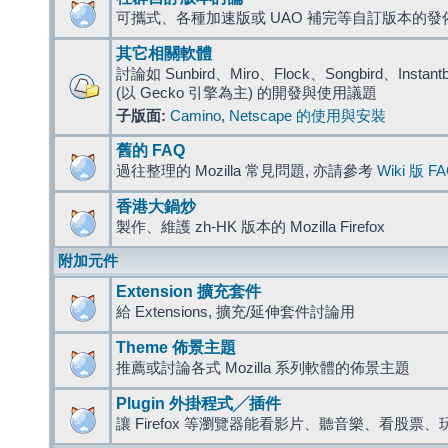
可攜式、各種加速版或 UAO 補完等自訂版本的發
其它相關軟體
討論如 Sunbird、Miro、Flock、Songbird、Instantbird
(以 Gecko 引擎為主) 的開發與使用議題
子版面:
Camino
,
Netscape 的使用與安裝
舊的 FAQ
過往整理的 Mozilla 常見問題, 亦請參考
Wiki 版 F
香港大鍋炒
製作、維護 zh-HK 版本的 Mozilla Firefox
附加元件
Extension 擴充套件
給 Extensions, 擴充/延伸套件討論用
Theme 佈景主題
推薦或討論各式 Mozilla 系列軟體的佈景主題
Plugin 外掛程式╱插件
讓 Firefox 等瀏覽器能看影片、聽音樂、看股