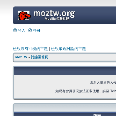
=
登入
註冊
檢視沒有回覆的主題
|
檢視最近討論的主題
MozTW
»
討論區首頁
因為大量廣告入
如現有會員發現無法正常使用，請至 Telegra