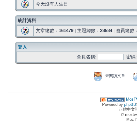
今天沒有人生日
統計資料
文章總數：
161479
| 主題總數：
28584
| 會員總數
登入
會員名稱:
密碼:
未閱讀文章
MozT
Powered by
phpBB
正體中文
© moztw
MozT