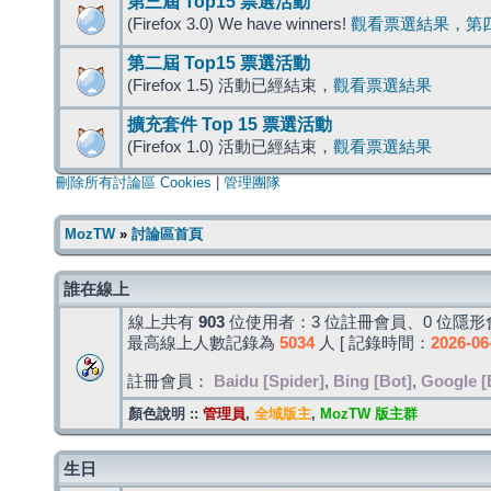
第三屆 Top15 票選活動
(Firefox 3.0) We have winners!
觀看票選結果
，
第
第二屆 Top15 票選活動
(Firefox 1.5) 活動已經結束，
觀看票選結果
擴充套件 Top 15 票選活動
(Firefox 1.0) 活動已經結束，
觀看票選結果
刪除所有討論區 Cookies
|
管理團隊
MozTW
»
討論區首頁
誰在線上
線上共有
903
位使用者：3 位註冊會員、0 位隱形會
最高線上人數記錄為
5034
人 [ 記錄時間：
2026-06
註冊會員：
Baidu [Spider]
,
Bing [Bot]
,
Google [
顏色說明 ::
管理員
,
全域版主
,
MozTW 版主群
生日