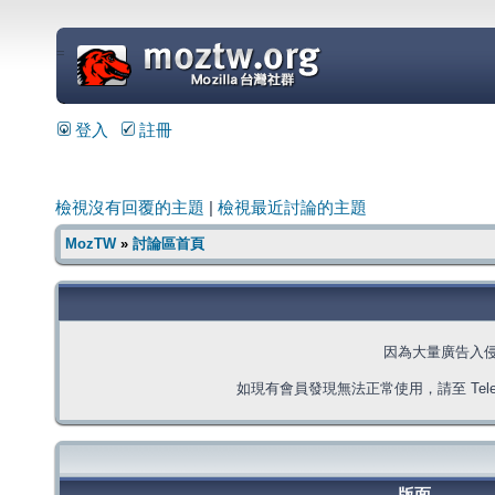
=
登入
註冊
檢視沒有回覆的主題
|
檢視最近討論的主題
MozTW
»
討論區首頁
因為大量廣告入
如現有會員發現無法正常使用，請至 Telegra