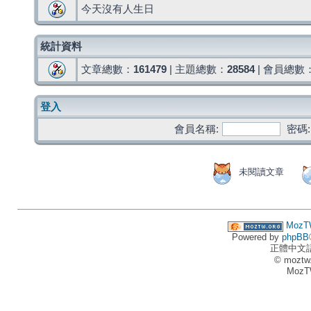
今天沒有人生日
統計資料
文章總數：
161479
| 主題總數：
28584
| 會員總數
登入
會員名稱:
密碼:
未閱讀文章
MozT
Powered by
phpBB
正體中文
© moztw
MozT