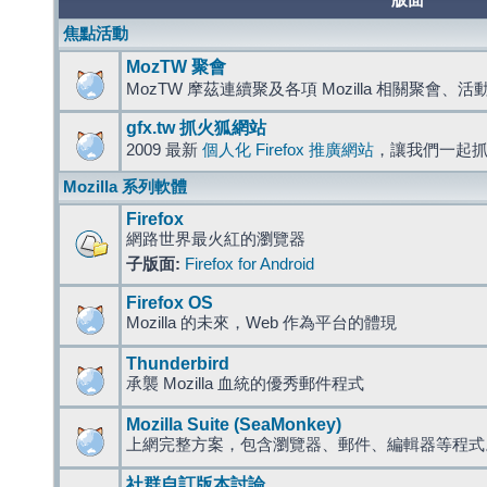
版面
焦點活動
MozTW 聚會
MozTW 摩茲連續聚及各項 Mozilla 相關聚會、
gfx.tw 抓火狐網站
2009 最新
個人化 Firefox 推廣網站
，讓我們一起
Mozilla 系列軟體
Firefox
網路世界最火紅的瀏覽器
子版面:
Firefox for Android
Firefox OS
Mozilla 的未來，Web 作為平台的體現
Thunderbird
承襲 Mozilla 血統的優秀郵件程式
Mozilla Suite (SeaMonkey)
上網完整方案，包含瀏覽器、郵件、編輯器等程
社群自訂版本討論