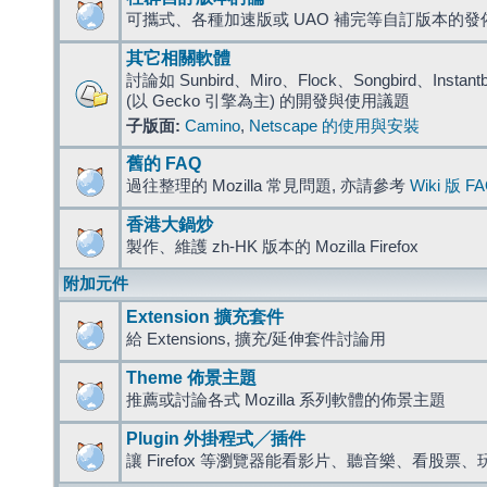
可攜式、各種加速版或 UAO 補完等自訂版本的發
其它相關軟體
討論如 Sunbird、Miro、Flock、Songbird、Instantbird
(以 Gecko 引擎為主) 的開發與使用議題
子版面:
Camino
,
Netscape 的使用與安裝
舊的 FAQ
過往整理的 Mozilla 常見問題, 亦請參考
Wiki 版 F
香港大鍋炒
製作、維護 zh-HK 版本的 Mozilla Firefox
附加元件
Extension 擴充套件
給 Extensions, 擴充/延伸套件討論用
Theme 佈景主題
推薦或討論各式 Mozilla 系列軟體的佈景主題
Plugin 外掛程式╱插件
讓 Firefox 等瀏覽器能看影片、聽音樂、看股