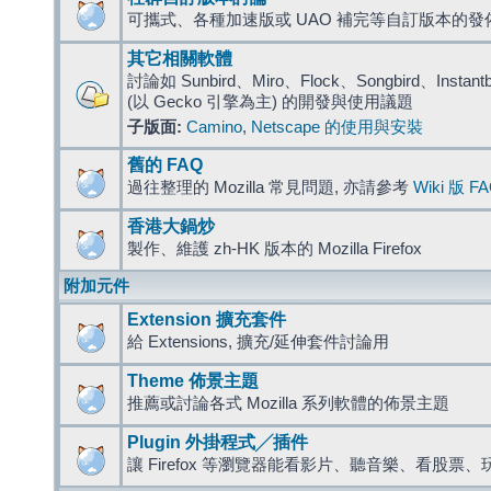
可攜式、各種加速版或 UAO 補完等自訂版本的發
其它相關軟體
討論如 Sunbird、Miro、Flock、Songbird、Instantbird
(以 Gecko 引擎為主) 的開發與使用議題
子版面:
Camino
,
Netscape 的使用與安裝
舊的 FAQ
過往整理的 Mozilla 常見問題, 亦請參考
Wiki 版 F
香港大鍋炒
製作、維護 zh-HK 版本的 Mozilla Firefox
附加元件
Extension 擴充套件
給 Extensions, 擴充/延伸套件討論用
Theme 佈景主題
推薦或討論各式 Mozilla 系列軟體的佈景主題
Plugin 外掛程式╱插件
讓 Firefox 等瀏覽器能看影片、聽音樂、看股