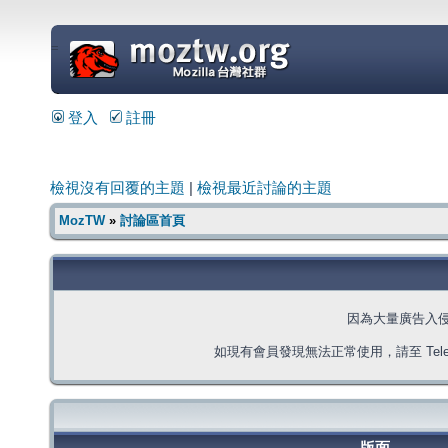
=
登入
註冊
檢視沒有回覆的主題
|
檢視最近討論的主題
MozTW
»
討論區首頁
因為大量廣告入
如現有會員發現無法正常使用，請至 Telegra