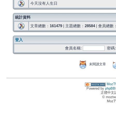
今天沒有人生日
統計資料
文章總數：
161479
| 主題總數：
28584
| 會員總數
登入
會員名稱:
密碼:
未閱讀文章
MozT
Powered by
phpBB
正體中文
© moztw
MozT