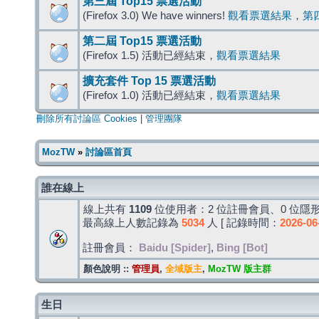
第三屆 Top15 票選活動
(Firefox 3.0) We have winners!
觀看票選結果
，
第
第二屆 Top15 票選活動
(Firefox 1.5) 活動已經結束，
觀看票選結果
擴充套件 Top 15 票選活動
(Firefox 1.0) 活動已經結束，
觀看票選結果
刪除所有討論區 Cookies
|
管理團隊
MozTW
»
討論區首頁
誰在線上
線上共有
1109
位使用者：2 位註冊會員、0 位隱形
最高線上人數記錄為
5034
人 [ 記錄時間：
2026-06
註冊會員：
Baidu [Spider]
,
Bing [Bot]
顏色說明 ::
管理員
,
全域版主
,
MozTW 版主群
生日