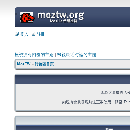
=
登入
註冊
檢視沒有回覆的主題
|
檢視最近討論的主題
MozTW
»
討論區首頁
因為大量廣告入
如現有會員發現無法正常使用，請至 Telegra