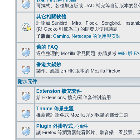
可攜式、各種加速版或 UAO 補完等自訂版本的發
其它相關軟體
討論如 Sunbird、Miro、Flock、Songbird、Instantbird
(以 Gecko 引擎為主) 的開發與使用議題
子版面:
Camino
,
Netscape 的使用與安裝
舊的 FAQ
過往整理的 Mozilla 常見問題, 亦請參考
Wiki 版 F
香港大鍋炒
製作、維護 zh-HK 版本的 Mozilla Firefox
附加元件
Extension 擴充套件
給 Extensions, 擴充/延伸套件討論用
Theme 佈景主題
推薦或討論各式 Mozilla 系列軟體的佈景主題
Plugin 外掛程式╱插件
讓 Firefox 等瀏覽器能看影片、聽音樂、看股