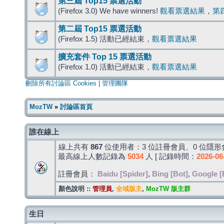
第三屆 Top15 票選活動
(Firefox 3.0) We have winners!
觀看票選結果
，
第
第二屆 Top15 票選活動
(Firefox 1.5) 活動已經結束，
觀看票選結果
擴充套件 Top 15 票選活動
(Firefox 1.0) 活動已經結束，
觀看票選結果
刪除所有討論區 Cookies
|
管理團隊
MozTW
»
討論區首頁
誰在線上
線上共有
867
位使用者：3 位註冊會員、0 位隱形會
最高線上人數記錄為
5034
人 [ 記錄時間：
2026-06
註冊會員：
Baidu [Spider]
,
Bing [Bot]
,
Google [
顏色說明 ::
管理員
,
全域版主
,
MozTW 版主群
生日