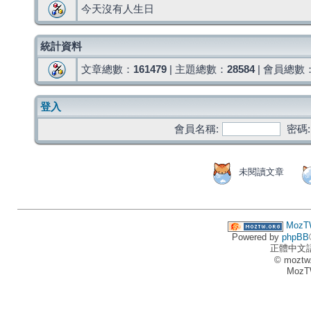
今天沒有人生日
統計資料
文章總數：
161479
| 主題總數：
28584
| 會員總數
登入
會員名稱:
密碼:
未閱讀文章
MozT
Powered by
phpBB
正體中文
© moztw
MozT