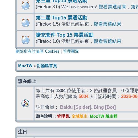
第三屆 Top15 票選活動
(Firefox 3.0) We have winners!
觀看票選結果
，
第
第二屆 Top15 票選活動
(Firefox 1.5) 活動已經結束，
觀看票選結果
擴充套件 Top 15 票選活動
(Firefox 1.0) 活動已經結束，
觀看票選結果
刪除所有討論區 Cookies
|
管理團隊
MozTW
»
討論區首頁
誰在線上
線上共有
1304
位使用者：2 位註冊會員、0 位隱形
最高線上人數記錄為
5034
人 [ 記錄時間：
2026-06
註冊會員：
Baidu [Spider]
,
Bing [Bot]
顏色說明 ::
管理員
,
全域版主
,
MozTW 版主群
生日