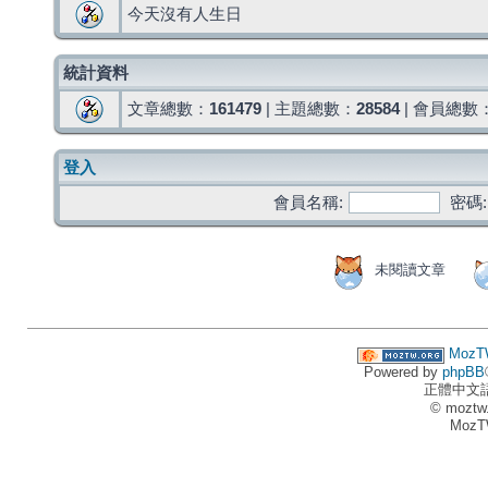
今天沒有人生日
統計資料
文章總數：
161479
| 主題總數：
28584
| 會員總數
登入
會員名稱:
密碼:
未閱讀文章
MozT
Powered by
phpBB
正體中文
© moztw
MozT