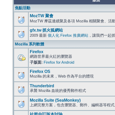
版面
焦點活動
MozTW 聚會
MozTW 摩茲連續聚及各項 Mozilla 相關聚會、
gfx.tw 抓火狐網站
2009 最新
個人化 Firefox 推廣網站
，讓我們一起
Mozilla 系列軟體
Firefox
網路世界最火紅的瀏覽器
子版面:
Firefox for Android
Firefox OS
Mozilla 的未來，Web 作為平台的體現
Thunderbird
承襲 Mozilla 血統的優秀郵件程式
Mozilla Suite (SeaMonkey)
上網完整方案，包含瀏覽器、郵件、編輯器等程
社群自訂版本討論