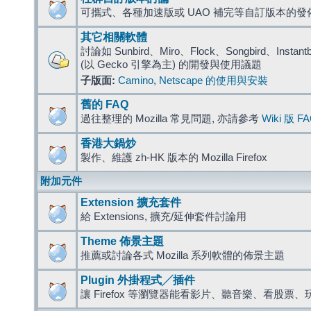
可攜式、各種加速版或 UAO 補完等自訂版本的發
其它相關軟體
討論如 Sunbird、Miro、Flock、Songbird、Instantbird
(以 Gecko 引擎為主) 的開發與使用議題
子版面:
Camino
,
Netscape 的使用與安裝
舊的 FAQ
過往整理的 Mozilla 常見問題, 亦請參考
Wiki 版 F
香港大鍋炒
製作、維護 zh-HK 版本的 Mozilla Firefox
附加元件
Extension 擴充套件
給 Extensions, 擴充/延伸套件討論用
Theme 佈景主題
推薦或討論各式 Mozilla 系列軟體的佈景主題
Plugin 外掛程式╱插件
讓 Firefox 等瀏覽器能看影片、聽音樂、看股