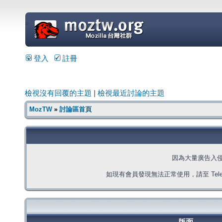
=
登入
註冊
檢視沒有回覆的主題
|
檢視最近討論的主題
MozTW
»
討論區首頁
因為大量廣告入
如現有會員發現無法正常使用，請至 Telegra