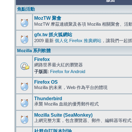
版面
焦點活動
MozTW 聚會
MozTW 摩茲連續聚及各項 Mozilla 相關聚會、
gfx.tw 抓火狐網站
2009 最新
個人化 Firefox 推廣網站
，讓我們一起
Mozilla 系列軟體
Firefox
網路世界最火紅的瀏覽器
子版面:
Firefox for Android
Firefox OS
Mozilla 的未來，Web 作為平台的體現
Thunderbird
承襲 Mozilla 血統的優秀郵件程式
Mozilla Suite (SeaMonkey)
上網完整方案，包含瀏覽器、郵件、編輯器等程
社群自訂版本討論