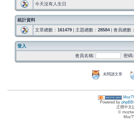
今天沒有人生日
統計資料
文章總數：
161479
| 主題總數：
28584
| 會員總數
登入
會員名稱:
密碼:
未閱讀文章
MozT
Powered by
phpBB
正體中文
© moztw
MozT