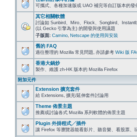
可攜式、各種加速版或 UAO 補完等自訂版本的發
其它相關軟體
討論如 Sunbird、Miro、Flock、Songbird、Instantbird
(以 Gecko 引擎為主) 的開發與使用議題
子版面:
Camino
,
Netscape 的使用與安裝
舊的 FAQ
過往整理的 Mozilla 常見問題, 亦請參考
Wiki 版 F
香港大鍋炒
製作、維護 zh-HK 版本的 Mozilla Firefox
附加元件
Extension 擴充套件
給 Extensions, 擴充/延伸套件討論用
Theme 佈景主題
推薦或討論各式 Mozilla 系列軟體的佈景主題
Plugin 外掛程式╱插件
讓 Firefox 等瀏覽器能看影片、聽音樂、看股