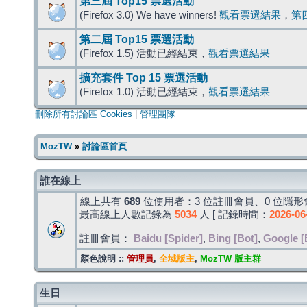
第三屆 Top15 票選活動
(Firefox 3.0) We have winners!
觀看票選結果
，
第
第二屆 Top15 票選活動
(Firefox 1.5) 活動已經結束，
觀看票選結果
擴充套件 Top 15 票選活動
(Firefox 1.0) 活動已經結束，
觀看票選結果
刪除所有討論區 Cookies
|
管理團隊
MozTW
»
討論區首頁
誰在線上
線上共有
689
位使用者：3 位註冊會員、0 位隱形會
最高線上人數記錄為
5034
人 [ 記錄時間：
2026-06
註冊會員：
Baidu [Spider]
,
Bing [Bot]
,
Google [
顏色說明 ::
管理員
,
全域版主
,
MozTW 版主群
生日