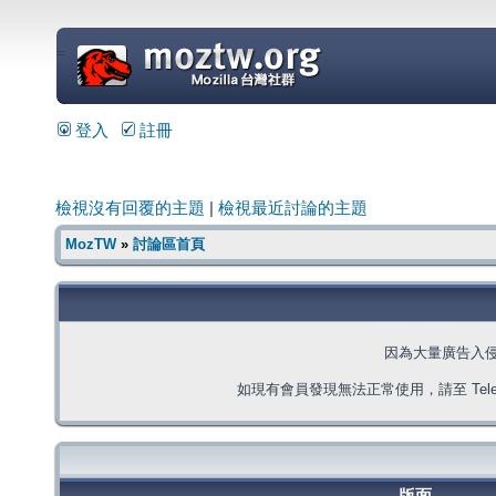
=
登入
註冊
檢視沒有回覆的主題
|
檢視最近討論的主題
MozTW
»
討論區首頁
因為大量廣告入
如現有會員發現無法正常使用，請至 Telegra