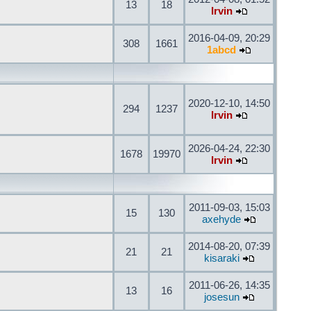
13
18
Irvin
2016-04-09, 20:29
308
1661
1abcd
2020-12-10, 14:50
294
1237
Irvin
2026-04-24, 22:30
1678
19970
Irvin
2011-09-03, 15:03
15
130
axehyde
2014-08-20, 07:39
21
21
kisaraki
2011-06-26, 14:35
13
16
josesun