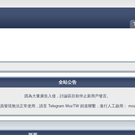
全站公告
因為大量廣告入侵，討論區目前停止新用戶發言。
發現無法正常使用，請至 Telegram MozTW 頻道聯繫，進行人工啟用： moztw.