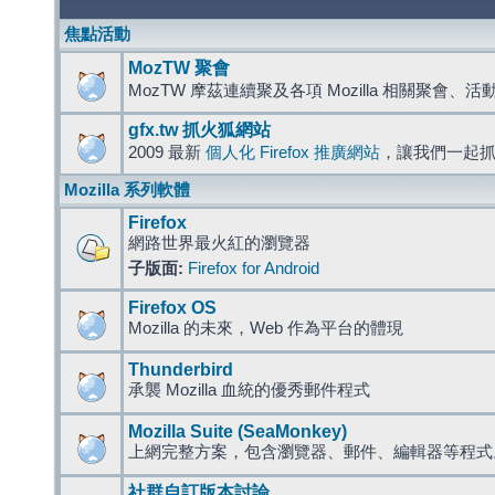
焦點活動
MozTW 聚會
MozTW 摩茲連續聚及各項 Mozilla 相關聚會、
gfx.tw 抓火狐網站
2009 最新
個人化 Firefox 推廣網站
，讓我們一起
Mozilla 系列軟體
Firefox
網路世界最火紅的瀏覽器
子版面:
Firefox for Android
Firefox OS
Mozilla 的未來，Web 作為平台的體現
Thunderbird
承襲 Mozilla 血統的優秀郵件程式
Mozilla Suite (SeaMonkey)
上網完整方案，包含瀏覽器、郵件、編輯器等程
社群自訂版本討論