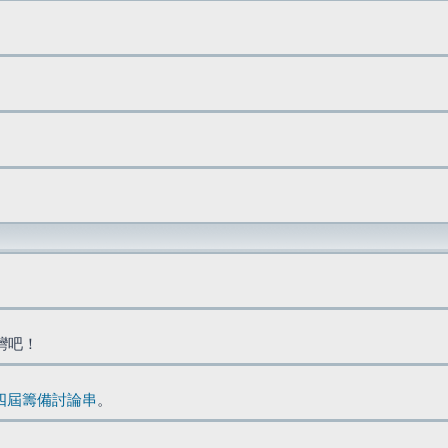
台灣吧！
四屆籌備討論串
。