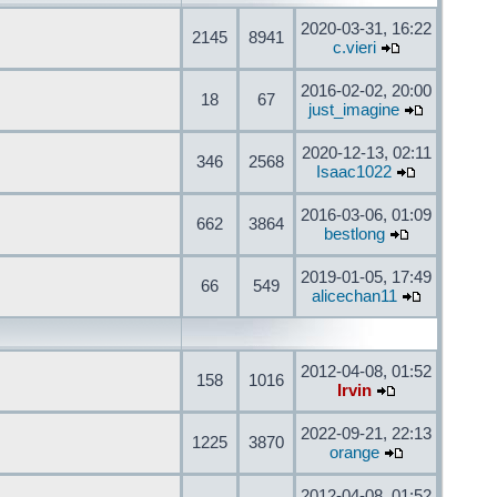
2020-03-31, 16:22
2145
8941
c.vieri
2016-02-02, 20:00
18
67
just_imagine
2020-12-13, 02:11
346
2568
Isaac1022
2016-03-06, 01:09
662
3864
bestlong
2019-01-05, 17:49
66
549
alicechan11
2012-04-08, 01:52
158
1016
Irvin
2022-09-21, 22:13
1225
3870
orange
2012-04-08, 01:52