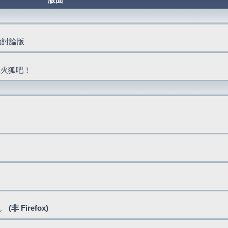
版面
活動討論版
抓火狐吧！
式。
(非 Firefox)