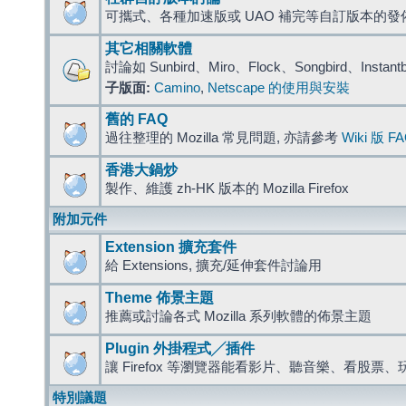
可攜式、各種加速版或 UAO 補完等自訂版本的發
其它相關軟體
討論如 Sunbird、Miro、Flock、Songbird、Instant
子版面:
Camino
,
Netscape 的使用與安裝
舊的 FAQ
過往整理的 Mozilla 常見問題, 亦請參考
Wiki 版 F
香港大鍋炒
製作、維護 zh-HK 版本的 Mozilla Firefox
附加元件
Extension 擴充套件
給 Extensions, 擴充/延伸套件討論用
Theme 佈景主題
推薦或討論各式 Mozilla 系列軟體的佈景主題
Plugin 外掛程式╱插件
讓 Firefox 等瀏覽器能看影片、聽音樂、看股
特別議題