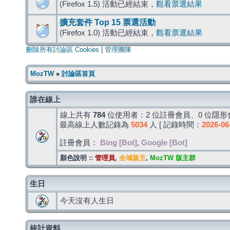
(Firefox 1.5) 活動已經結束，
觀看票選結果
擴充套件 Top 15 票選活動
(Firefox 1.0) 活動已經結束，
觀看票選結果
刪除所有討論區 Cookies
|
管理團隊
MozTW
»
討論區首頁
誰在線上
線上共有
784
位使用者：2 位註冊會員、0 位隱形會
最高線上人數記錄為
5034
人 [ 記錄時間：
2026-06
註冊會員：
Bing [Bot]
,
Google [Bot]
顏色說明 ::
管理員
,
全域版主
,
MozTW 版主群
生日
今天沒有人生日
統計資料