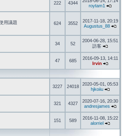
2018-06-14, 17:14
222
4344
roytam1
2017-11-18, 20:19
開發與使用議題
624
3552
Augustus_88
2004-06-28, 15:51
34
52
訪客
2016-09-13, 14:11
47
685
Irvin
2020-05-01, 05:53
3227
24018
hjkoiiu
2020-07-16, 20:30
321
4327
andresjames
2016-11-08, 15:22
151
589
alorriel