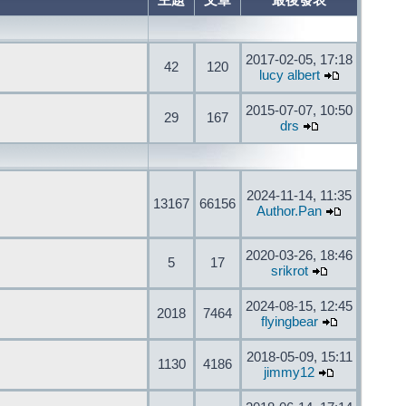
主題
文章
最後發表
2017-02-05, 17:18
42
120
lucy albert
2015-07-07, 10:50
29
167
drs
2024-11-14, 11:35
13167
66156
Author.Pan
2020-03-26, 18:46
5
17
srikrot
2024-08-15, 12:45
2018
7464
flyingbear
2018-05-09, 15:11
1130
4186
jimmy12