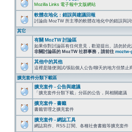
Mozilla Links 電子報中文版網站
軟體在地化：錯誤與建議回報
討論由 MozTW 所主導的軟體在地化中的錯誤與
其它
有關 MozTW 討論區
如果你對討論區有任何意見，歡迎提出。請勿於此
非關討論區的 MozTW 社群事務，請前往
moztw-
其他中的其他
這裡是隨便測試/張貼個人公告/聊天的地方但禁止
擴充套件分類下載區
擴充套件 - 公告與建議
「擴充套件分類下載」分區的公告，與相關建議
擴充套件 - 書籤
書籤管理之擴充套件
擴充套件 - 網誌工具
網誌寫作、RSS 訂閱、各種社會書籤等擴充套件