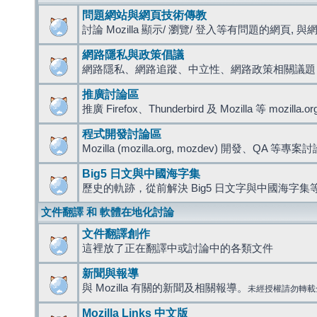
問題網站與網頁技術傳教
討論 Mozilla 顯示/ 瀏覽/ 登入等有問題的網頁, 與網路
網路隱私與政策倡議
網路隱私、網路追蹤、中立性、網路政策相關議題
推廣討論區
推廣 Firefox、Thunderbird 及 Mozilla 等 mozi
程式開發討論區
Mozilla (mozilla.org, mozdev) 開發、QA 等專案
Big5 日文與中國海字集
歷史的軌跡，從前解決 Big5 日文字與中國海字集等
文件翻譯 和 軟體在地化討論
文件翻譯創作
這裡放了正在翻譯中或討論中的各類文件
新聞與報導
與 Mozilla 有關的新聞及相關報導。
未經授權請勿轉載
Mozilla Links 中文版