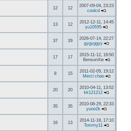
2007-09-04, 23:23
12
12
coolcd
2012-12-11, 14:45
13
12
yu10595
2026-07-14, 22:27
37
39
gygyggyy
2015-11-12, 18:50
17
17
BensonXie
2011-02-09, 19:12
8
15
Merci chao
2010-04-11, 13:52
20
20
kk121212
2010-08-29, 22:33
35
35
yuoo2k
2014-11-18, 17:10
16
13
Tommy11