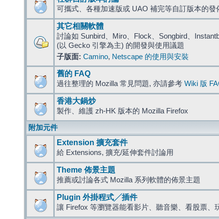
可攜式、各種加速版或 UAO 補完等自訂版本的發
其它相關軟體
討論如 Sunbird、Miro、Flock、Songbird、Instantbird
(以 Gecko 引擎為主) 的開發與使用議題
子版面:
Camino
,
Netscape 的使用與安裝
舊的 FAQ
過往整理的 Mozilla 常見問題, 亦請參考
Wiki 版 F
香港大鍋炒
製作、維護 zh-HK 版本的 Mozilla Firefox
附加元件
Extension 擴充套件
給 Extensions, 擴充/延伸套件討論用
Theme 佈景主題
推薦或討論各式 Mozilla 系列軟體的佈景主題
Plugin 外掛程式╱插件
讓 Firefox 等瀏覽器能看影片、聽音樂、看股