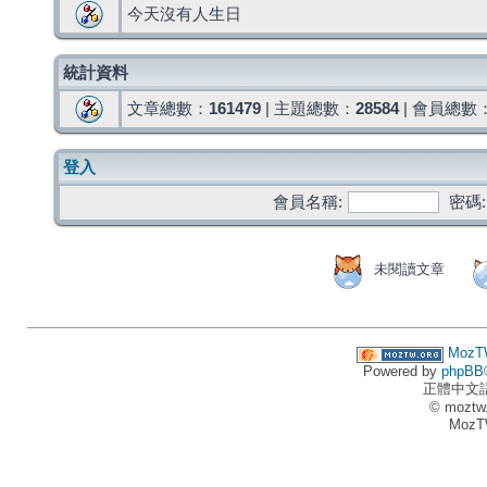
今天沒有人生日
統計資料
文章總數：
161479
| 主題總數：
28584
| 會員總數
登入
會員名稱:
密碼:
未閱讀文章
MozT
Powered by
phpBB
正體中文
© moztw
MozT