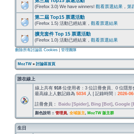
第三屆 Top15 票選活動
(Firefox 3.0) We have winners!
觀看票選結果
，
第
第二屆 Top15 票選活動
(Firefox 1.5) 活動已經結束，
觀看票選結果
擴充套件 Top 15 票選活動
(Firefox 1.0) 活動已經結束，
觀看票選結果
刪除所有討論區 Cookies
|
管理團隊
MozTW
»
討論區首頁
誰在線上
線上共有
918
位使用者：3 位註冊會員、0 位隱形會
最高線上人數記錄為
5034
人 [ 記錄時間：
2026-06
註冊會員：
Baidu [Spider]
,
Bing [Bot]
,
Google [
顏色說明 ::
管理員
,
全域版主
,
MozTW 版主群
生日