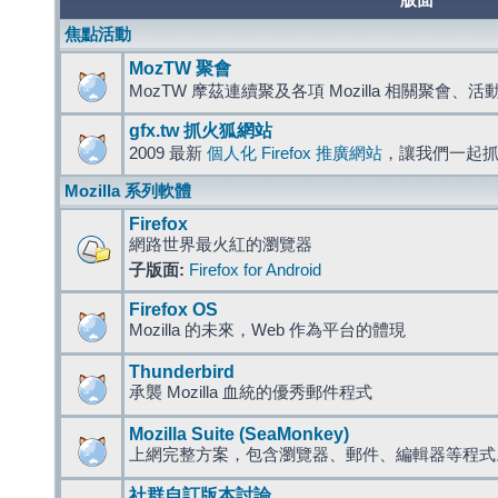
版面
焦點活動
MozTW 聚會
MozTW 摩茲連續聚及各項 Mozilla 相關聚會、
gfx.tw 抓火狐網站
2009 最新
個人化 Firefox 推廣網站
，讓我們一起
Mozilla 系列軟體
Firefox
網路世界最火紅的瀏覽器
子版面:
Firefox for Android
Firefox OS
Mozilla 的未來，Web 作為平台的體現
Thunderbird
承襲 Mozilla 血統的優秀郵件程式
Mozilla Suite (SeaMonkey)
上網完整方案，包含瀏覽器、郵件、編輯器等程
社群自訂版本討論