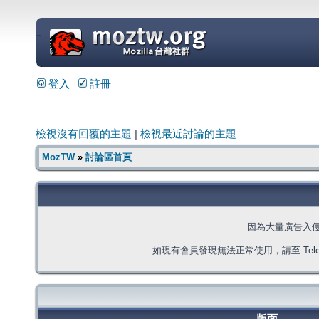
=
登入
註冊
檢視沒有回覆的主題
|
檢視最近討論的主題
MozTW
»
討論區首頁
因為大量廣告入
如現有會員發現無法正常使用，請至 Telegra