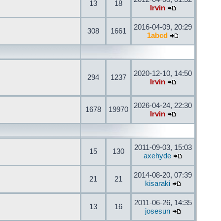
13
18
Irvin
2016-04-09, 20:29
308
1661
1abcd
2020-12-10, 14:50
294
1237
Irvin
2026-04-24, 22:30
1678
19970
Irvin
2011-09-03, 15:03
15
130
axehyde
2014-08-20, 07:39
21
21
kisaraki
2011-06-26, 14:35
13
16
josesun