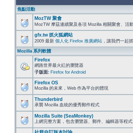
焦點活動
MozTW 聚會
MozTW 摩茲連續聚及各項 Mozilla 相關聚會、
gfx.tw 抓火狐網站
2009 最新
個人化 Firefox 推廣網站
，讓我們一起
Mozilla 系列軟體
Firefox
網路世界最火紅的瀏覽器
子版面:
Firefox for Android
Firefox OS
Mozilla 的未來，Web 作為平台的體現
Thunderbird
承襲 Mozilla 血統的優秀郵件程式
Mozilla Suite (SeaMonkey)
上網完整方案，包含瀏覽器、郵件、編輯器等程
社群自訂版本討論