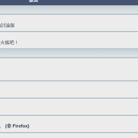
版面
活動討論版
抓火狐吧！
式。
(非 Firefox)