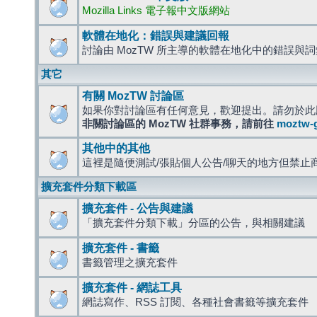
Mozilla Links 電子報中文版網站
軟體在地化：錯誤與建議回報
討論由 MozTW 所主導的軟體在地化中的錯誤與
其它
有關 MozTW 討論區
如果你對討論區有任何意見，歡迎提出。請勿於此
非關討論區的 MozTW 社群事務，請前往
moztw-
其他中的其他
這裡是隨便測試/張貼個人公告/聊天的地方但禁止
擴充套件分類下載區
擴充套件 - 公告與建議
「擴充套件分類下載」分區的公告，與相關建議
擴充套件 - 書籤
書籤管理之擴充套件
擴充套件 - 網誌工具
網誌寫作、RSS 訂閱、各種社會書籤等擴充套件