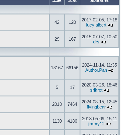
主題
文章
最後發表
2017-02-05, 17:18
42
120
lucy albert
2015-07-07, 10:50
29
167
drs
2024-11-14, 11:35
13167
66156
Author.Pan
2020-03-26, 18:46
5
17
srikrot
2024-08-15, 12:45
2018
7464
flyingbear
2018-05-09, 15:11
1130
4186
jimmy12