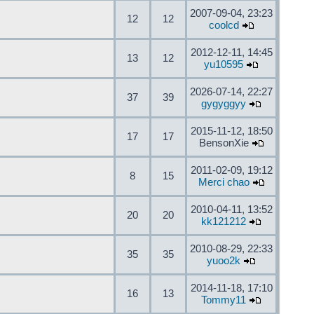
2007-09-04, 23:23
12
12
coolcd
2012-12-11, 14:45
13
12
yu10595
2026-07-14, 22:27
37
39
gygyggyy
2015-11-12, 18:50
17
17
BensonXie
2011-02-09, 19:12
8
15
Merci chao
2010-04-11, 13:52
20
20
kk121212
2010-08-29, 22:33
35
35
yuoo2k
2014-11-18, 17:10
16
13
Tommy11