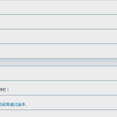
台灣吧！
四屆籌備討論串
。