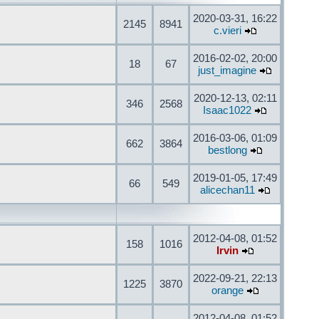
2020-03-31, 16:22
2145
8941
c.vieri
2016-02-02, 20:00
18
67
just_imagine
2020-12-13, 02:11
346
2568
Isaac1022
2016-03-06, 01:09
662
3864
bestlong
2019-01-05, 17:49
66
549
alicechan11
2012-04-08, 01:52
158
1016
Irvin
2022-09-21, 22:13
1225
3870
orange
2012-04-08, 01:52