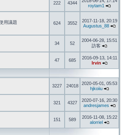
2018-06-14, 17:14
222
4344
roytam1
2017-11-18, 20:19
開發與使用議題
624
3552
Augustus_88
2004-06-28, 15:51
34
52
訪客
2016-09-13, 14:11
47
685
Irvin
2020-05-01, 05:53
3227
24018
hjkoiiu
2020-07-16, 20:30
321
4327
andresjames
2016-11-08, 15:22
151
589
alorriel