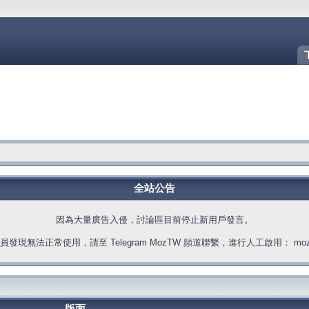
全站公告
因為大量廣告入侵，討論區目前停止新用戶發言。
發現無法正常使用，請至 Telegram MozTW 頻道聯繫，進行人工啟用： moztw.