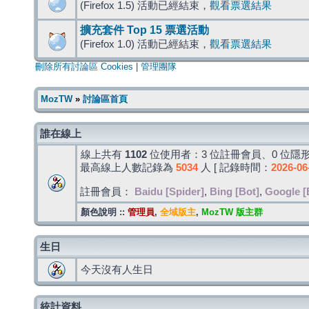
(Firefox 1.5) 活動已經結束，
觀看票選結果
擴充套件 Top 15 票選活動
(Firefox 1.0) 活動已經結束，
觀看票選結果
刪除所有討論區 Cookies
|
管理團隊
MozTW
»
討論區首頁
誰在線上
線上共有
1102
位使用者：3 位註冊會員、0 位隱形
最高線上人數記錄為
5034
人 [ 記錄時間：
2026-06
註冊會員：
Baidu [Spider]
,
Bing [Bot]
,
Google [
顏色說明 ::
管理員
,
全域版主
,
MozTW 版主群
生日
今天沒有人生日
統計資料