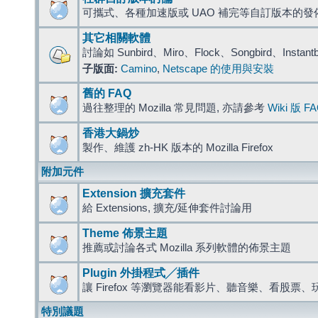
可攜式、各種加速版或 UAO 補完等自訂版本的發
其它相關軟體
討論如 Sunbird、Miro、Flock、Songbird、Instant
子版面:
Camino
,
Netscape 的使用與安裝
舊的 FAQ
過往整理的 Mozilla 常見問題, 亦請參考
Wiki 版 F
香港大鍋炒
製作、維護 zh-HK 版本的 Mozilla Firefox
附加元件
Extension 擴充套件
給 Extensions, 擴充/延伸套件討論用
Theme 佈景主題
推薦或討論各式 Mozilla 系列軟體的佈景主題
Plugin 外掛程式╱插件
讓 Firefox 等瀏覽器能看影片、聽音樂、看股
特別議題