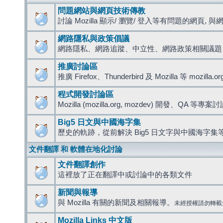
問題網站與網頁技術傳教
討論 Mozilla 顯示/ 瀏覽/ 登入等有問題的網頁, 與網路
網路隱私與政策倡議
網路隱私、網路追蹤、中立性、網路政策相關議題
推廣討論區
推廣 Firefox、Thunderbird 及 Mozilla 等 mozi
程式開發討論區
Mozilla (mozilla.org, mozdev) 開發、QA 等專案
Big5 日文與中國海字集
歷史的軌跡，從前解決 Big5 日文字與中國海字集等
文件翻譯 和 軟體在地化討論
文件翻譯創作
這裡放了正在翻譯中或討論中的各類文件
新聞與報導
與 Mozilla 有關的新聞及相關報導。
未經授權請勿轉載
Mozilla Links 中文版