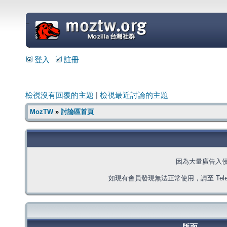
=
登入
註冊
檢視沒有回覆的主題
|
檢視最近討論的主題
MozTW
»
討論區首頁
因為大量廣告入
如現有會員發現無法正常使用，請至 Telegra