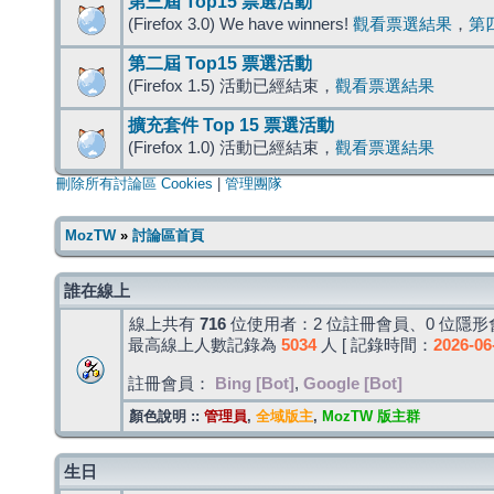
第三屆 Top15 票選活動
(Firefox 3.0) We have winners!
觀看票選結果
，
第
第二屆 Top15 票選活動
(Firefox 1.5) 活動已經結束，
觀看票選結果
擴充套件 Top 15 票選活動
(Firefox 1.0) 活動已經結束，
觀看票選結果
刪除所有討論區 Cookies
|
管理團隊
MozTW
»
討論區首頁
誰在線上
線上共有
716
位使用者：2 位註冊會員、0 位隱形會
最高線上人數記錄為
5034
人 [ 記錄時間：
2026-06
註冊會員：
Bing [Bot]
,
Google [Bot]
顏色說明 ::
管理員
,
全域版主
,
MozTW 版主群
生日