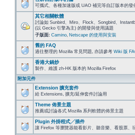
可攜式、各種加速版或 UAO 補完等自訂版本的發
其它相關軟體
討論如 Sunbird、Miro、Flock、Songbird、Instantbird
(以 Gecko 引擎為主) 的開發與使用議題
子版面:
Camino
,
Netscape 的使用與安裝
舊的 FAQ
過往整理的 Mozilla 常見問題, 亦請參考
Wiki 版 F
香港大鍋炒
製作、維護 zh-HK 版本的 Mozilla Firefox
附加元件
Extension 擴充套件
給 Extensions, 擴充/延伸套件討論用
Theme 佈景主題
推薦或討論各式 Mozilla 系列軟體的佈景主題
Plugin 外掛程式╱插件
讓 Firefox 等瀏覽器能看影片、聽音樂、看股