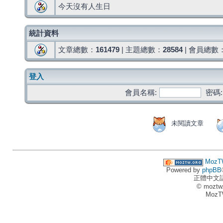
今天沒有人生日
統計資料
文章總數：
161479
| 主題總數：
28584
| 會員總數
登入
會員名稱:
密碼:
未閱讀文章
MozT
Powered by
phpBB
正體中文
© moztw
MozT