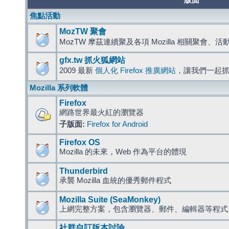
版面
焦點活動
MozTW 聚會
MozTW 摩茲連續聚及各項 Mozilla 相關聚會、
gfx.tw 抓火狐網站
2009 最新
個人化 Firefox 推廣網站
，讓我們一起
Mozilla 系列軟體
Firefox
網路世界最火紅的瀏覽器
子版面:
Firefox for Android
Firefox OS
Mozilla 的未來，Web 作為平台的體現
Thunderbird
承襲 Mozilla 血統的優秀郵件程式
Mozilla Suite (SeaMonkey)
上網完整方案，包含瀏覽器、郵件、編輯器等程
社群自訂版本討論