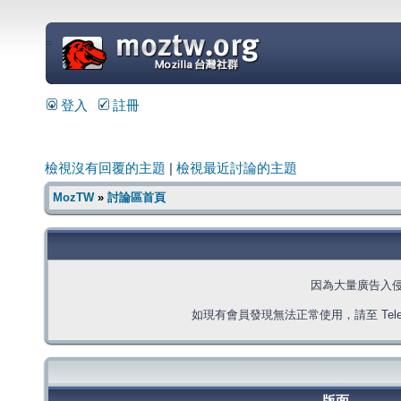
=
登入
註冊
檢視沒有回覆的主題
|
檢視最近討論的主題
MozTW
»
討論區首頁
因為大量廣告入
如現有會員發現無法正常使用，請至 Telegra