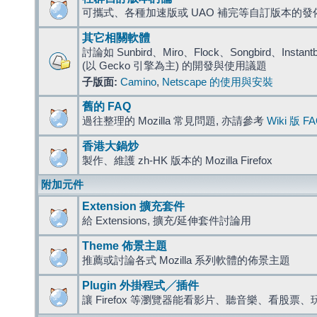
可攜式、各種加速版或 UAO 補完等自訂版本的發
其它相關軟體
討論如 Sunbird、Miro、Flock、Songbird、Instantbird
(以 Gecko 引擎為主) 的開發與使用議題
子版面:
Camino
,
Netscape 的使用與安裝
舊的 FAQ
過往整理的 Mozilla 常見問題, 亦請參考
Wiki 版 F
香港大鍋炒
製作、維護 zh-HK 版本的 Mozilla Firefox
附加元件
Extension 擴充套件
給 Extensions, 擴充/延伸套件討論用
Theme 佈景主題
推薦或討論各式 Mozilla 系列軟體的佈景主題
Plugin 外掛程式╱插件
讓 Firefox 等瀏覽器能看影片、聽音樂、看股