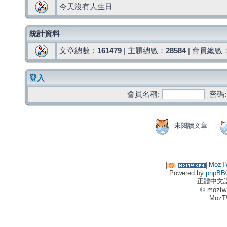
今天沒有人生日
統計資料
文章總數：
161479
| 主題總數：
28584
| 會員總數
登入
會員名稱:
密碼:
未閱讀文章
MozT
Powered by
phpBB
正體中文
© moztw
MozT