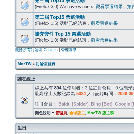
第三屆 Top15 票選活動
(Firefox 3.0) We have winners!
觀看票選結果
，
第
第二屆 Top15 票選活動
(Firefox 1.5) 活動已經結束，
觀看票選結果
擴充套件 Top 15 票選活動
(Firefox 1.0) 活動已經結束，
觀看票選結果
刪除所有討論區 Cookies
|
管理團隊
MozTW
»
討論區首頁
誰在線上
線上共有
804
位使用者：3 位註冊會員、0 位隱形會
最高線上人數記錄為
5034
人 [ 記錄時間：
2026-06
註冊會員：
Baidu [Spider]
,
Bing [Bot]
,
Google [
顏色說明 ::
管理員
,
全域版主
,
MozTW 版主群
生日