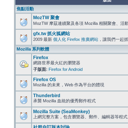
版面
焦點活動
MozTW 聚會
MozTW 摩茲連續聚及各項 Mozilla 相關聚會、
gfx.tw 抓火狐網站
2009 最新
個人化 Firefox 推廣網站
，讓我們一起
Mozilla 系列軟體
Firefox
網路世界最火紅的瀏覽器
子版面:
Firefox for Android
Firefox OS
Mozilla 的未來，Web 作為平台的體現
Thunderbird
承襲 Mozilla 血統的優秀郵件程式
Mozilla Suite (SeaMonkey)
上網完整方案，包含瀏覽器、郵件、編輯器等程
社群自訂版本討論