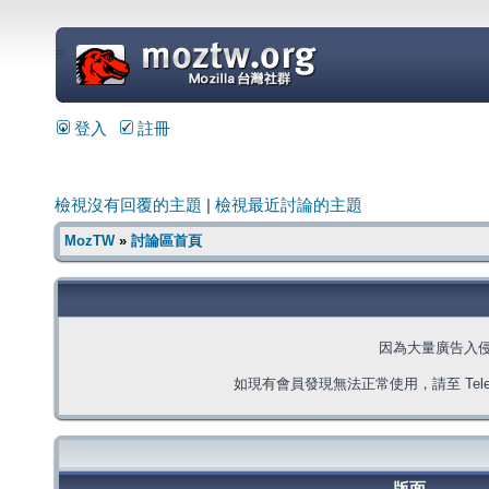
=
登入
註冊
檢視沒有回覆的主題
|
檢視最近討論的主題
MozTW
»
討論區首頁
因為大量廣告入
如現有會員發現無法正常使用，請至 Telegra