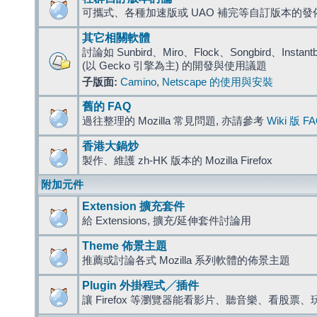
可攜式、各種加速版或 UAO 補完等自訂版本的發
其它相關軟體
討論如 Sunbird、Miro、Flock、Songbird、Instantbird
(以 Gecko 引擎為主) 的開發與使用議題
子版面:
Camino
,
Netscape 的使用與安裝
舊的 FAQ
過往整理的 Mozilla 常見問題, 亦請參考
Wiki 版 F
香港大鍋炒
製作、維護 zh-HK 版本的 Mozilla Firefox
附加元件
Extension 擴充套件
給 Extensions, 擴充/延伸套件討論用
Theme 佈景主題
推薦或討論各式 Mozilla 系列軟體的佈景主題
Plugin 外掛程式╱插件
讓 Firefox 等瀏覽器能看影片、聽音樂、看股