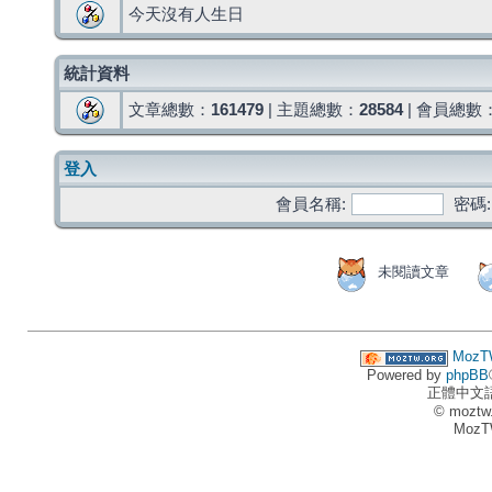
今天沒有人生日
統計資料
文章總數：
161479
| 主題總數：
28584
| 會員總數
登入
會員名稱:
密碼:
未閱讀文章
MozT
Powered by
phpBB
正體中文
© moztw
MozT