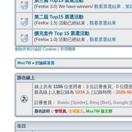
第三屆 Top15 票選活動
(Firefox 3.0) We have winners!
觀看票選結果
，
第
第二屆 Top15 票選活動
(Firefox 1.5) 活動已經結束，
觀看票選結果
擴充套件 Top 15 票選活動
(Firefox 1.0) 活動已經結束，
觀看票選結果
刪除所有討論區 Cookies
|
管理團隊
MozTW
»
討論區首頁
誰在線上
線上共有
1155
位使用者：3 位註冊會員、0 位隱形
最高線上人數記錄為
5034
人 [ 記錄時間：
2026-06
註冊會員：
Baidu [Spider]
,
Bing [Bot]
,
Google [
顏色說明 ::
管理員
,
全域版主
,
MozTW 版主群
生日