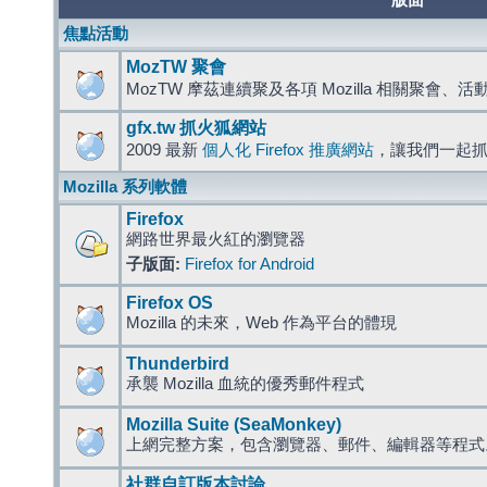
版面
焦點活動
MozTW 聚會
MozTW 摩茲連續聚及各項 Mozilla 相關聚會、
gfx.tw 抓火狐網站
2009 最新
個人化 Firefox 推廣網站
，讓我們一起
Mozilla 系列軟體
Firefox
網路世界最火紅的瀏覽器
子版面:
Firefox for Android
Firefox OS
Mozilla 的未來，Web 作為平台的體現
Thunderbird
承襲 Mozilla 血統的優秀郵件程式
Mozilla Suite (SeaMonkey)
上網完整方案，包含瀏覽器、郵件、編輯器等程
社群自訂版本討論