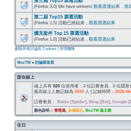
第三屆 Top15 票選活動
(Firefox 3.0) We have winners!
觀看票選結果
，
第
第二屆 Top15 票選活動
(Firefox 1.5) 活動已經結束，
觀看票選結果
擴充套件 Top 15 票選活動
(Firefox 1.0) 活動已經結束，
觀看票選結果
刪除所有討論區 Cookies
|
管理團隊
MozTW
»
討論區首頁
誰在線上
線上共有
920
位使用者：3 位註冊會員、0 位隱形會
最高線上人數記錄為
5034
人 [ 記錄時間：
2026-06
註冊會員：
Baidu [Spider]
,
Bing [Bot]
,
Google [
顏色說明 ::
管理員
,
全域版主
,
MozTW 版主群
生日