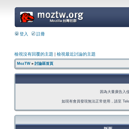
=
登入
註冊
檢視沒有回覆的主題
|
檢視最近討論的主題
MozTW
»
討論區首頁
因為大量廣告入
如現有會員發現無法正常使用，請至 Telegra