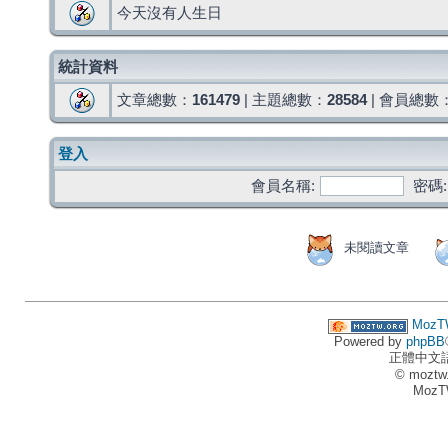
今天沒有人生日
統計資料
文章總數：
161479
| 主題總數：
28584
| 會員總數
登入
會員名稱:
密碼:
未閱讀文章
MozT
Powered by
phpBB
正體中文
© moztw
MozT