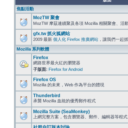
版面
焦點活動
MozTW 聚會
MozTW 摩茲連續聚及各項 Mozilla 相關聚會、
gfx.tw 抓火狐網站
2009 最新
個人化 Firefox 推廣網站
，讓我們一起
Mozilla 系列軟體
Firefox
網路世界最火紅的瀏覽器
子版面:
Firefox for Android
Firefox OS
Mozilla 的未來，Web 作為平台的體現
Thunderbird
承襲 Mozilla 血統的優秀郵件程式
Mozilla Suite (SeaMonkey)
上網完整方案，包含瀏覽器、郵件、編輯器等程
社群自訂版本討論