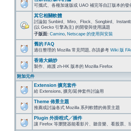
可攜式、各種加速版或 UAO 補完等自訂版本的發
其它相關軟體
討論如 Sunbird、Miro、Flock、Songbird、Instantbird
(以 Gecko 引擎為主) 的開發與使用議題
子版面:
Camino
,
Netscape 的使用與安裝
舊的 FAQ
過往整理的 Mozilla 常見問題, 亦請參考
Wiki 版 F
香港大鍋炒
製作、維護 zh-HK 版本的 Mozilla Firefox
附加元件
Extension 擴充套件
給 Extensions, 擴充/延伸套件討論用
Theme 佈景主題
推薦或討論各式 Mozilla 系列軟體的佈景主題
Plugin 外掛程式╱插件
讓 Firefox 等瀏覽器能看影片、聽音樂、看股