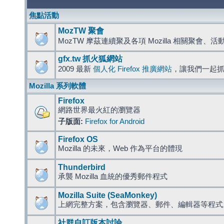
焦點活動
MozTW 聚會
MozTW 摩茲連續聚及各項 Mozilla 相關聚會、
gfx.tw 抓火狐網站
2009 最新
個人化 Firefox 推廣網站
，讓我們一起
Mozilla 系列軟體
Firefox
網路世界最火紅的瀏覽器
子版面:
Firefox for Android
Firefox OS
Mozilla 的未來，Web 作為平台的體現
Thunderbird
承襲 Mozilla 血統的優秀郵件程式
Mozilla Suite (SeaMonkey)
上網完整方案，包含瀏覽器、郵件、編輯器等程
社群自訂版本討論