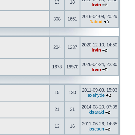
13
18
Irvin
2016-04-09, 20:29
308
1661
1abcd
2020-12-10, 14:50
294
1237
Irvin
2026-04-24, 22:30
1678
19970
Irvin
2011-09-03, 15:03
15
130
axehyde
2014-08-20, 07:39
21
21
kisaraki
2011-06-26, 14:35
13
16
josesun