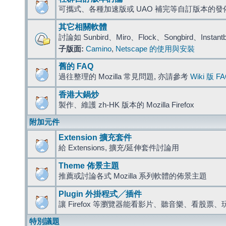
可攜式、各種加速版或 UAO 補完等自訂版本的發
其它相關軟體
討論如 Sunbird、Miro、Flock、Songbird、Instant
子版面:
Camino
,
Netscape 的使用與安裝
舊的 FAQ
過往整理的 Mozilla 常見問題, 亦請參考
Wiki 版 F
香港大鍋炒
製作、維護 zh-HK 版本的 Mozilla Firefox
附加元件
Extension 擴充套件
給 Extensions, 擴充/延伸套件討論用
Theme 佈景主題
推薦或討論各式 Mozilla 系列軟體的佈景主題
Plugin 外掛程式╱插件
讓 Firefox 等瀏覽器能看影片、聽音樂、看股
特別議題