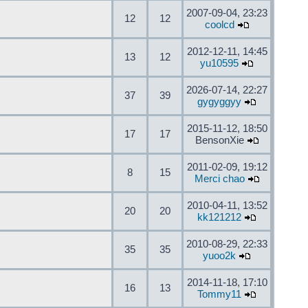
2007-09-04, 23:23
12
12
coolcd
2012-12-11, 14:45
13
12
yu10595
2026-07-14, 22:27
37
39
gygyggyy
2015-11-12, 18:50
17
17
BensonXie
2011-02-09, 19:12
8
15
Merci chao
2010-04-11, 13:52
20
20
kk121212
2010-08-29, 22:33
35
35
yuoo2k
2014-11-18, 17:10
16
13
Tommy11