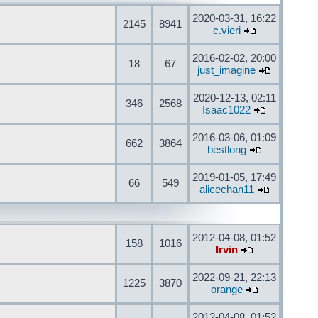
2020-03-31, 16:22
2145
8941
c.vieri
2016-02-02, 20:00
18
67
just_imagine
2020-12-13, 02:11
346
2568
Isaac1022
2016-03-06, 01:09
662
3864
bestlong
2019-01-05, 17:49
66
549
alicechan11
2012-04-08, 01:52
158
1016
Irvin
2022-09-21, 22:13
1225
3870
orange
2012-04-08, 01:52