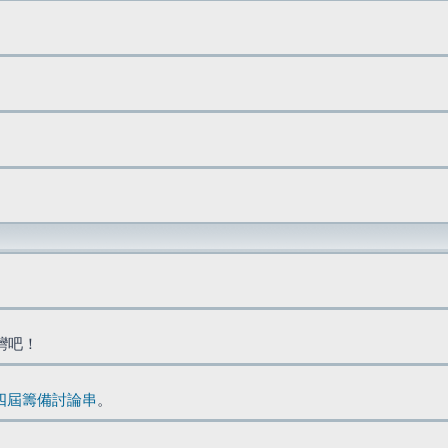
台灣吧！
四屆籌備討論串
。