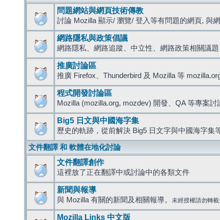
問題網站與網頁技術傳教
討論 Mozilla 顯示/ 瀏覽/ 登入等有問題的網頁, 與網路
網路隱私與政策倡議
網路隱私、網路追蹤、中立性、網路政策相關議題
推廣討論區
推廣 Firefox、Thunderbird 及 Mozilla 等 mozi
程式開發討論區
Mozilla (mozilla.org, mozdev) 開發、QA 等專案
Big5 日文與中國海字集
歷史的軌跡，從前解決 Big5 日文字與中國海字集等
文件翻譯 和 軟體在地化討論
文件翻譯創作
這裡放了正在翻譯中或討論中的各類文件
新聞與報導
與 Mozilla 有關的新聞及相關報導。
未經授權請勿轉載
Mozilla Links 中文版