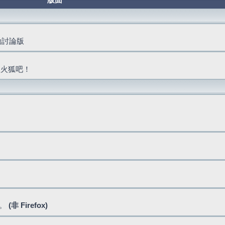
版面
活動討論版
抓火狐吧！
式。
(非 Firefox)