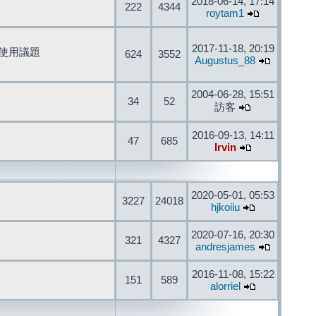
2018-06-14, 17:14
222
4344
roytam1
2017-11-18, 20:19
開發與使用議題
624
3552
Augustus_88
2004-06-28, 15:51
34
52
訪客
2016-09-13, 14:11
47
685
Irvin
2020-05-01, 05:53
3227
24018
hjkoiiu
2020-07-16, 20:30
321
4327
andresjames
2016-11-08, 15:22
151
589
alorriel