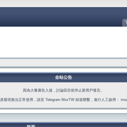
全站公告
因為大量廣告入侵，討論區目前停止新用戶發言。
發現無法正常使用，請至 Telegram MozTW 頻道聯繫，進行人工啟用： moztw.