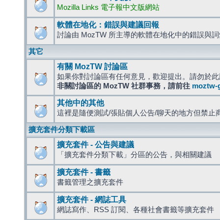
Mozilla Links 電子報中文版網站
軟體在地化：錯誤與建議回報
討論由 MozTW 所主導的軟體在地化中的錯誤與
其它
有關 MozTW 討論區
如果你對討論區有任何意見，歡迎提出。請勿於此
非關討論區的 MozTW 社群事務，請前往
moztw-
其他中的其他
這裡是隨便測試/張貼個人公告/聊天的地方但禁止
擴充套件分類下載區
擴充套件 - 公告與建議
「擴充套件分類下載」分區的公告，與相關建議
擴充套件 - 書籤
書籤管理之擴充套件
擴充套件 - 網誌工具
網誌寫作、RSS 訂閱、各種社會書籤等擴充套件