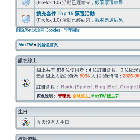
(Firefox 1.5) 活動已經結束，
觀看票選結果
擴充套件 Top 15 票選活動
(Firefox 1.0) 活動已經結束，
觀看票選結果
刪除所有討論區 Cookies
|
管理團隊
MozTW
»
討論區首頁
誰在線上
線上共有
836
位使用者：4 位註冊會員、0 位隱形會
最高線上人數記錄為
5034
人 [ 記錄時間：
2026-06
註冊會員：
Baidu [Spider]
,
Bing [Bot]
,
Google [
顏色說明 ::
管理員
,
全域版主
,
MozTW 版主群
生日
今天沒有人生日
統計資料