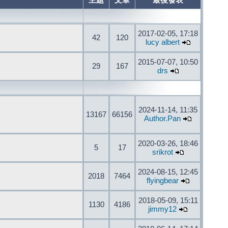
主題
文章
最後發表
2017-02-05, 17:18
42
120
lucy albert
2015-07-07, 10:50
29
167
drs
2024-11-14, 11:35
13167
66156
Author.Pan
2020-03-26, 18:46
5
17
srikrot
2024-08-15, 12:45
2018
7464
flyingbear
2018-05-09, 15:11
1130
4186
jimmy12