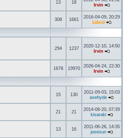
13
18
Irvin
2016-04-09, 20:29
308
1661
1abcd
2020-12-10, 14:50
294
1237
Irvin
2026-04-24, 22:30
1678
19970
Irvin
2011-09-03, 15:03
15
130
axehyde
2014-08-20, 07:39
21
21
kisaraki
2011-06-26, 14:35
13
16
josesun