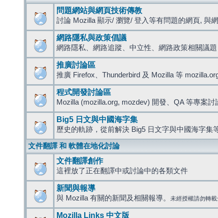
問題網站與網頁技術傳教
討論 Mozilla 顯示/ 瀏覽/ 登入等有問題的網頁, 與網路
網路隱私與政策倡議
網路隱私、網路追蹤、中立性、網路政策相關議題
推廣討論區
推廣 Firefox、Thunderbird 及 Mozilla 等 mozi
程式開發討論區
Mozilla (mozilla.org, mozdev) 開發、QA 等專案
Big5 日文與中國海字集
歷史的軌跡，從前解決 Big5 日文字與中國海字集等
文件翻譯 和 軟體在地化討論
文件翻譯創作
這裡放了正在翻譯中或討論中的各類文件
新聞與報導
與 Mozilla 有關的新聞及相關報導。
未經授權請勿轉載
Mozilla Links 中文版