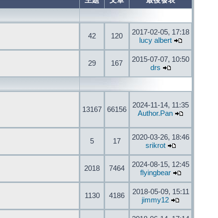
主題
文章
最後發表
2017-02-05, 17:18
42
120
lucy albert
2015-07-07, 10:50
29
167
drs
2024-11-14, 11:35
13167
66156
Author.Pan
2020-03-26, 18:46
5
17
srikrot
2024-08-15, 12:45
2018
7464
flyingbear
2018-05-09, 15:11
1130
4186
jimmy12