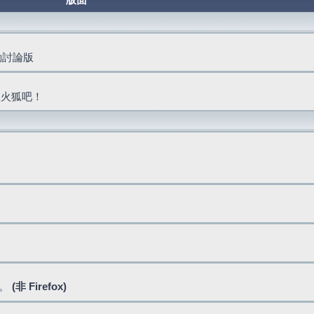
版面
活動討論版
抓火狐吧！
式。
(非 Firefox)