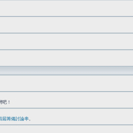
台灣吧！
四屆籌備討論串
。