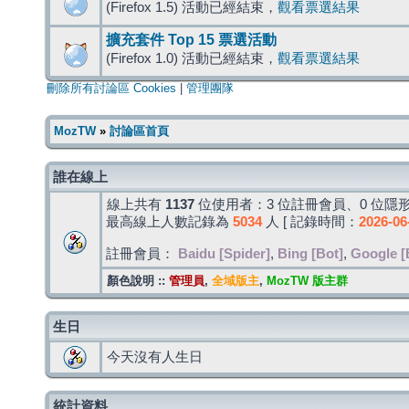
(Firefox 1.5) 活動已經結束，
觀看票選結果
擴充套件 Top 15 票選活動
(Firefox 1.0) 活動已經結束，
觀看票選結果
刪除所有討論區 Cookies
|
管理團隊
MozTW
»
討論區首頁
誰在線上
線上共有
1137
位使用者：3 位註冊會員、0 位隱形
最高線上人數記錄為
5034
人 [ 記錄時間：
2026-06
註冊會員：
Baidu [Spider]
,
Bing [Bot]
,
Google [
顏色說明 ::
管理員
,
全域版主
,
MozTW 版主群
生日
今天沒有人生日
統計資料