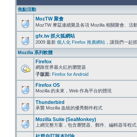
焦點活動
MozTW 聚會
MozTW 摩茲連續聚及各項 Mozilla 相關聚會、
gfx.tw 抓火狐網站
2009 最新
個人化 Firefox 推廣網站
，讓我們一起
Mozilla 系列軟體
Firefox
網路世界最火紅的瀏覽器
子版面:
Firefox for Android
Firefox OS
Mozilla 的未來，Web 作為平台的體現
Thunderbird
承襲 Mozilla 血統的優秀郵件程式
Mozilla Suite (SeaMonkey)
上網完整方案，包含瀏覽器、郵件、編輯器等程
社群自訂版本討論