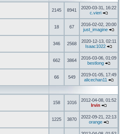
2020-03-31, 16:22
2145
8941
c.vieri
2016-02-02, 20:00
18
67
just_imagine
2020-12-13, 02:11
346
2568
Isaac1022
2016-03-06, 01:09
662
3864
bestlong
2019-01-05, 17:49
66
549
alicechan11
2012-04-08, 01:52
158
1016
Irvin
2022-09-21, 22:13
1225
3870
orange
2012-04-08, 01:52