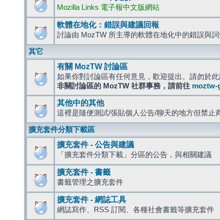
Mozilla Links 電子報中文版網站
軟體在地化：錯誤與建議回報
討論由 MozTW 所主導的軟體在地化中的錯誤與
其它
有關 MozTW 討論區
如果你對討論區有任何意見，歡迎提出。請勿於此
非關討論區的 MozTW 社群事務，請前往
moztw-
其他中的其他
這裡是隨便測試/張貼個人公告/聊天的地方但禁止
擴充套件分類下載區
擴充套件 - 公告與建議
「擴充套件分類下載」分區的公告，與相關建議
擴充套件 - 書籤
書籤管理之擴充套件
擴充套件 - 網誌工具
網誌寫作、RSS 訂閱、各種社會書籤等擴充套件