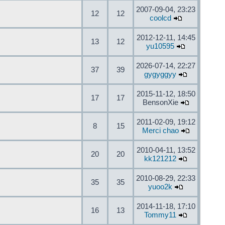
2007-09-04, 23:23
12
12
coolcd
2012-12-11, 14:45
13
12
yu10595
2026-07-14, 22:27
37
39
gygyggyy
2015-11-12, 18:50
17
17
BensonXie
2011-02-09, 19:12
8
15
Merci chao
2010-04-11, 13:52
20
20
kk121212
2010-08-29, 22:33
35
35
yuoo2k
2014-11-18, 17:10
16
13
Tommy11