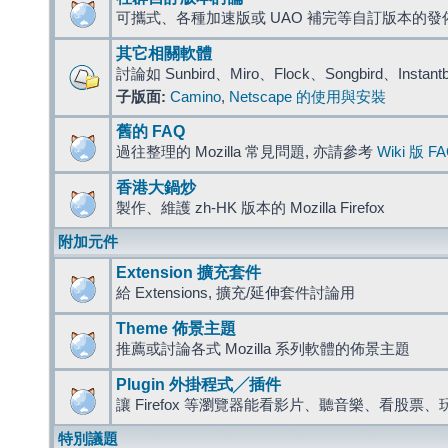
可攜式、各種加速版或 UAO 補完等自訂版本的發
其它相關軟體
討論如 Sunbird、Miro、Flock、Songbird、Instant
子版面:
Camino
,
Netscape 的使用與安裝
舊的 FAQ
過往整理的 Mozilla 常見問題, 亦請參考
Wiki 版 F
香港大鍋炒
製作、維護 zh-HK 版本的 Mozilla Firefox
附加元件
Extension 擴充套件
給 Extensions, 擴充/延伸套件討論用
Theme 佈景主題
推薦或討論各式 Mozilla 系列軟體的佈景主題
Plugin 外掛程式╱插件
讓 Firefox 等瀏覽器能看影片、聽音樂、看股
特別議題