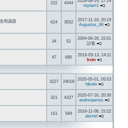
2018-06-14, 17:14
222
4344
roytam1
2017-11-18, 20:19
開發與使用議題
624
3552
Augustus_88
2004-06-28, 15:51
34
52
訪客
2016-09-13, 14:11
47
685
Irvin
2020-05-01, 05:53
3227
24018
hjkoiiu
2020-07-16, 20:30
321
4327
andresjames
2016-11-08, 15:22
151
589
alorriel