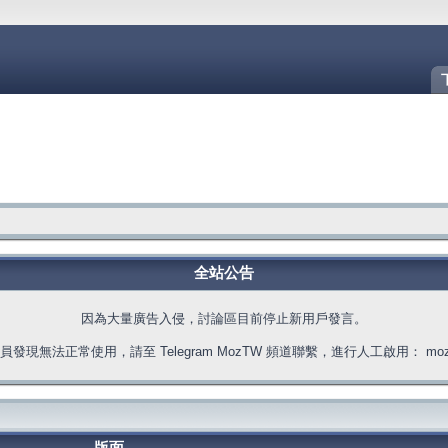
全站公告
因為大量廣告入侵，討論區目前停止新用戶發言。
發現無法正常使用，請至 Telegram MozTW 頻道聯繫，進行人工啟用： moztw.