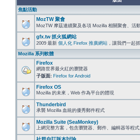
版面
焦點活動
MozTW 聚會
MozTW 摩茲連續聚及各項 Mozilla 相關聚會、
gfx.tw 抓火狐網站
2009 最新
個人化 Firefox 推廣網站
，讓我們一起
Mozilla 系列軟體
Firefox
網路世界最火紅的瀏覽器
子版面:
Firefox for Android
Firefox OS
Mozilla 的未來，Web 作為平台的體現
Thunderbird
承襲 Mozilla 血統的優秀郵件程式
Mozilla Suite (SeaMonkey)
上網完整方案，包含瀏覽器、郵件、編輯器等程
社群自訂版本討論