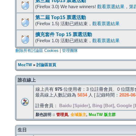
第三屆 Top15 票選活動
(Firefox 3.0) We have winners!
觀看票選結果
，
第
第二屆 Top15 票選活動
(Firefox 1.5) 活動已經結束，
觀看票選結果
擴充套件 Top 15 票選活動
(Firefox 1.0) 活動已經結束，
觀看票選結果
刪除所有討論區 Cookies
|
管理團隊
MozTW
»
討論區首頁
誰在線上
線上共有
975
位使用者：3 位註冊會員、0 位隱形會
最高線上人數記錄為
5034
人 [ 記錄時間：
2026-06
註冊會員：
Baidu [Spider]
,
Bing [Bot]
,
Google [
顏色說明 ::
管理員
,
全域版主
,
MozTW 版主群
生日