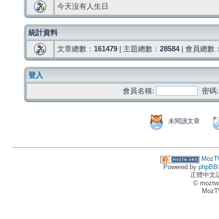
今天沒有人生日
統計資料
文章總數：
161479
| 主題總數：
28584
| 會員總數
登入
會員名稱:
密碼:
未閱讀文章
MozT
Powered by
phpBB
正體中文
© moztw
MozT