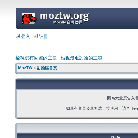
=
登入
註冊
檢視沒有回覆的主題
|
檢視最近討論的主題
MozTW
»
討論區首頁
因為大量廣告入
如現有會員發現無法正常使用，請至 Telegra