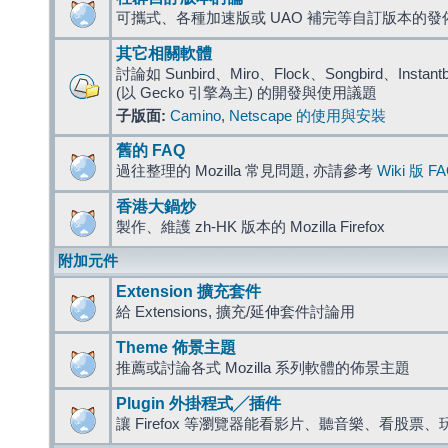
可攜式、各種加速版或 UAO 補完等自訂版本的發
其它相關軟體
討論如 Sunbird、Miro、Flock、Songbird、Instantbird
(以 Gecko 引擎為主) 的開發與使用議題
子版面:
Camino
,
Netscape 的使用與安裝
舊的 FAQ
過往整理的 Mozilla 常見問題, 亦請參考
Wiki 版 F
香港大鍋炒
製作、維護 zh-HK 版本的 Mozilla Firefox
附加元件
Extension 擴充套件
給 Extensions, 擴充/延伸套件討論用
Theme 佈景主題
推薦或討論各式 Mozilla 系列軟體的佈景主題
Plugin 外掛程式╱插件
讓 Firefox 等瀏覽器能看影片、聽音樂、看股