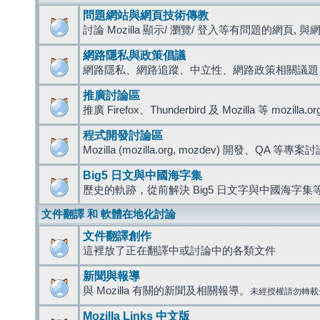
問題網站與網頁技術傳教
討論 Mozilla 顯示/ 瀏覽/ 登入等有問題的網頁, 與網路
網路隱私與政策倡議
網路隱私、網路追蹤、中立性、網路政策相關議題
推廣討論區
推廣 Firefox、Thunderbird 及 Mozilla 等 mozi
程式開發討論區
Mozilla (mozilla.org, mozdev) 開發、QA 等專案
Big5 日文與中國海字集
歷史的軌跡，從前解決 Big5 日文字與中國海字集等
文件翻譯 和 軟體在地化討論
文件翻譯創作
這裡放了正在翻譯中或討論中的各類文件
新聞與報導
與 Mozilla 有關的新聞及相關報導。
未經授權請勿轉載
Mozilla Links 中文版