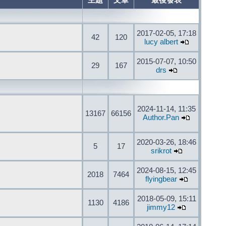
主題
文章
最後發表
2017-02-05, 17:18
42
120
lucy albert
2015-07-07, 10:50
29
167
drs
2024-11-14, 11:35
13167
66156
Author.Pan
2020-03-26, 18:46
5
17
srikrot
2024-08-15, 12:45
2018
7464
flyingbear
2018-05-09, 15:11
1130
4186
jimmy12