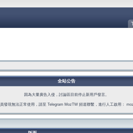
全站公告
因為大量廣告入侵，討論區目前停止新用戶發言。
發現無法正常使用，請至 Telegram MozTW 頻道聯繫，進行人工啟用： moztw.