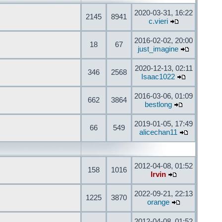
2020-03-31, 16:22
2145
8941
c.vieri
2016-02-02, 20:00
18
67
just_imagine
2020-12-13, 02:11
346
2568
Isaac1022
2016-03-06, 01:09
662
3864
bestlong
2019-01-05, 17:49
66
549
alicechan11
2012-04-08, 01:52
158
1016
Irvin
2022-09-21, 22:13
1225
3870
orange
2012-04-08, 01:52