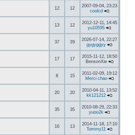
2007-09-04, 23:23
12
12
coolcd
2012-12-11, 14:45
13
12
yu10595
2026-07-14, 22:27
37
39
gygyggyy
2015-11-12, 18:50
17
17
BensonXie
2011-02-09, 19:12
8
15
Merci chao
2010-04-11, 13:52
20
20
kk121212
2010-08-29, 22:33
35
35
yuoo2k
2014-11-18, 17:10
16
13
Tommy11