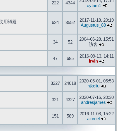
2018-06-14, 17:14
222
4344
roytam1
2017-11-18, 20:19
開發與使用議題
624
3552
Augustus_88
2004-06-28, 15:51
34
52
訪客
2016-09-13, 14:11
47
685
Irvin
2020-05-01, 05:53
3227
24018
hjkoiiu
2020-07-16, 20:30
321
4327
andresjames
2016-11-08, 15:22
151
589
alorriel