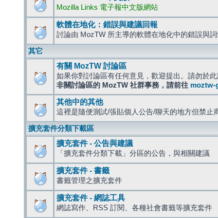
Mozilla Links 電子報中文版網站
軟體在地化：錯誤與建議回報
討論由 MozTW 所主導的軟體在地化中的錯誤與
其它
有關 MozTW 討論區
如果你對討論區有任何意見，歡迎提出。請勿於此
非關討論區的 MozTW 社群事務，請前往
moztw-
其他中的其他
這裡是隨便測試/張貼個人公告/聊天的地方但禁止
擴充套件分類下載區
擴充套件 - 公告與建議
「擴充套件分類下載」分區的公告，與相關建議
擴充套件 - 書籤
書籤管理之擴充套件
擴充套件 - 網誌工具
網誌寫作、RSS 訂閱、各種社會書籤等擴充套件