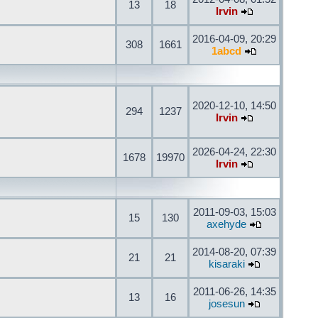
13
18
Irvin
2016-04-09, 20:29
308
1661
1abcd
2020-12-10, 14:50
294
1237
Irvin
2026-04-24, 22:30
1678
19970
Irvin
2011-09-03, 15:03
15
130
axehyde
2014-08-20, 07:39
21
21
kisaraki
2011-06-26, 14:35
13
16
josesun