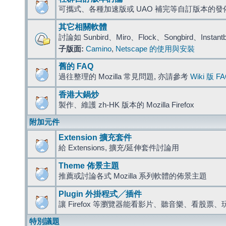
可攜式、各種加速版或 UAO 補完等自訂版本的發
其它相關軟體
討論如 Sunbird、Miro、Flock、Songbird、Instant
子版面:
Camino
,
Netscape 的使用與安裝
舊的 FAQ
過往整理的 Mozilla 常見問題, 亦請參考
Wiki 版 F
香港大鍋炒
製作、維護 zh-HK 版本的 Mozilla Firefox
附加元件
Extension 擴充套件
給 Extensions, 擴充/延伸套件討論用
Theme 佈景主題
推薦或討論各式 Mozilla 系列軟體的佈景主題
Plugin 外掛程式╱插件
讓 Firefox 等瀏覽器能看影片、聽音樂、看股
特別議題