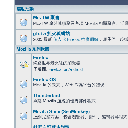
焦點活動
MozTW 聚會
MozTW 摩茲連續聚及各項 Mozilla 相關聚會、
gfx.tw 抓火狐網站
2009 最新
個人化 Firefox 推廣網站
，讓我們一起
Mozilla 系列軟體
Firefox
網路世界最火紅的瀏覽器
子版面:
Firefox for Android
Firefox OS
Mozilla 的未來，Web 作為平台的體現
Thunderbird
承襲 Mozilla 血統的優秀郵件程式
Mozilla Suite (SeaMonkey)
上網完整方案，包含瀏覽器、郵件、編輯器等程
社群自訂版本討論