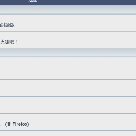
版面
活動討論版
抓火狐吧！
式。
(非 Firefox)