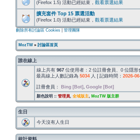
(Firefox 1.5) 活動已經結束，
觀看票選結果
擴充套件 Top 15 票選活動
(Firefox 1.0) 活動已經結束，
觀看票選結果
刪除所有討論區 Cookies
|
管理團隊
MozTW
»
討論區首頁
誰在線上
線上共有
967
位使用者：2 位註冊會員、0 位隱形會
最高線上人數記錄為
5034
人 [ 記錄時間：
2026-06
註冊會員：
Bing [Bot]
,
Google [Bot]
顏色說明 ::
管理員
,
全域版主
,
MozTW 版主群
生日
今天沒有人生日
統計資料