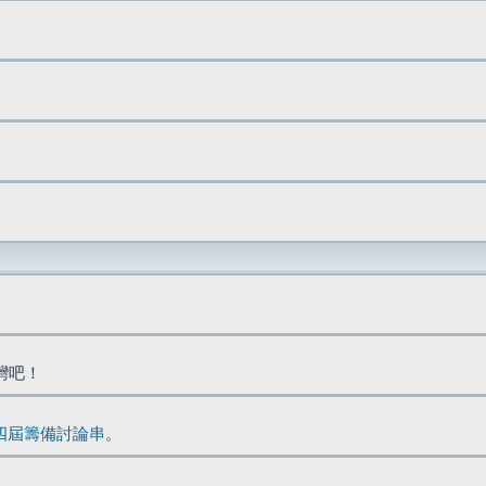
台灣吧！
四屆籌備討論串
。