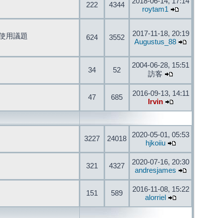
2018-06-14, 17:14
222
4344
roytam1
2017-11-18, 20:19
開發與使用議題
624
3552
Augustus_88
2004-06-28, 15:51
34
52
訪客
2016-09-13, 14:11
47
685
Irvin
2020-05-01, 05:53
3227
24018
hjkoiiu
2020-07-16, 20:30
321
4327
andresjames
2016-11-08, 15:22
151
589
alorriel