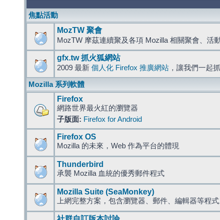
焦點活動
MozTW 聚會
MozTW 摩茲連續聚及各項 Mozilla 相關聚會、
gfx.tw 抓火狐網站
2009 最新
個人化 Firefox 推廣網站
，讓我們一起
Mozilla 系列軟體
Firefox
網路世界最火紅的瀏覽器
子版面:
Firefox for Android
Firefox OS
Mozilla 的未來，Web 作為平台的體現
Thunderbird
承襲 Mozilla 血統的優秀郵件程式
Mozilla Suite (SeaMonkey)
上網完整方案，包含瀏覽器、郵件、編輯器等程
社群自訂版本討論