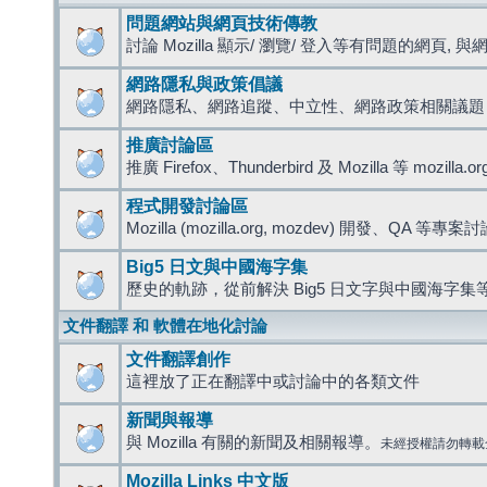
問題網站與網頁技術傳教
討論 Mozilla 顯示/ 瀏覽/ 登入等有問題的網頁, 與網路
網路隱私與政策倡議
網路隱私、網路追蹤、中立性、網路政策相關議題
推廣討論區
推廣 Firefox、Thunderbird 及 Mozilla 等 mozi
程式開發討論區
Mozilla (mozilla.org, mozdev) 開發、QA 等專案
Big5 日文與中國海字集
歷史的軌跡，從前解決 Big5 日文字與中國海字集等
文件翻譯 和 軟體在地化討論
文件翻譯創作
這裡放了正在翻譯中或討論中的各類文件
新聞與報導
與 Mozilla 有關的新聞及相關報導。
未經授權請勿轉載
Mozilla Links 中文版