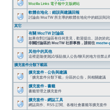
Mozilla Links 電子報中文版網站
軟體在地化：錯誤與建議回報
討論由 MozTW 所主導的軟體在地化中的錯誤與
其它
有關 MozTW 討論區
如果你對討論區有任何意見，歡迎提出。請勿於此
非關討論區的 MozTW 社群事務，請前往
moztw-
其他中的其他
這裡是隨便測試/張貼個人公告/聊天的地方但禁止
擴充套件分類下載區
擴充套件 - 公告與建議
「擴充套件分類下載」分區的公告，與相關建議
擴充套件 - 書籤
書籤管理之擴充套件
擴充套件 - 網誌工具
網誌寫作、RSS 訂閱、各種社會書籤等擴充套件