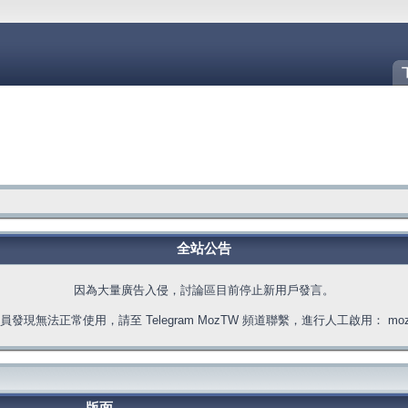
全站公告
因為大量廣告入侵，討論區目前停止新用戶發言。
發現無法正常使用，請至 Telegram MozTW 頻道聯繫，進行人工啟用： moztw.