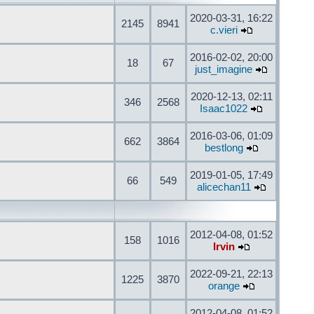
2020-03-31, 16:22
2145
8941
c.vieri
2016-02-02, 20:00
18
67
just_imagine
2020-12-13, 02:11
346
2568
Isaac1022
2016-03-06, 01:09
662
3864
bestlong
2019-01-05, 17:49
66
549
alicechan11
2012-04-08, 01:52
158
1016
Irvin
2022-09-21, 22:13
1225
3870
orange
2012-04-08, 01:52