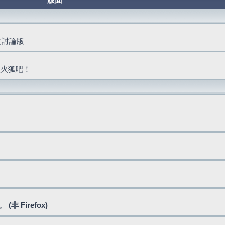
版面
活動討論版
抓火狐吧！
式。
(非 Firefox)