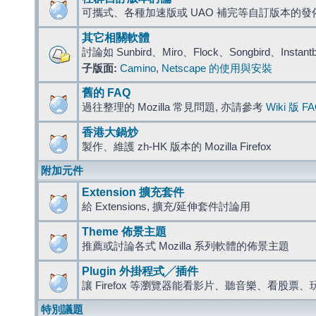
可攜式、各種加速版或 UAO 補完等自訂版本的發
其它相關軟體
討論如 Sunbird、Miro、Flock、Songbird、Instant
子版面:
Camino
,
Netscape 的使用與安裝
舊的 FAQ
過往整理的 Mozilla 常見問題, 亦請參考
Wiki 版 F
香港大鍋炒
製作、維護 zh-HK 版本的 Mozilla Firefox
附加元件
Extension 擴充套件
給 Extensions, 擴充/延伸套件討論用
Theme 佈景主題
推薦或討論各式 Mozilla 系列軟體的佈景主題
Plugin 外掛程式╱插件
讓 Firefox 等瀏覽器能看影片、聽音樂、看股
特別議題