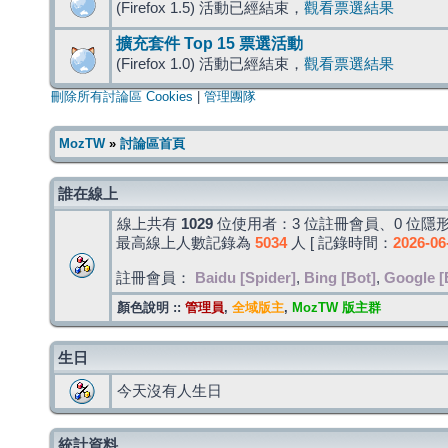
(Firefox 1.5) 活動已經結束，
觀看票選結果
擴充套件 Top 15 票選活動
(Firefox 1.0) 活動已經結束，
觀看票選結果
刪除所有討論區 Cookies
|
管理團隊
MozTW
»
討論區首頁
誰在線上
線上共有
1029
位使用者：3 位註冊會員、0 位隱形
最高線上人數記錄為
5034
人 [ 記錄時間：
2026-06
註冊會員：
Baidu [Spider]
,
Bing [Bot]
,
Google [
顏色說明 ::
管理員
,
全域版主
,
MozTW 版主群
生日
今天沒有人生日
統計資料