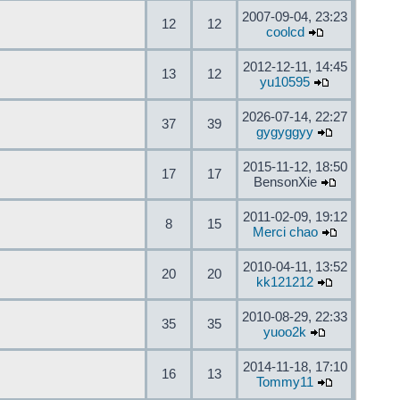
2007-09-04, 23:23
12
12
coolcd
2012-12-11, 14:45
13
12
yu10595
2026-07-14, 22:27
37
39
gygyggyy
2015-11-12, 18:50
17
17
BensonXie
2011-02-09, 19:12
8
15
Merci chao
2010-04-11, 13:52
20
20
kk121212
2010-08-29, 22:33
35
35
yuoo2k
2014-11-18, 17:10
16
13
Tommy11