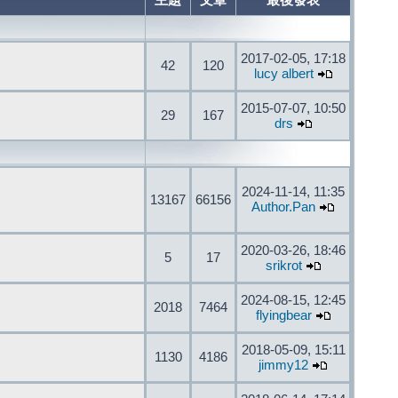
主題
文章
最後發表
2017-02-05, 17:18
42
120
lucy albert
2015-07-07, 10:50
29
167
drs
2024-11-14, 11:35
13167
66156
Author.Pan
2020-03-26, 18:46
5
17
srikrot
2024-08-15, 12:45
2018
7464
flyingbear
2018-05-09, 15:11
1130
4186
jimmy12