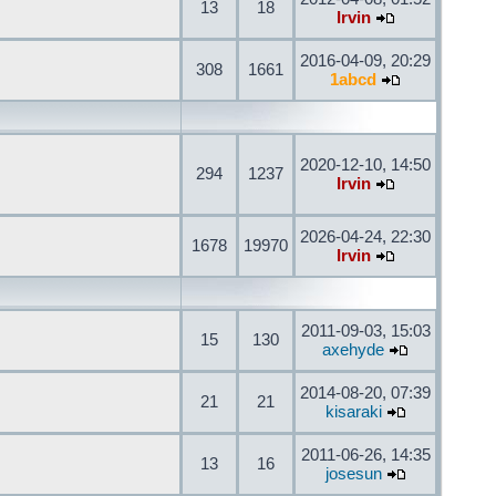
13
18
Irvin
2016-04-09, 20:29
308
1661
1abcd
2020-12-10, 14:50
294
1237
Irvin
2026-04-24, 22:30
1678
19970
Irvin
2011-09-03, 15:03
15
130
axehyde
2014-08-20, 07:39
21
21
kisaraki
2011-06-26, 14:35
13
16
josesun