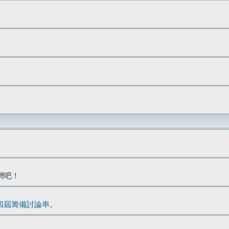
台灣吧！
四屆籌備討論串
。