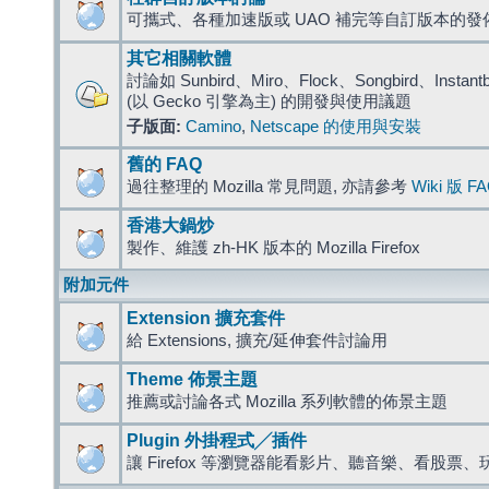
可攜式、各種加速版或 UAO 補完等自訂版本的發
其它相關軟體
討論如 Sunbird、Miro、Flock、Songbird、Instantbird
(以 Gecko 引擎為主) 的開發與使用議題
子版面:
Camino
,
Netscape 的使用與安裝
舊的 FAQ
過往整理的 Mozilla 常見問題, 亦請參考
Wiki 版 F
香港大鍋炒
製作、維護 zh-HK 版本的 Mozilla Firefox
附加元件
Extension 擴充套件
給 Extensions, 擴充/延伸套件討論用
Theme 佈景主題
推薦或討論各式 Mozilla 系列軟體的佈景主題
Plugin 外掛程式╱插件
讓 Firefox 等瀏覽器能看影片、聽音樂、看股