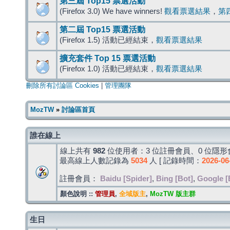
第三屆 Top15 票選活動
(Firefox 3.0) We have winners!
觀看票選結果
，
第
第二屆 Top15 票選活動
(Firefox 1.5) 活動已經結束，
觀看票選結果
擴充套件 Top 15 票選活動
(Firefox 1.0) 活動已經結束，
觀看票選結果
刪除所有討論區 Cookies
|
管理團隊
MozTW
»
討論區首頁
誰在線上
線上共有
982
位使用者：3 位註冊會員、0 位隱形會
最高線上人數記錄為
5034
人 [ 記錄時間：
2026-06
註冊會員：
Baidu [Spider]
,
Bing [Bot]
,
Google [
顏色說明 ::
管理員
,
全域版主
,
MozTW 版主群
生日