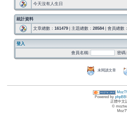
今天沒有人生日
統計資料
文章總數：
161479
| 主題總數：
28584
| 會員總數
登入
會員名稱:
密碼:
未閱讀文章
MozT
Powered by
phpBB
正體中文
© moztw
MozT