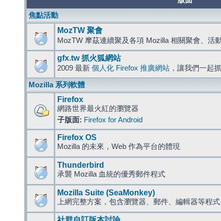
版面
焦點活動
MozTW 聚會
MozTW 摩茲連續聚及各項 Mozilla 相關聚會、
gfx.tw 抓火狐網站
2009 最新
個人化 Firefox 推廣網站
，讓我們一起
Mozilla 系列軟體
Firefox
網路世界最火紅的瀏覽器
子版面:
Firefox for Android
Firefox OS
Mozilla 的未來，Web 作為平台的體現
Thunderbird
承襲 Mozilla 血統的優秀郵件程式
Mozilla Suite (SeaMonkey)
上網完整方案，包含瀏覽器、郵件、編輯器等程
社群自訂版本討論