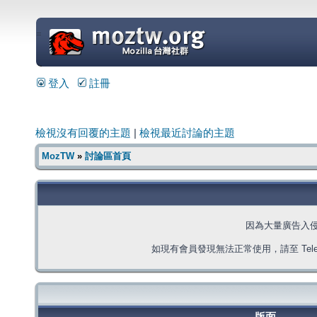
=
登入
註冊
檢視沒有回覆的主題
|
檢視最近討論的主題
MozTW
»
討論區首頁
因為大量廣告入
如現有會員發現無法正常使用，請至 Telegra