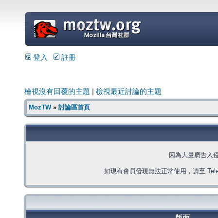
=
登入
註冊
檢視沒有回覆的主題
|
檢視最近討論的主題
MozTW
»
討論區首頁
因為大量廣告入
如現有會員發現無法正常使用，請至 Telegra