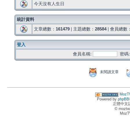
今天沒有人生日
統計資料
文章總數：
161479
| 主題總數：
28584
| 會員總數
登入
會員名稱:
密碼:
未閱讀文章
MozT
Powered by
phpBB
正體中文
© moztw
MozT