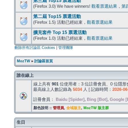
第三屆 Top15 票選活動
(Firefox 3.0) We have winners!
觀看票選結果
，
第
第二屆 Top15 票選活動
(Firefox 1.5) 活動已經結束，
觀看票選結果
擴充套件 Top 15 票選活動
(Firefox 1.0) 活動已經結束，
觀看票選結果
刪除所有討論區 Cookies
|
管理團隊
MozTW
»
討論區首頁
誰在線上
線上共有
901
位使用者：3 位註冊會員、0 位隱形會
最高線上人數記錄為
5034
人 [ 記錄時間：
2026-06
註冊會員：
Baidu [Spider]
,
Bing [Bot]
,
Google [
顏色說明 ::
管理員
,
全域版主
,
MozTW 版主群
生日