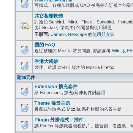
可攜式、各種加速版或 UAO 補完等自訂版本的發
其它相關軟體
討論如 Sunbird、Miro、Flock、Songbird、Instantbird
(以 Gecko 引擎為主) 的開發與使用議題
子版面:
Camino
,
Netscape 的使用與安裝
舊的 FAQ
過往整理的 Mozilla 常見問題, 亦請參考
Wiki 版 F
香港大鍋炒
製作、維護 zh-HK 版本的 Mozilla Firefox
附加元件
Extension 擴充套件
給 Extensions, 擴充/延伸套件討論用
Theme 佈景主題
推薦或討論各式 Mozilla 系列軟體的佈景主題
Plugin 外掛程式╱插件
讓 Firefox 等瀏覽器能看影片、聽音樂、看股