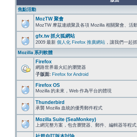
版面
焦點活動
MozTW 聚會
MozTW 摩茲連續聚及各項 Mozilla 相關聚會、
gfx.tw 抓火狐網站
2009 最新
個人化 Firefox 推廣網站
，讓我們一起
Mozilla 系列軟體
Firefox
網路世界最火紅的瀏覽器
子版面:
Firefox for Android
Firefox OS
Mozilla 的未來，Web 作為平台的體現
Thunderbird
承襲 Mozilla 血統的優秀郵件程式
Mozilla Suite (SeaMonkey)
上網完整方案，包含瀏覽器、郵件、編輯器等程
社群自訂版本討論