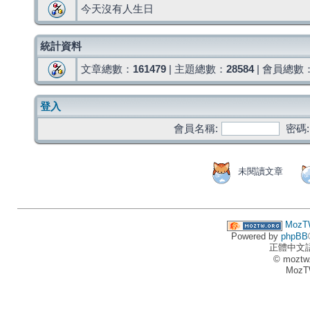
今天沒有人生日
統計資料
文章總數：
161479
| 主題總數：
28584
| 會員總數
登入
會員名稱:
密碼:
未閱讀文章
MozT
Powered by
phpBB
正體中文
© moztw
MozT