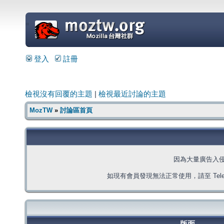
=
登入
註冊
檢視沒有回覆的主題
|
檢視最近討論的主題
MozTW
»
討論區首頁
因為大量廣告入
如現有會員發現無法正常使用，請至 Telegra