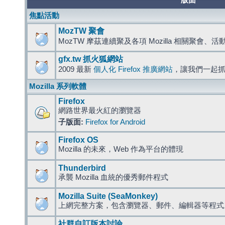
版面
焦點活動
MozTW 聚會
MozTW 摩茲連續聚及各項 Mozilla 相關聚會、
gfx.tw 抓火狐網站
2009 最新
個人化 Firefox 推廣網站
，讓我們一起
Mozilla 系列軟體
Firefox
網路世界最火紅的瀏覽器
子版面:
Firefox for Android
Firefox OS
Mozilla 的未來，Web 作為平台的體現
Thunderbird
承襲 Mozilla 血統的優秀郵件程式
Mozilla Suite (SeaMonkey)
上網完整方案，包含瀏覽器、郵件、編輯器等程
社群自訂版本討論