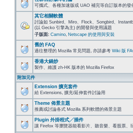
可攜式、各種加速版或 UAO 補完等自訂版本的發
其它相關軟體
討論如 Sunbird、Miro、Flock、Songbird、Instantbird
(以 Gecko 引擎為主) 的開發與使用議題
子版面:
Camino
,
Netscape 的使用與安裝
舊的 FAQ
過往整理的 Mozilla 常見問題, 亦請參考
Wiki 版 F
香港大鍋炒
製作、維護 zh-HK 版本的 Mozilla Firefox
附加元件
Extension 擴充套件
給 Extensions, 擴充/延伸套件討論用
Theme 佈景主題
推薦或討論各式 Mozilla 系列軟體的佈景主題
Plugin 外掛程式╱插件
讓 Firefox 等瀏覽器能看影片、聽音樂、看股