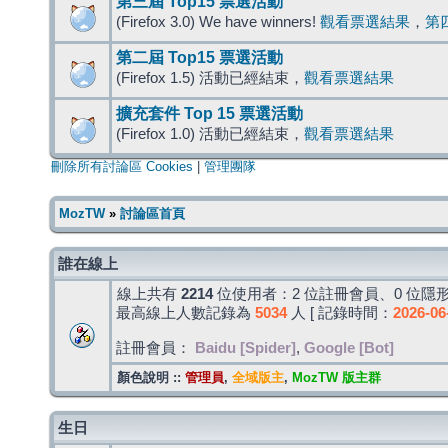
第三屆 Top15 票選活動
(Firefox 3.0) We have winners!
觀看票選結果
，
第
第二屆 Top15 票選活動
(Firefox 1.5) 活動已經結束，
觀看票選結果
擴充套件 Top 15 票選活動
(Firefox 1.0) 活動已經結束，
觀看票選結果
刪除所有討論區 Cookies
|
管理團隊
MozTW
»
討論區首頁
誰在線上
線上共有
2214
位使用者：2 位註冊會員、0 位隱形
最高線上人數記錄為
5034
人 [ 記錄時間：
2026-06
註冊會員：
Baidu [Spider]
,
Google [Bot]
顏色說明 ::
管理員
,
全域版主
,
MozTW 版主群
生日